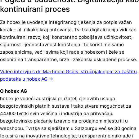
kontinuirani proces
Za hobex je uvođenje integriranog rješenja za potpis važan
korak – ali nikako kraj putovanja. Tvrtka digitalizaciju vidi kao
kontinuirani razvoj koji konstantno poboljšava učinkovitost,
sigurnost i jednostavnost korištenja. To koristi ne samo
zaposlenicima, već i svima koji rade s hobexom i žele se
osloniti na transparentne, brze i zakonski usklađene procese.
Video intervju s dr. Martinom Gsöls, stručnjakinjom za zaštitu
podataka u hobex AG →
O hobex AG
hobex je vodeći austrijski pružatelj cjelovitih usluga
bezgotovinskih platnih sustava i tako stvara mogućnost za
44.000 tvrtki svih veličina i industrija da prihvaćaju
bezgotovinsko plaćanje izravno na prodajnom mjestu ili u
webshopu. Tvrtka sa sjedištem u Salzburgu već se 30 godina
fokusira na inovativne tehnologije, transparentne naknade i