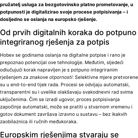
pružatelj usluga za bezgotovinsko platno prometovanje, u
potpunosti je digitalizirao svoje procese potpisivanja – i
dosljedno se oslanja na europsko rješenje.
Od prvih digitalnih koraka do potpuno
integriranog rješenja za potpis
Hobex se godinama oslanja na digitalne potpise i rano je
prepoznao potencijal ove tehnologije. Međutim, sljedeći
odlučujući korak napravljen je s potpuno integriranim
rješenjem
za znakove otpornosti
: Selektivne mjere pretvorene
su u end-to-end tijek rada. Procesi se odvijaju automatski,
transparentni su i uvelike olakšavaju svakodnevni rad svima
uključenima. Čim se izradi ugovor, proces potpisivanja
započinje automatski, može se pratiti u stvarnom vremenu i
gotov dokument završava izravno u sustavu – bez ikakvih
zaobilaznica ili ručnih međukoraka.
Europskim rješenjima stvaraju se