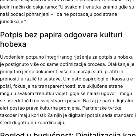
jedini način da osiguramo: “U svakom trenutku znamo gdje su
naši podaci pohranjeni – i da ne potpadaju pod strane
jurisdikcije.”
Potpis bez papira odgovara kulturi
hobexa
Uvođenjem potpuno integriranog rješenja za potpis u hobexu
je postignuto više od same optimizacije procesa. Olakšanje je
primjetno jer se dokumenti više ne moraju slati, pratiti ili
prenositi u različite sustave. Umjesto papirologije i kaosa u e-
pošti, fokus je na transparentnosti: sve uključene strane
mogu u svakom trenutku vidjeti gdje se nalazi ugovor i mogu
se usredotočiti na svoj stvarni posao. Na taj je način digitalni
alat postao prava kulturna promjena. Partnerske tvrtke
također imaju koristi: Za njih je digitalni potpis sada standard i
štedi dugotrajnu koordinaciju.
Pogled u budućnost: Digitalizacija kao