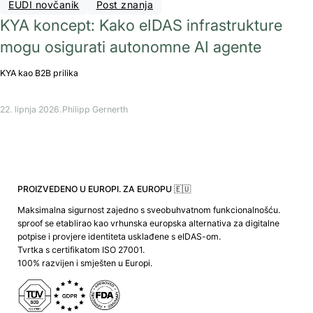
EUDI novčanik
Post znanja
KYA koncept: Kako eIDAS infrastrukture
mogu osigurati autonomne AI agente
KYA kao B2B prilika
22. lipnja 2026.
Philipp Gernerth
PROIZVEDENO U EUROPI. ZA EUROPU 🇪🇺
Maksimalna sigurnost zajedno s sveobuhvatnom funkcionalnošću.
sproof se etablirao kao vrhunska europska alternativa za digitalne
potpise i provjere identiteta usklađene s eIDAS-om.
Tvrtka s certifikatom ISO 27001.
100% razvijen i smješten u Europi.