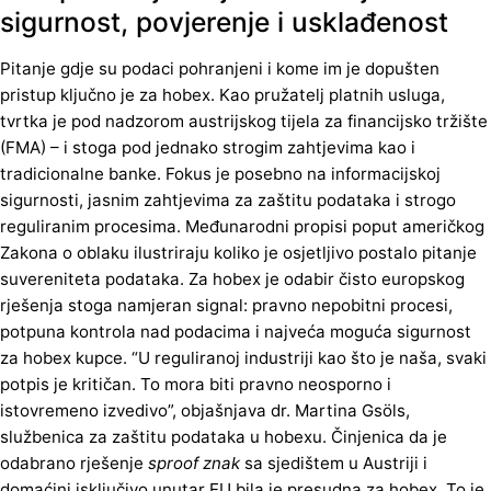
sigurnost, povjerenje i usklađenost
Pitanje gdje su podaci pohranjeni i kome im je dopušten
pristup ključno je za hobex. Kao pružatelj platnih usluga,
tvrtka je pod nadzorom austrijskog tijela za financijsko tržište
(FMA) – i stoga pod jednako strogim zahtjevima kao i
tradicionalne banke. Fokus je posebno na informacijskoj
sigurnosti, jasnim zahtjevima za zaštitu podataka i strogo
reguliranim procesima. Međunarodni propisi poput američkog
Zakona o oblaku ilustriraju koliko je osjetljivo postalo pitanje
suvereniteta podataka. Za hobex je odabir čisto europskog
rješenja stoga namjeran signal: pravno nepobitni procesi,
potpuna kontrola nad podacima i najveća moguća sigurnost
za hobex kupce. “U reguliranoj industriji kao što je naša, svaki
potpis je kritičan. To mora biti pravno neosporno i
istovremeno izvedivo”, objašnjava dr. Martina Gsöls,
službenica za zaštitu podataka u hobexu. Činjenica da je
odabrano rješenje
sproof znak
sa sjedištem u Austriji i
domaćini isključivo unutar EU bila je presudna za hobex. To je