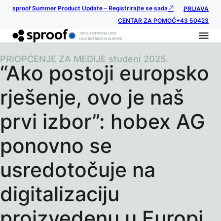
sproof Summer Product Update – Registrirajte se sada
PRIJAVA
CENTAR ZA POMOĆ
+43 50423
PRIOPĆENJE ZA MEDIJE studeni 2025.
“Ako postoji europsko
rješenje, ovo je naš
prvi izbor”: hobex AG
ponovno se
usredotočuje na
digitalizaciju
proizvedenu u Europi.