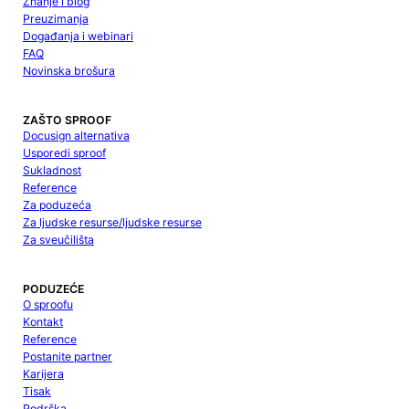
Znanje i blog
Preuzimanja
Događanja i webinari
FAQ
Novinska brošura
ZAŠTO SPROOF
Docusign alternativa
Usporedi sproof
Sukladnost
Reference
Za poduzeća
Za ljudske resurse/ljudske resurse
Za sveučilišta
PODUZEĆE
O sproofu
Kontakt
Reference
Postanite partner
Karijera
Tisak
Podrška