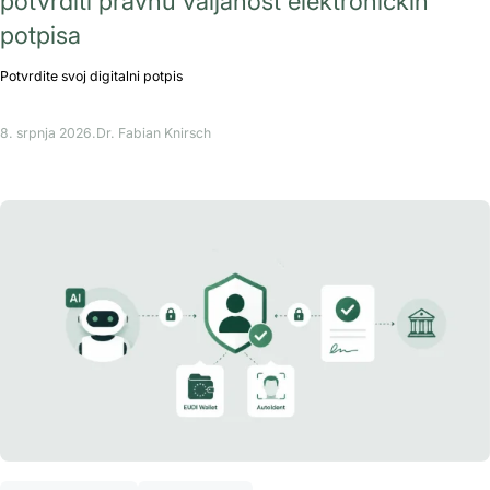
potvrditi pravnu valjanost elektroničkih
potpisa
Potvrdite svoj digitalni potpis
8. srpnja 2026.
Dr. Fabian Knirsch