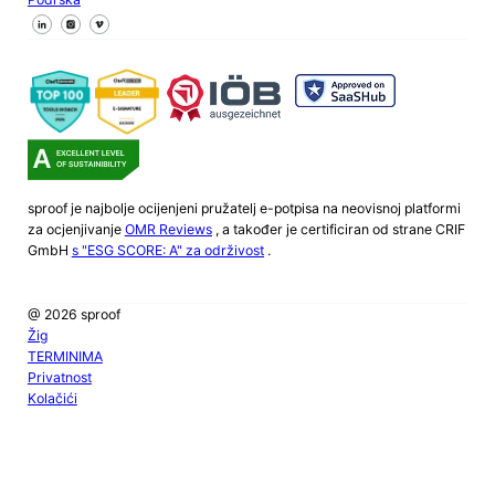
Pratite nas na Facebooku
Pratite nas na X
Pratite nas na LinkedInu
sproof je najbolje ocijenjeni pružatelj e-potpisa na neovisnoj platformi
za ocjenjivanje
OMR Reviews
, a također je certificiran od strane CRIF
GmbH
s "ESG SCORE: A" za održivost
.
@ 2026 sproof
Žig
TERMINIMA
Privatnost
Kolačići