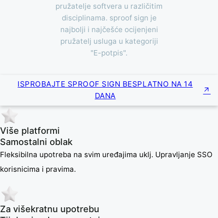
pružatelje softvera u različitim
disciplinama. sproof sign je
najbolji i najčešće ocijenjeni
pružatelj usluga u kategoriji
"E-potpis".
ISPROBAJTE SPROOF SIGN BESPLATNO NA 14
DANA
Više platformi
Samostalni oblak
Fleksibilna upotreba na svim uređajima uklj. Upravljanje SSO
korisnicima i pravima.
Za višekratnu upotrebu