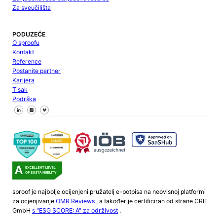
Za sveučilišta
PODUZEĆE
O sproofu
Kontakt
Reference
Postanite partner
Karijera
Tisak
Podrška
Pratite nas na Facebooku
Pratite nas na X
Pratite nas na LinkedInu
sproof je najbolje ocijenjeni pružatelj e-potpisa na neovisnoj platformi
za ocjenjivanje
OMR Reviews
, a također je certificiran od strane CRIF
GmbH
s "ESG SCORE: A" za održivost
.