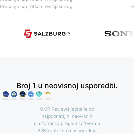
Praćenje napretka i revizijski trag
Broj 1 u neovisnoj usporedbi.
OMR Reviews jedna je od
najpoznatijih, neovisnih
platformi za pregled softvera u
B2B kontekstu i uspoređuje