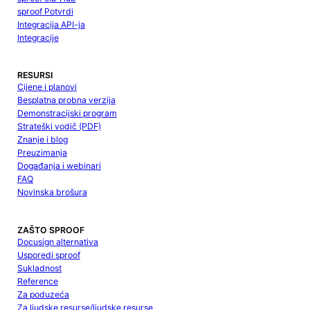
sproof Potvrdi
Integracija API-ja
Integracije
RESURSI
Cijene i planovi
Besplatna probna verzija
Demonstracijski program
Strateški vodič (PDF)
Znanje i blog
Preuzimanja
Događanja i webinari
FAQ
Novinska brošura
ZAŠTO SPROOF
Docusign alternativa
Usporedi sproof
Sukladnost
Reference
Za poduzeća
Za ljudske resurse/ljudske resurse