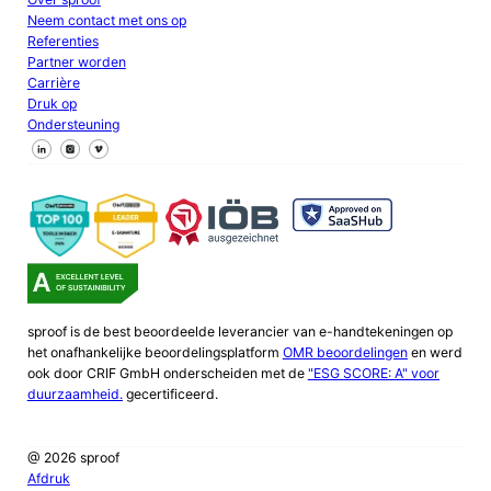
Neem contact met ons op
Referenties
Partner worden
Carrière
Druk op
Ondersteuning
Volg ons op Facebook
Volg ons op X
Volg ons op LinkedIn
sproof is de best beoordeelde leverancier van e-handtekeningen op
het onafhankelijke beoordelingsplatform
OMR beoordelingen
en werd
ook door CRIF GmbH onderscheiden met de
"ESG SCORE: A" voor
duurzaamheid.
gecertificeerd.
@ 2026 sproof
Afdruk