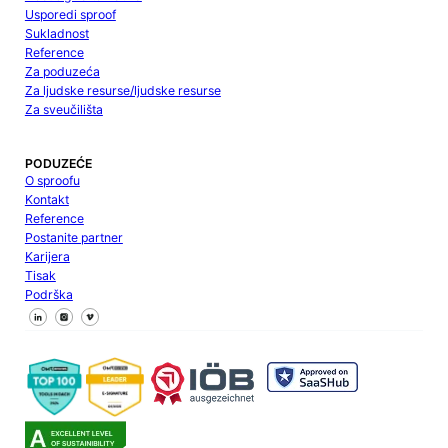
Usporedi sproof
Sukladnost
Reference
Za poduzeća
Za ljudske resurse/ljudske resurse
Za sveučilišta
PODUZEĆE
O sproofu
Kontakt
Reference
Postanite partner
Karijera
Tisak
Podrška
Pratite nas na Facebooku
Pratite nas na X
Pratite nas na LinkedInu