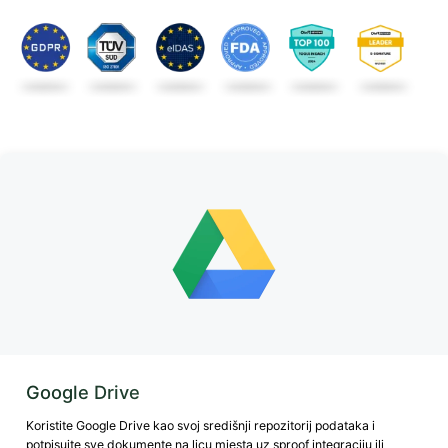
Google Drive
Koristite Google Drive kao svoj središnji repozitorij podataka i
potpisujte sve dokumente na licu mjesta uz sproof integraciju ili