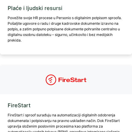
Plaće i ljudski resursi
Povežite svoje HR procese u Personio s digitalnim potpisom sproofa.
Pošaljite ugovore o radu i druge kadrovske dokumente izravno na
potpis, a zatim potpuno potpisane dokumente pohranite centralno u
digitalnu osobnu datoteku – sigurno, učinkovito i bez medijskih
prekida.
FireStart
FireStart i sproof surađuju na automatizaciji digitalnih odobrenja
dokumenata i potpisivanju na pravno usklađen način. Dok FireStart
upravlja složenim poslovnim procesima kao platforma za
automatizaciju radnih tokova (BPM), sproofovo integrirano rješenje