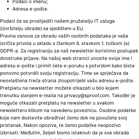
Podaci o imenu;
Adresa e-pošte.
Podaci će se proslijediti našem pružatelju IT usluga
(izvršitelju obrade) sa sjedištem u EU.
Pravna osnova za obradu vaših osobnih podataka je vaša
izričita privola u skladu s člankom 6. stavkom 1. točkom (a)
GDPR-a. Za registraciju za naš newsletter koristimo postupak
dvostruke prijave. Na našoj web stranici unosite svoje ime i
adresu e-pošte i primit ćete e-poruku s potvrdom kako biste
ponovno potvrdili svoju registraciju. Time se sprječava da
neovlaštena treća strana zloupotrijebi vašu adresu e-pošte.
Pretplatu na newsletter možete otkazati u bilo kojem
trenutku slanjem e-maila na privacy@sproof.com. Također je
moguće otkazati pretplatu na newsletter u svakom
newsletteru klikom na navedenu poveznicu. Osobne podatke
koje nam dostavite obrađivat ćemo dok ne povučete svoj
pristanak. Nakon opoziva, te ćemo podatke neopozivo
izbrisati. Međutim, željeli bismo istaknuti da je sva obrada