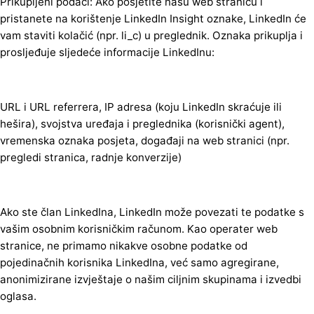
Prikupljeni podaci: Ako posjetite našu web stranicu i
pristanete na korištenje LinkedIn Insight oznake, LinkedIn će
vam staviti kolačić (npr. li_c) u preglednik. Oznaka prikuplja i
prosljeđuje sljedeće informacije LinkedInu:
URL i URL referrera, IP adresa (koju LinkedIn skraćuje ili
hešira), svojstva uređaja i preglednika (korisnički agent),
vremenska oznaka posjeta, događaji na web stranici (npr.
pregledi stranica, radnje konverzije)
Ako ste član LinkedIna, LinkedIn može povezati te podatke s
vašim osobnim korisničkim računom. Kao operater web
stranice, ne primamo nikakve osobne podatke od
pojedinačnih korisnika LinkedIna, već samo agregirane,
anonimizirane izvještaje o našim ciljnim skupinama i izvedbi
oglasa.