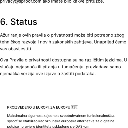
privacy@sproof.com ako imate bilo kakve pritužbe.
6. Status
Ažuriranje ovih pravila o privatnosti može biti potrebno zbog
tehničkog razvoja i novih zakonskih zahtjeva. Unaprijed ćemo
vas obavijestiti.
Ova Pravila o privatnosti dostupna su na različitim jezicima. U
slučaju nejasnoća ili pitanja u tumačenju, prevladava samo
njemačka verzija ove izjave o zaštiti podataka.
PROIZVEDENO U EUROPI. ZA EUROPU 🇪🇺
Maksimalna sigurnost zajedno s sveobuhvatnom funkcionalnošću.
sproof se etablirao kao vrhunska europska alternativa za digitalne
potpise i provjere identiteta usklađene s eIDAS-om.