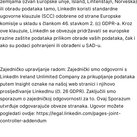
zemljama (izvan Europske unije, Island, Lihtenštajn, Norveška)
ili obradu podataka tamo, LinkedIn koristi standardne
ugovorne klauzule (SCC) odobrene od strane Europske
komisije u skladu s člankom 46. stavkom 2. (c) GDPR-a. Kroz
ove klauzule, LinkedIn se obvezuje pridržavati se europske
razine zaštite podataka prilikom obrade vaših podataka, čak i
ako su podaci pohranjeni ili obrađeni u SAD-u.
Zajedničko upravljanje radom: Zajednički smo odgovorni s
LinkedIn Ireland Unlimited Company za prikupljanje podataka
putem Insight oznake na našoj web stranici i njihovo
prosljeđivanje LinkedInu (čl. 26 GDPR). Zaključili smo
sporazum o zajedničkoj odgovornosti za to. Ovaj Sporazum
utvrđuje odgovarajuće obveze stranaka. Ugovor možete
pogledati ovdje: https://legal.linkedin.com/pages-joint-
controller-addendum