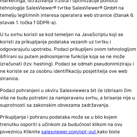
marketinga, istraživanja tržišta i optimizacije pomoću
tehnologije SalesViewer® tvrtke SalesViewer® GmbH na
temelju legitimnih interesa operatera web stranice (članak 6.
stavak 1. točka f GDPR-a).
U tu svrhu koristi se kod temeljen na JavaScriptu koji se
koristi za prikupljanje podataka vezanih uz tvrtku i
odgovarajuću upotrebu. Podaci prikupljeni ovom tehnologijom
šifrirani su putem jednosmjerne funkcije koja se ne može
izračunati (tzv. hashing). Podaci se odmah pseudonimiziraju i
ne koriste se za osobnu identifikaciju posjetitelja ove web
stranice.
Podaci pohranjeni u okviru Salesviewera bit će izbrisani čim
više ne budu potrebni za namjeravanu svrhu, a brisanje nije u
suprotnosti sa zakonskim obvezama zadržavanja.
Prikupljanje i pohranu podataka može se u bilo kojem
trenutku osporiti s učinkom za budućnost klikom na ovu
poveznicu Kliknite
salesviewer.com/opt-out
kako biste