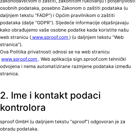
zakonodavstvom o zaštiti, zakonitom rukovanju i povjerljivosti
osobnih podataka, posebno Zakonom o zaštiti podataka (u
daljnjem tekstu “FADP”) i Općim pravilnikom o zaštiti
podataka (dalje “GDPR”). Sljedeće informacije objašnjavaju
kako obrađujemo vaše osobne podatke kada koristite našu
web stranicu (
www.sproof.com
) (u daljnjem tekstu “Web
stranica”).
Ova Politika privatnosti odnosi se na web stranicu
www.sproof.com
. Web aplikacija sign.sproof.com tehnički
odvojena i nema automatizirane razmjene podataka između
stranica.
2. Ime i kontakt podaci
kontrolora
sproof GmbH (u daljnjem tekstu “sproof”) odgovoran je za
obradu podataka.