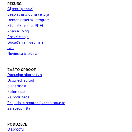
RESURSI
Cijene i planovi
Besplatna probna verzija
Demonstracijski program
Strateški vodič (PDF)
Znanje i blog
Preuzimanja
Događanja i webinari
FAQ
Novinska brošura
ZAŠTO SPROOF
Docusign alternativa
Usporedi sproof
Sukladnost
Reference
Za poduzeća
Za ljudske resurse/ljudske resurse
Za sveučilišta
PODUZEĆE
O sproofu