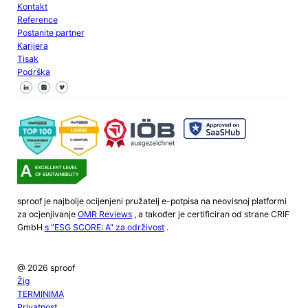
Kontakt
Reference
Postanite partner
Karijera
Tisak
Podrška
Pratite nas na Facebooku
Pratite nas na X
Pratite nas na LinkedInu
sproof je najbolje ocijenjeni pružatelj e-potpisa na neovisnoj platformi
za ocjenjivanje
OMR Reviews
, a također je certificiran od strane CRIF
GmbH
s "ESG SCORE: A" za održivost
.
@ 2026 sproof
Žig
TERMINIMA
Privatnost