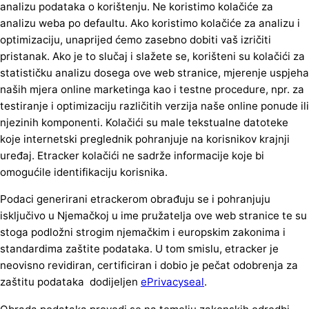
analizu podataka o korištenju. Ne koristimo kolačiće za
analizu weba po defaultu. Ako koristimo kolačiće za analizu i
optimizaciju, unaprijed ćemo zasebno dobiti vaš izričiti
pristanak. Ako je to slučaj i slažete se, korišteni su kolačići za
statističku analizu dosega ove web stranice, mjerenje uspjeha
naših mjera online marketinga kao i testne procedure, npr. za
testiranje i optimizaciju različitih verzija naše online ponude ili
njezinih komponenti. Kolačići su male tekstualne datoteke
koje internetski preglednik pohranjuje na korisnikov krajnji
uređaj. Etracker kolačići ne sadrže informacije koje bi
omogućile identifikaciju korisnika.
Podaci generirani etrackerom obrađuju se i pohranjuju
isključivo u Njemačkoj u ime pružatelja ove web stranice te su
stoga podložni strogim njemačkim i europskim zakonima i
standardima zaštite podataka. U tom smislu, etracker je
neovisno revidiran, certificiran i dobio je pečat odobrenja za
zaštitu podataka dodijeljen
ePrivacyseal
.