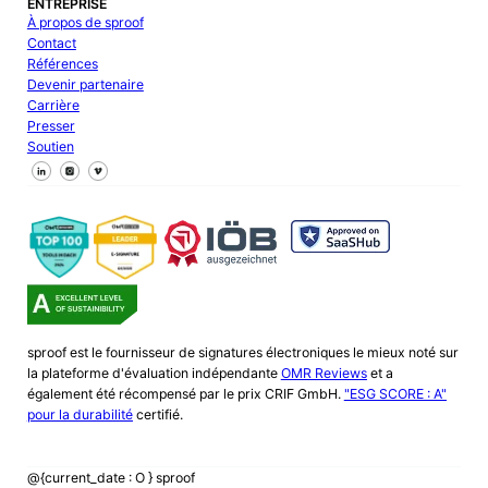
ENTREPRISE
À propos de sproof
Contact
Références
Devenir partenaire
Carrière
Presser
Soutien
Suivez-nous sur Facebook
Suivez-nous sur X
Suivez-nous sur LinkedIn
sproof est le fournisseur de signatures électroniques le mieux noté sur
la plateforme d'évaluation indépendante
OMR Reviews
et a
également été récompensé par le prix CRIF GmbH.
"ESG SCORE : A"
pour la durabilité
certifié.
@{current_date : O } sproof