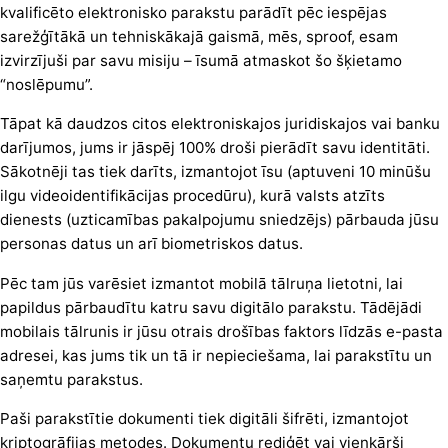
kvalificēto elektronisko parakstu parādīt pēc iespējas
sarežģītākā un tehniskākajā gaismā, mēs, sproof, esam
izvirzījuši par savu misiju – īsumā atmaskot šo šķietamo
“noslēpumu”.
Tāpat kā daudzos citos elektroniskajos juridiskajos vai banku
darījumos, jums ir jāspēj 100% droši pierādīt savu identitāti.
Sākotnēji tas tiek darīts, izmantojot īsu (aptuveni 10 minūšu
ilgu videoidentifikācijas procedūru), kurā valsts atzīts
dienests (uzticamības pakalpojumu sniedzējs) pārbauda jūsu
personas datus un arī biometriskos datus.
Pēc tam jūs varēsiet izmantot mobilā tālruņa lietotni, lai
papildus pārbaudītu katru savu digitālo parakstu. Tādējādi
mobilais tālrunis ir jūsu otrais drošības faktors līdzās e-pasta
adresei, kas jums tik un tā ir nepieciešama, lai parakstītu un
saņemtu parakstus.
Paši parakstītie dokumenti tiek digitāli šifrēti, izmantojot
kriptogrāfijas metodes. Dokumentu rediģēt vai vienkārši