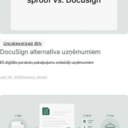
Uncategorized @lv
DocuSign alternatīva uzņēmumiem
ES digitālo parakstu pakalpojumu sniedzēji uzņēmumiem
July 24, 2026
{autora_vārds}