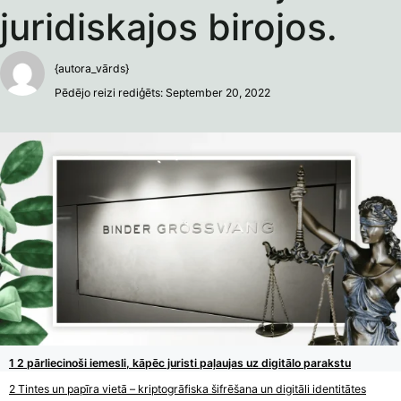
juridiskajos birojos.
{autora_vārds}
Pēdējo reizi rediģēts: September 20, 2022
2 pārliecinoši iemesli, kāpēc juristi paļaujas uz digitālo parakstu
Tintes un papīra vietā – kriptogrāfiska šifrēšana un digitāli identitātes