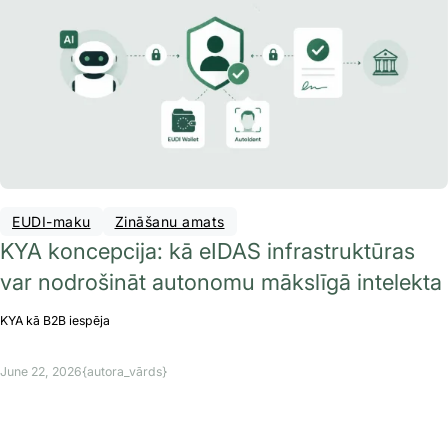
EUDI-maku
Zināšanu amats
KYA koncepcija: kā eIDAS infrastruktūras
var nodrošināt autonomu mākslīgā intelekta
KYA kā B2B iespēja
June 22, 2026
{autora_vārds}