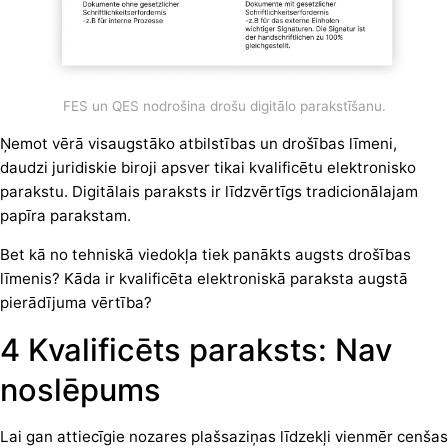
FES un QES nodrošina drošu digitālo parakstīšanu.
Ņemot vērā visaugstāko atbilstības un drošības līmeni,
daudzi juridiskie biroji apsver tikai kvalificētu elektronisko
parakstu. Digitālais paraksts ir līdzvērtīgs tradicionālajam
papīra parakstam.
Bet kā no tehniskā viedokļa tiek panākts augsts drošības
līmenis? Kāda ir kvalificēta elektroniskā paraksta augstā
pierādījuma vērtība?
4 Kvalificēts paraksts: Nav
noslēpums
Lai gan attiecīgie nozares plašsaziņas līdzekļi vienmēr cenšas