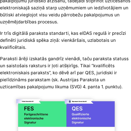
pakalpojumu juridisko atzīšanu, tādējādi stiprinot uzticēšanos
elektroniskajā saziņā starp uzņēmumiem un iedzīvotājiem un
būtiski atvieglojot visu veidu pārrobežu pakalpojumus un
uzņēmējdarbības procesus.
Ir trīs digitālā paraksta standarti, kas eIDAS regulā ir precīzi
definēti juridiskā spēka ziņā: vienkāršais, uzlabotais un
kvalificētais.
Paraksti ārēji izskatās gandrīz vienādi, taču paraksta statuss
un saistošais raksturs ir ļoti atšķirīgs. Tikai “kvalificēts
elektroniskais paraksts”, ko dēvē arī par QES, juridiski ir
pielīdzināms parakstam (sk. Austrijas Paraksta un
uzticamības pakalpojumu likuma (SVG) 4. panta 1. punktu).