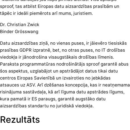
sproof, tas atbilst Eiropas datu aizsardzības prasībām un
tāpēc ir ideāli piemērots arī mums, juristiem.
Dr. Christian Zwick
Binder Grösswang
Datu aizsardzības ziņā, no vienas puses, ir jāievēro tiesiskās
prasības GDPR izpratnē, bet, no otras puses, no IT drošības
viedokļa ir jānodrošina visaugstākais drošības līmenis.
Paraksta programmatūras nodrošinātājs sproof garantē abus
šos aspektus, uzglabājot un apstrādājot datus tikai datu
centros Eiropas Savienībā un izvairoties no jebkādas
atsauces uz ASV. Arī dzēšanas koncepcija, kas ir neatņemama
risinājuma sastāvdaļa, kā arī līguma datu apstrādes līgums,
kura pamatā ir ES paraugs, garantē augstāko datu
aizsardzības standartu no juridiskā viedokļa.
Rezultāts