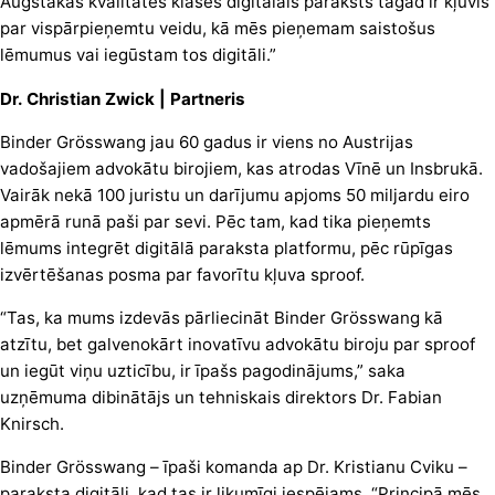
Augstākās kvalitātes klases digitālais paraksts tagad ir kļuvis
par vispārpieņemtu veidu, kā mēs pieņemam saistošus
lēmumus vai iegūstam tos digitāli.”
Dr. Christian Zwick | Partneris
Binder Grösswang jau 60 gadus ir viens no Austrijas
vadošajiem advokātu birojiem, kas atrodas Vīnē un Insbrukā.
Vairāk nekā 100 juristu un darījumu apjoms 50 miljardu eiro
apmērā runā paši par sevi. Pēc tam, kad tika pieņemts
lēmums integrēt digitālā paraksta platformu, pēc rūpīgas
izvērtēšanas posma par favorītu kļuva sproof.
“Tas, ka mums izdevās pārliecināt Binder Grösswang kā
atzītu, bet galvenokārt inovatīvu advokātu biroju par sproof
un iegūt viņu uzticību, ir īpašs pagodinājums,” saka
uzņēmuma dibinātājs un tehniskais direktors Dr. Fabian
Knirsch.
Binder Grösswang – īpaši komanda ap Dr. Kristianu Cviku –
paraksta digitāli, kad tas ir likumīgi iespējams. “Principā mēs