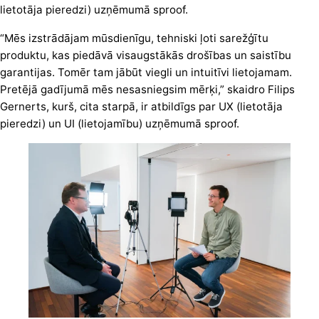
lietotāja pieredzi) uzņēmumā sproof.
“Mēs izstrādājam mūsdienīgu, tehniski ļoti sarežģītu
produktu, kas piedāvā visaugstākās drošības un saistību
garantijas. Tomēr tam jābūt viegli un intuitīvi lietojamam.
Pretējā gadījumā mēs nesasniegsim mērķi,” skaidro Filips
Gernerts, kurš, cita starpā, ir atbildīgs par UX (lietotāja
pieredzi) un UI (lietojamību) uzņēmumā sproof.