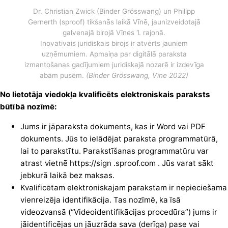
Dr. Christian Zwick (Binder Grösswang) un Philipp
Gernerth (sproof) tikšanās laikā Vīnē, jaunizveidotajā
galvenajā birojā Vīnes 1. rajonā.
Inovatīvais juridiskais birojs ir atvērts jauniem
uzņēmumiem. Apmaiņa par digitālā paraksta
izmantošanas gadījumiem juridiskajā nozarē ir izdevīga
abām pusēm.
(Binder Grösswang, Vīne 2022)
No lietotāja viedokļa kvalificēts elektroniskais paraksts
būtībā nozīmē:
Jums ir jāparaksta dokuments, kas ir Word vai PDF
dokuments. Jūs to ielādējat paraksta programmatūrā,
lai to parakstītu. Parakstīšanas programmatūru var
atrast vietnē
https://sign
.sproof.com . Jūs varat sākt
jebkurā laikā bez maksas.
Kvalificētam elektroniskajam parakstam ir nepieciešama
vienreizēja identifikācija. Tas nozīmē, ka īsā
videozvansā (“Videoidentifikācijas procedūra”) jums ir
jāidentificējas un jāuzrāda sava (derīga) pase vai