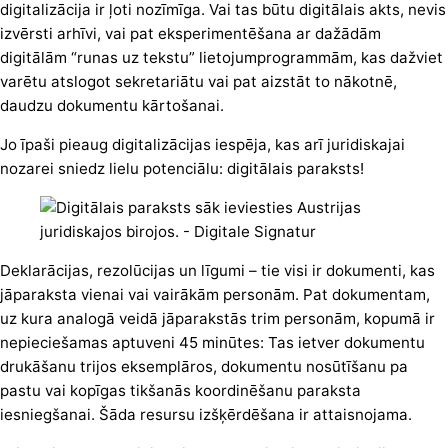
digitalizācija ir ļoti nozīmīga. Vai tas būtu digitālais akts, nevis
izvērsti arhīvi, vai pat eksperimentēšana ar dažādām
digitālām “runas uz tekstu” lietojumprogrammām, kas dažviet
varētu atslogot sekretariātu vai pat aizstāt to nākotnē,
daudzu dokumentu kārtošanai.
Jo īpaši pieaug digitalizācijas iespēja, kas arī juridiskajai
nozarei sniedz lielu potenciālu: digitālais paraksts!
Deklarācijas, rezolūcijas un līgumi – tie visi ir dokumenti, kas
jāparaksta vienai vai vairākām personām. Pat dokumentam,
uz kura analogā veidā jāparakstās trim personām, kopumā ir
nepieciešamas aptuveni 45 minūtes: Tas ietver dokumentu
drukāšanu trijos eksemplāros, dokumentu nosūtīšanu pa
pastu vai kopīgas tikšanās koordinēšanu paraksta
iesniegšanai. Šāda resursu izšķērdēšana ir attaisnojama.