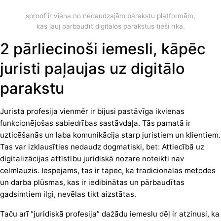
sproof ir viena no nedaudzajām parakstu platformām,
kas ļauj pārbaudīt digitālos parakstus tieši rīkā.
2 pārliecinoši iemesli, kāpēc
juristi paļaujas uz digitālo
parakstu
Jurista profesija vienmēr ir bijusi pastāvīga ikvienas
funkcionējošas sabiedrības sastāvdaļa. Tās pamatā ir
uzticēšanās un laba komunikācija starp juristiem un klientiem.
Tas var izklausīties nedaudz dogmatiski, bet: Attiecībā uz
digitalizācijas attīstību juridiskā nozare noteikti nav
celmlauzis. Iespējams, tas ir tāpēc, ka tradicionālās metodes
un darba plūsmas, kas ir iedibinātas un pārbaudītas
gadsimtiem ilgi, nevēlas tikt aizstātas.
Taču arī “juridiskā profesija” dažādu iemeslu dēļ ir atzinusi, ka