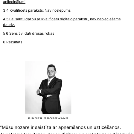
apliecinājumi
4 Kvalificēts paraksts: Nav noslēpums
5 Lai sāktu darbu ar kvalificētu digitālo parakstu, nav nepieciešams
daudz.
6 Sensitīvi dati drošās rokās
Rezultāts
“Mūsu nozare ir saistīta ar apņemšanos un uzticēšanos.