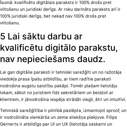
Īsumā: kvalificēts digitālais paraksts ir 100% drošs pret
viltošanu un juridiski derīgs. Ar roku darināts paraksts arī ir
100% juridiski derīgs, bet nekad nav 100% drošs pret
viltošanu.
5 Lai sāktu darbu ar
kvalificētu digitālo parakstu,
nav nepieciešams daudz.
Lai gan digitālie paraksti ir tehniski sarežģīti un no ražotāja
viedokļa prasa īpašu atbildību, ar tiem radītie paraksti
nodrošina augstu saistību pakāpi. Tomēr plašam lietotāju
lokam, sākot no juristiem līdz sekretāriem un beidzot ar
klientiem, ir jānodrošina iespēja strādāt viegli, ātri un intuitīvi.
Tehniskā sarežģītība ir pilnībā paslēpta, izmantojot sproof, un
ir nodrošināta vienkārša un zema sliekšņa piekļuve. Filips
Gernerts ir atbildīgs par UI un UX (lietotāja saskarni un