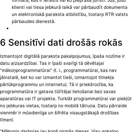
formātā, kas ir ierasts vai ko pieprasa juristi. Jūs, jūsu
klienti vai tiesa jebkurā laikā var pārbaudīt dokumenta
un elektroniskā paraksta atbilstību, tostarp RTR valsts
pārbaudes dienestā.
6 Sensitīvi dati drošās rokās
Izmantojot digitālā paraksta pakalpojumus, īpaša nozīme ir
datu aizsardzībai. Tas ir īpaši svarīgi tā dēvētajai
“mākoņprogrammatūrai” (t. i., programmatūrai, kas nav
jāinstalē, bet ko var izmantot tieši, izmantojot tīmekļa
pārlūkprogrammu un internetu). Tā ir priekšrocība, ka
programmatūra ir gatava tūlītējai lietošanai bez savas
aparatūras vai IT projekta. Turklāt programmatūrai var piekļūt
no jebkuras vietas, tostarp no mobilā tālruņa. Datu pārraide
vienmēr ir mūsdienīga un šifrēta visaugstākajā drošības
līmenī.
“Mākonis darbojas jau kopš pirmās dienas. Visu apkalpo