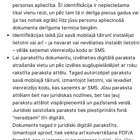
personas apliecība. Šī identifikācija ir nepieciešama
tikai vienu reizi, un pēc tam tā ir derīga piecus gadus vai
(ja tas notiek agrāk) līdz jūsu personu apliecinošā
dokumenta derīguma termiņa beigām.
Identifikācijas laikā jūs savā mobilajā tālrunī instalējat
lietotni vai arī – ja nevarat vai nevēlaties instalēt lietotni
– vēlāk saņemat vienreizēju kodu ar SMS.
Lai parakstītu dokumentu, izvēlieties digitālā paraksta
atrašanās vietu un pēc izvēles augšupielādējiet ar roku
rakstīta paraksta attēlu. Tagad autorizējiet parakstu
savā mobilajā tālrunī, izmantojot lietotni, vai ievadiet
vienreizējo kodu, kas saņemts ar SMS. Jūsu paraksta
attēlam šeit nav juridiskas nozīmes, bet tas ļauj
parakstu attēlot vispārpieņemtā un pazīstamā veidā.
Juridiski saistošais paraksts tiek piestiprināts fonā
“neredzami” tīri digitāli.
Dokuments tagad ir juridiski digitāli parakstīts.
Izmantojot sproof, tiek veikta arī konvertēšana PDF/A