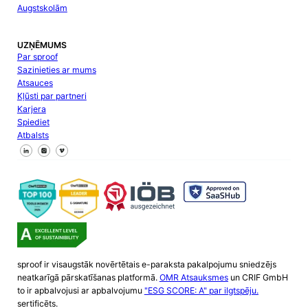
Augstskolām
UZŅĒMUMS
Par sproof
Sazinieties ar mums
Atsauces
Kļūsti par partneri
Karjera
Spiediet
Atbalsts
Sekojiet mums Facebook
Sekojiet mums X
Sekojiet mums LinkedIn
sproof ir visaugstāk novērtētais e-paraksta pakalpojumu sniedzējs
neatkarīgā pārskatīšanas platformā.
OMR Atsauksmes
un CRIF GmbH
to ir apbalvojusi ar apbalvojumu
"ESG SCORE: A" par ilgtspēju.
sertificēts.