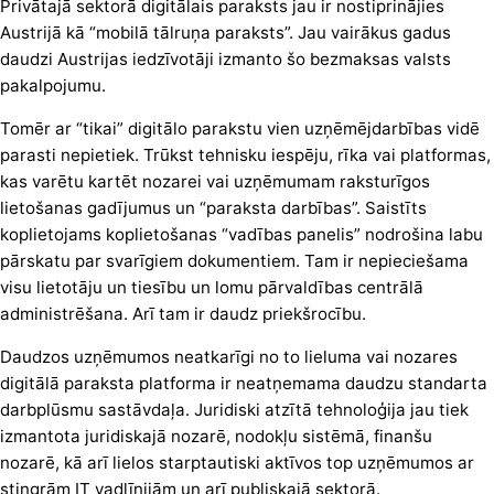
Privātajā sektorā digitālais paraksts jau ir nostiprinājies
Austrijā kā “mobilā tālruņa paraksts”. Jau vairākus gadus
daudzi Austrijas iedzīvotāji izmanto šo bezmaksas valsts
pakalpojumu.
Tomēr ar “tikai” digitālo parakstu vien uzņēmējdarbības vidē
parasti nepietiek. Trūkst tehnisku iespēju, rīka vai platformas,
kas varētu kartēt nozarei vai uzņēmumam raksturīgos
lietošanas gadījumus un “paraksta darbības”. Saistīts
koplietojams koplietošanas “vadības panelis” nodrošina labu
pārskatu par svarīgiem dokumentiem. Tam ir nepieciešama
visu lietotāju un tiesību un lomu pārvaldības centrālā
administrēšana. Arī tam ir daudz priekšrocību.
Daudzos uzņēmumos neatkarīgi no to lieluma vai nozares
digitālā paraksta platforma ir neatņemama daudzu standarta
darbplūsmu sastāvdaļa. Juridiski atzītā tehnoloģija jau tiek
izmantota juridiskajā nozarē, nodokļu sistēmā, finanšu
nozarē, kā arī lielos starptautiski aktīvos top uzņēmumos ar
stingrām IT vadlīnijām un arī publiskajā sektorā.