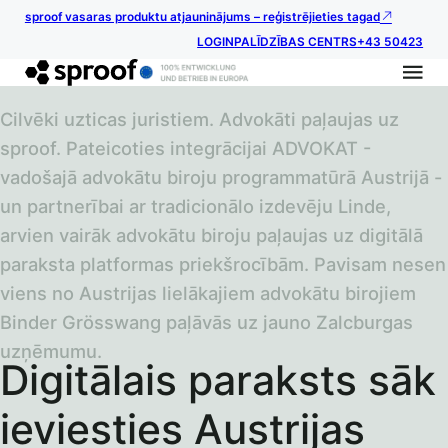
sproof vasaras produktu atjauninājums – reģistrējieties tagad
LOGIN
PALĪDZĪBAS CENTRS
+43 50423
Cilvēki uzticas juristiem. Advokāti paļaujas uz
sproof. Pateicoties integrācijai ADVOKAT -
vadošajā advokātu biroju programmatūrā Austrijā -
un partnerībai ar tradicionālo izdevēju Linde,
arvien vairāk advokātu biroju paļaujas uz digitālā
paraksta platformas priekšrocībām. Pavisam nesen
viens no Austrijas lielākajiem advokātu birojiem
Binder Grösswang paļāvās uz jauno Zalcburgas
uzņēmumu.
Digitālais paraksts sāk
ieviesties Austrijas