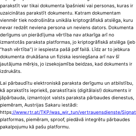
parakstīt var tikai dokumenta īpašnieki vai personas, kuras ir
uzaicinātas parakstīt dokumentu. Katram dokumentam
vienmēr tiek nodrošināta unikāla kriptogrāfiskā atslēga, kuru
nevar redzēt neviena persona un neviens dators. Dokumenta
derīgums un pierādījuma vērtība nav atkarīga arī no
izmantotās paraksta platformas, jo kriptogrāfiskā atslēga (jeb
“hash vērtība”) ir iespiesta pašā pdf failā. Līdz ar to jebkura
dokumenta drukāšana un fiziska iesniegšana arī nav šī
jautājuma mērķis, jo izsekojamība beidzas, kad dokuments ir
izdrukāts.
Lai pārbaudītu elektroniskā paraksta derīgumu un atbilstību,
kā aprakstīts iepriekš, parakstītais (digitālais!) dokuments ir
jāpārbauda, izmantojot valsts paraksta pārbaudes dienestus,
piemēram, Austrijas Sakaru iestādi:
https
://www.rtr.at/TKP/was_wir_tun/vertrauensdienste/Signa
platformas, piemēram, sproof, piedāvā integrētu pārbaudes
pakalpojumu kā pašu platformu.