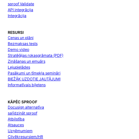
sproof Validate
API integrācija
Integrācija
RESURSI
Cenas un plāni
Bezmaksas tests
Demo video
Stratēģijas rokasgrāmata (PDF)
Zināšanas un emuārs
Lejupielādes
Pasākumi un tīmekļa semināri
BIEŽĀK UZDOTIE JAUTĀJUMI
Informatīvais biļetens
KĀPĒC SPROOF
Docusign alternatīva
salīdzināt sproof
Atbilstība
Atsauces
Uzņēmumiem
Cilvēkresursiem/HR