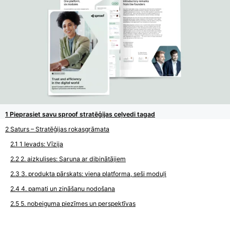
Pieprasiet savu sproof stratēģijas ceļvedi tagad
Saturs – Stratēģijas rokasgrāmata
1 Ievads: Vīzija
2. aizkulises: Saruna ar dibinātājiem
3. produkta pārskats: viena platforma, seši moduļi
4. pamati un zināšanu nodošana
5. nobeiguma piezīmes un perspektīvas