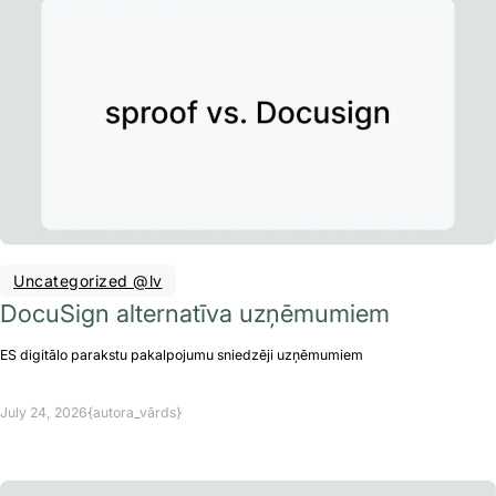
Uncategorized @lv
DocuSign alternatīva uzņēmumiem
ES digitālo parakstu pakalpojumu sniedzēji uzņēmumiem
July 24, 2026
{autora_vārds}