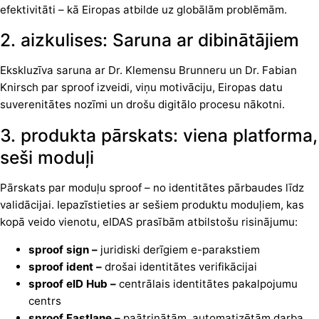
efektivitāti – kā Eiropas atbilde uz globālām problēmām.
2. aizkulises: Saruna ar dibinātājiem
Ekskluzīva saruna ar Dr. Klemensu Brunneru un Dr. Fabian
Knirsch par sproof izveidi, viņu motivāciju, Eiropas datu
suverenitātes nozīmi un drošu digitālo procesu nākotni.
3. produkta pārskats: viena platforma,
seši moduļi
Pārskats par moduļu sproof – no identitātes pārbaudes līdz
validācijai. Iepazīstieties ar sešiem produktu moduļiem, kas
kopā veido vienotu, eIDAS prasībām atbilstošu risinājumu:
sproof sign –
juridiski derīgiem e-parakstiem
sproof ident –
drošai identitātes verifikācijai
sproof eID Hub –
centrālais identitātes pakalpojumu
centrs
sproof Fastlane –
paātrinātām, automatizētām darba