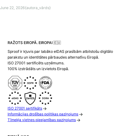
June 22, 2026
{autora_vārds}
RAŽOTS EIROPĀ. EIROPAI 🇪🇺
Sproof ir kļuvis par labāko eIDAS prasībām atbilstošu digitālo
parakstu un identitātes pārbaudes alternatīvu Eiropā.
ISO 27001 sertificēts uzņēmums.
100% izstrādāts un izvietots Eiropā.
ISO 27001 sertifikāts
Informācijas drošības politikas paziņojums
Tīmekļa vietnes pieejamības paziņojums