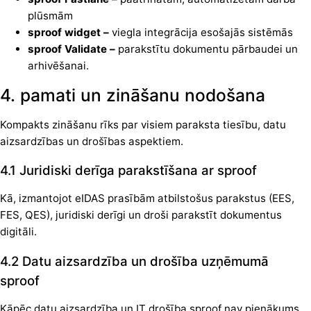
plūsmām
sproof widget –
viegla integrācija esošajās sistēmās
sproof Validate –
parakstītu dokumentu pārbaudei un
arhivēšanai.
4. pamati un zināšanu nodošana
Kompakts zināšanu rīks par visiem paraksta tiesību, datu
aizsardzības un drošības aspektiem.
4.1 Juridiski derīga parakstīšana ar sproof
Kā, izmantojot eIDAS prasībām atbilstošus parakstus (EES,
FES, QES), juridiski derīgi un droši parakstīt dokumentus
digitāli.
4.2 Datu aizsardzība un drošība uzņēmumā
sproof
Kāpēc datu aizsardzība un IT drošība sproof nav pienākums,