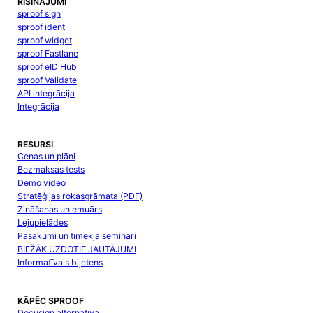
RISINĀJUMI
sproof sign
sproof ident
sproof widget
sproof Fastlane
sproof eID Hub
sproof Validate
API integrācija
Integrācija
RESURSI
Cenas un plāni
Bezmaksas tests
Demo video
Stratēģijas rokasgrāmata (PDF)
Zināšanas un emuārs
Lejupielādes
Pasākumi un tīmekļa semināri
BIEŽĀK UZDOTIE JAUTĀJUMI
Informatīvais biļetens
KĀPĒC SPROOF
Docusign alternatīva