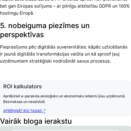
bet gan Eiropas solījums – ar pilnīgu atbilstību GDPR un 100%
hostingu Eiropā.
5. nobeiguma piezīmes un
perspektīvas
Pieprasījums pēc digitālās suverenitātes: kāpēc uzticēšanās
ir jaunā digitālās transformācijas valūta un kā sproof ļauj
uzņēmumiem stratēģiski nodrošināt savus procesus.
ROI kalkulators
Aprēķiniet e-paraksta ekoloģisko un ekonomisko ietekmi jūsu uzņēmumā.
Bezmaksas un nesaistoši.
APRĒĶINĀT ROI TAGAD
Vairāk bloga ierakstu