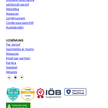
salīdzināt sproof
Atbilstība
Atsauces
Uzņēmumiem
Cilvēkresursiem/HR
Augstskolām
UZŅĒMUMS
Par sproof
Sazinieties ar mums
Atsauces
Kļūsti par partneri
Karjera
Spiediet
Atbalsts
Sekojiet mums Facebook
Sekojiet mums X
Sekojiet mums LinkedIn