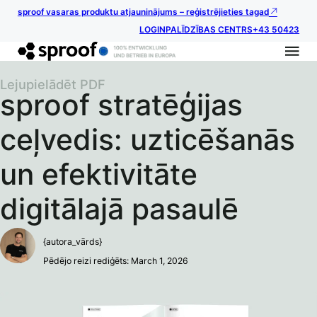
sproof vasaras produktu atjauninājums – reģistrējieties tagad
LOGIN
PALĪDZĪBAS CENTRS
+43 50423
Lejupielādēt PDF
sproof stratēģijas
ceļvedis: uzticēšanās
un efektivitāte
digitālajā pasaulē
{autora_vārds}
Pēdējo reizi rediģēts: March 1, 2026