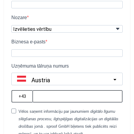
Nozare
Biznesa e-pasts
Uzņēmuma tālruņa numurs
Austria
?
Vēlos saņemt informāciju par jaunumiem
digitālo līgumu
slēgšanas procesu,
ilgtspējīgas digitalizācijas un
digitālās
drošības
jomā
.
sproof GmbH biļetens tiek publicēts reizi
mēnesī, un to var jebkurā laikā atcelt.