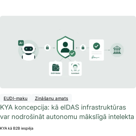
EUDI-maku
Zināšanu amats
KYA koncepcija: kā eIDAS infrastruktūras
var nodrošināt autonomu mākslīgā intelekta
KYA kā B2B iespēja