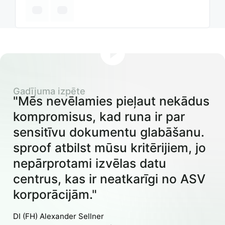
Gadījuma izpēte
"Mēs nevēlamies pieļaut nekādus
kompromisus, kad runa ir par
sensitīvu dokumentu glabāšanu.
sproof atbilst mūsu kritērijiem, jo
nepārprotami izvēlas datu
centrus, kas ir neatkarīgi no ASV
korporācijām."
DI (FH) Alexander Sellner