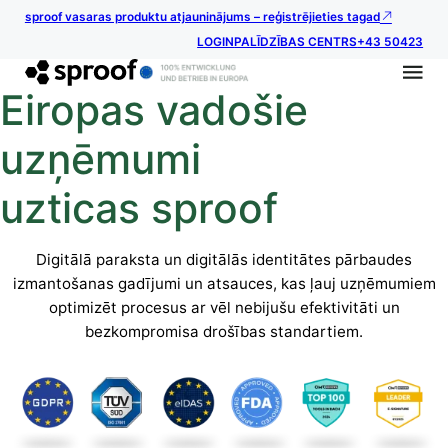
sproof vasaras produktu atjauninājums – reģistrējieties tagad
LOGIN
PALĪDZĪBAS CENTRS
+43 50423
Eiropas vadošie
uzņēmumi
uzticas sproof
Digitālā paraksta un digitālās identitātes pārbaudes
izmantošanas gadījumi un atsauces, kas ļauj uzņēmumiem
optimizēt procesus ar vēl nebijušu efektivitāti un
bezkompromisa drošības standartiem.