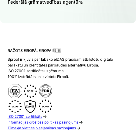
Federālā grāmatvedības aģentūra
RAŽOTS EIROPĀ. EIROPAI 🇪🇺
Sproof ir kļuvis par labāko eIDAS prasībām atbilstošu digitālo
parakstu un identitātes pārbaudes alternatīvu Eiropā.
ISO 27001 sertificēts uzņēmums.
100% izstrādāts un izvietots Eiropā.
ISO 27001 sertifikāts
Informācijas drošības politikas paziņojums
Tīmekļa vietnes pieejamības paziņojums