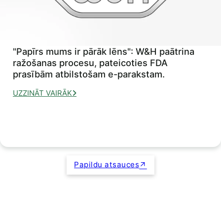
"Papīrs mums ir pārāk lēns": W&H paātrina
ražošanas procesu, pateicoties FDA
prasībām atbilstošam e-parakstam.
UZZINĀT VAIRĀK
Papildu atsauces