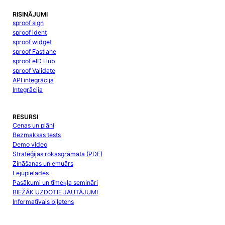
RISINĀJUMI
sproof sign
sproof ident
sproof widget
sproof Fastlane
sproof eID Hub
sproof Validate
API integrācija
Integrācija
RESURSI
Cenas un plāni
Bezmaksas tests
Demo video
Stratēģijas rokasgrāmata (PDF)
Zināšanas un emuārs
Lejupielādes
Pasākumi un tīmekļa semināri
BIEŽĀK UZDOTIE JAUTĀJUMI
Informatīvais biļetens