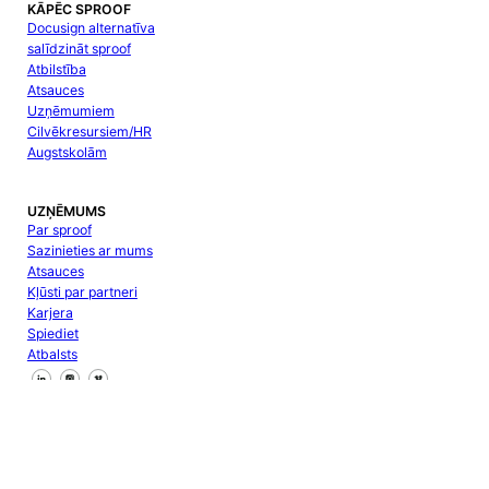
KĀPĒC SPROOF
Docusign alternatīva
salīdzināt sproof
Atbilstība
Atsauces
Uzņēmumiem
Cilvēkresursiem/HR
Augstskolām
UZŅĒMUMS
Par sproof
Sazinieties ar mums
Atsauces
Kļūsti par partneri
Karjera
Spiediet
Atbalsts
Sekojiet mums Facebook
Sekojiet mums X
Sekojiet mums LinkedIn