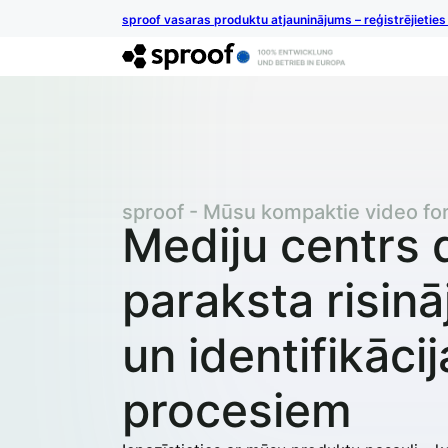
sproof vasaras produktu atjauninājums – reģistrējietie
sproof - Mūsu kompaktie video fo
Mediju centrs d
paraksta risin
un identifikāci
procesiem