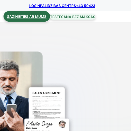
LOGIN
PALĪDZĪBAS CENTRS
+43 50423
SAZINIETIES AR MUMS
TESTĒŠANA BEZ MAKSAS