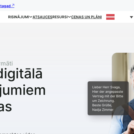
s tagad
RISINĀJUMI
ATSAUCES
RESURSI
CENAS UN PLĀNI
rmāti
igitālā
ājumiem
jas