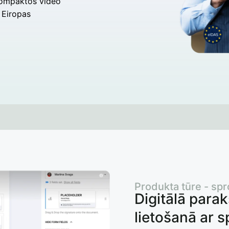
 kompaktos video
 Eiropas
Produkta tūre - spr
Digitālā para
lietošanā ar s