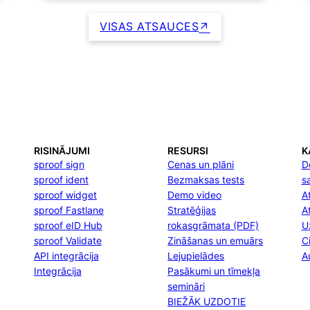
VISAS ATSAUCES
RISINĀJUMI
RESURSI
K
sproof sign
Cenas un plāni
D
sproof ident
Bezmaksas tests
s
sproof widget
Demo video
At
sproof Fastlane
Stratēģijas
A
sproof eID Hub
rokasgrāmata (PDF)
U
sproof Validate
Zināšanas un emuārs
C
API integrācija
Lejupielādes
A
Integrācija
Pasākumi un tīmekļa
semināri
BIEŽĀK UZDOTIE