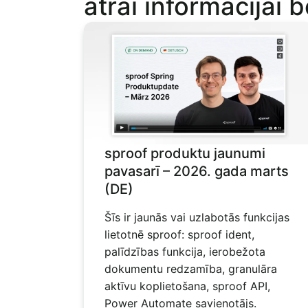
ātrai informācijai b
sproof produktu jaunumi
pavasarī – 2026. gada marts
(DE)
Šīs ir jaunās vai uzlabotās funkcijas
lietotnē sproof: sproof ident,
palīdzības funkcija, ierobežota
dokumentu redzamība, granulāra
aktīvu koplietošana, sproof API,
Power Automate savienotājs.