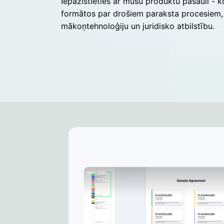
Iepazīstieties ar mūsu produktu pasauli -
formātos par drošiem paraksta procesiem,
mākoņtehnoloģiju un juridisko atbilstību.