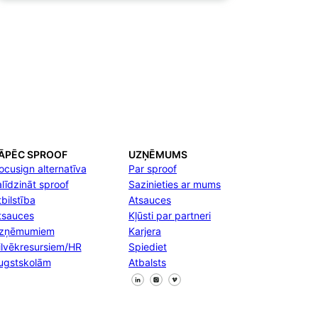
ĀPĒC SPROOF
UZŅĒMUMS
ocusign alternatīva
Par sproof
alīdzināt sproof
Sazinieties ar mums
bilstība
Atsauces
tsauces
Kļūsti par partneri
zņēmumiem
Karjera
ilvēkresursiem/HR
Spiediet
ugstskolām
Atbalsts
Sekojiet mums Facebook
Sekojiet mums X
Sekojiet mums LinkedIn