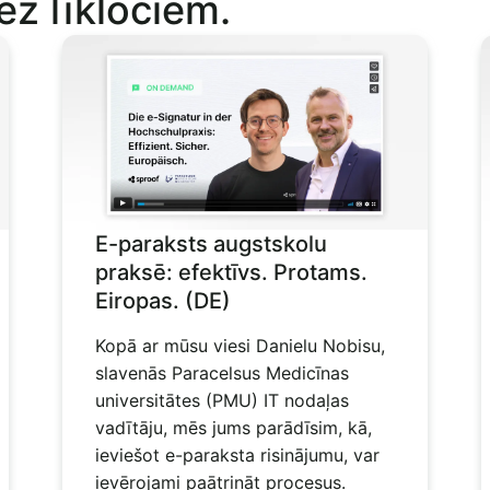
ez līkločiem.
E-paraksts augstskolu
praksē: efektīvs. Protams.
Eiropas. (DE)
Kopā ar mūsu viesi Danielu Nobisu,
slavenās Paracelsus Medicīnas
universitātes (PMU) IT nodaļas
vadītāju, mēs jums parādīsim, kā,
ieviešot e-paraksta risinājumu, var
ievērojami paātrināt procesus.