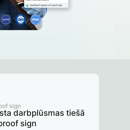
oof sign
ksta darbplūsmas tiešā
proof sign