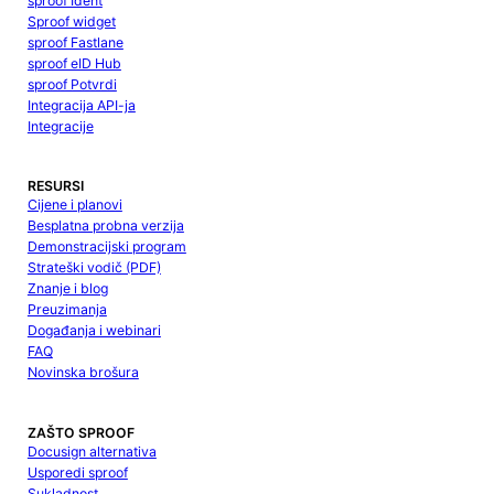
sproof Ident
Sproof widget
sproof Fastlane
sproof eID Hub
sproof Potvrdi
Integracija API-ja
Integracije
RESURSI
Cijene i planovi
Besplatna probna verzija
Demonstracijski program
Strateški vodič (PDF)
Znanje i blog
Preuzimanja
Događanja i webinari
FAQ
Novinska brošura
ZAŠTO SPROOF
Docusign alternativa
Usporedi sproof
Sukladnost