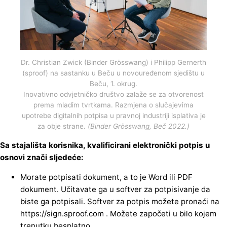
Dr. Christian Zwick (Binder Grösswang) i Philipp Gernerth
(sproof) na sastanku u Beču u novouređenom sjedištu u
Beču, 1. okrug.
Inovativno odvjetničko društvo zalaže se za otvorenost
prema mladim tvrtkama. Razmjena o slučajevima
upotrebe digitalnih potpisa u pravnoj industriji isplativa je
za obje strane.
(Binder Grösswang, Beč 2022.)
Sa stajališta korisnika, kvalificirani elektronički potpis u
osnovi znači sljedeće:
Morate potpisati dokument, a to je Word ili PDF
dokument. Učitavate ga u softver za potpisivanje da
biste ga potpisali. Softver za potpis možete pronaći na
https://sign.sproof.com
. Možete započeti u bilo kojem
trenutku besplatno.