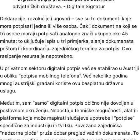
Deklaracije, rezolucije i ugovori – sve su to dokumenti koje
mora potpisati jedna ili više osoba. Čak i dokument na koji se
tri osobe moraju potpisati analogno znači ukupno oko 45
minuta: to uključuje ispis u tri primjerka, slanje dokumenata
poštom ili koordinaciju zajedničkog termina za potpis. Ovo
rasipanje resursa je nepotrebno.
U privatnom sektoru digitalni potpis već se etablirao u Austriji
u obliku “potpisa mobilnog telefona”. Već nekoliko godina
mnogi austrijski građani koriste ovu besplatnu državnu
uslugu.
Međutim, sam “samo” digitalni potpis obično nije dovoljan u
poslovnom okruženju. Nedostaju tehničke mogućnosti, alat ili
platforma koja može mapirati slučajeve upotrebe i “potpise”
specifične za industriju ili tvrtku. Povezana zajednička
“nadzorna ploča” pruža dobar pregled važnih dokumenata. To