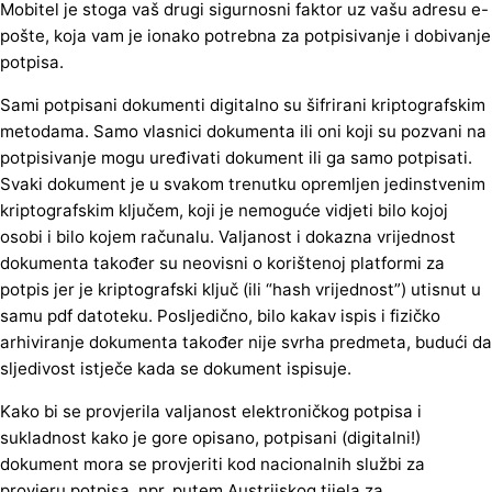
Mobitel je stoga vaš drugi sigurnosni faktor uz vašu adresu e-
pošte, koja vam je ionako potrebna za potpisivanje i dobivanje
potpisa.
Sami potpisani dokumenti digitalno su šifrirani kriptografskim
metodama. Samo vlasnici dokumenta ili oni koji su pozvani na
potpisivanje mogu uređivati dokument ili ga samo potpisati.
Svaki dokument je u svakom trenutku opremljen jedinstvenim
kriptografskim ključem, koji je nemoguće vidjeti bilo kojoj
osobi i bilo kojem računalu. Valjanost i dokazna vrijednost
dokumenta također su neovisni o korištenoj platformi za
potpis jer je kriptografski ključ (ili “hash vrijednost”) utisnut u
samu pdf datoteku. Posljedično, bilo kakav ispis i fizičko
arhiviranje dokumenta također nije svrha predmeta, budući da
sljedivost istječe kada se dokument ispisuje.
Kako bi se provjerila valjanost elektroničkog potpisa i
sukladnost kako je gore opisano, potpisani (digitalni!)
dokument mora se provjeriti kod nacionalnih službi za
provjeru potpisa, npr. putem Austrijskog tijela za