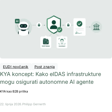
EUDI novčanik
Post znanja
KYA koncept: Kako eIDAS infrastrukture
mogu osigurati autonomne AI agente
KYA kao B2B prilika
22. lipnja 2026.
Philipp Gernerth