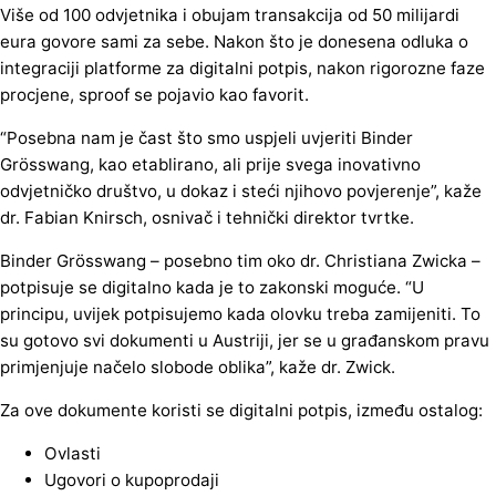
Više od 100 odvjetnika i obujam transakcija od 50 milijardi
eura govore sami za sebe. Nakon što je donesena odluka o
integraciji platforme za digitalni potpis, nakon rigorozne faze
procjene, sproof se pojavio kao favorit.
“Posebna nam je čast što smo uspjeli uvjeriti Binder
Grösswang, kao etablirano, ali prije svega inovativno
odvjetničko društvo, u dokaz i steći njihovo povjerenje”, kaže
dr. Fabian Knirsch, osnivač i tehnički direktor tvrtke.
Binder Grösswang – posebno tim oko dr. Christiana Zwicka –
potpisuje se digitalno kada je to zakonski moguće. “U
principu, uvijek potpisujemo kada olovku treba zamijeniti. To
su gotovo svi dokumenti u Austriji, jer se u građanskom pravu
primjenjuje načelo slobode oblika”, kaže dr. Zwick.
Za ove dokumente koristi se digitalni potpis, između ostalog:
Ovlasti
Ugovori o kupoprodaji