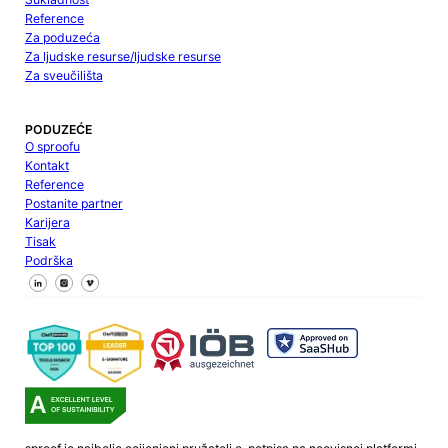
Reference
Za poduzeća
Za ljudske resurse/ljudske resurse
Za sveučilišta
PODUZEĆE
O sproofu
Kontakt
Reference
Postanite partner
Karijera
Tisak
Podrška
Pratite nas na Facebooku
Pratite nas na X
Pratite nas na LinkedInu