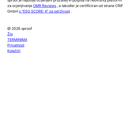
sproof je najbolje ocijenjeni pružatelj e-potpisa na neovisnoj platformi
za ocjenjivanje
OMR Reviews
, a također je certificiran od strane CRIF
GmbH
s "ESG SCORE: A" za održivost
.
@ 2026 sproof
Žig
TERMINIMA
Privatnost
Kolačići