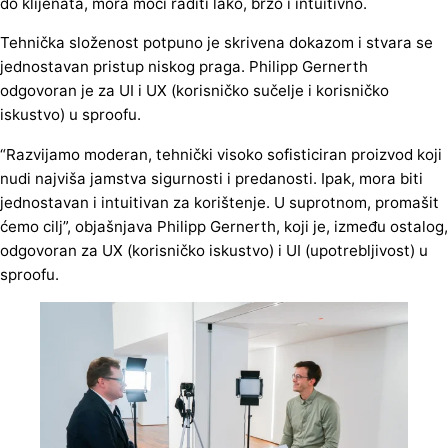
do klijenata, mora moći raditi lako, brzo i intuitivno.
Tehnička složenost potpuno je skrivena dokazom i stvara se
jednostavan pristup niskog praga. Philipp Gernerth
odgovoran je za UI i UX (korisničko sučelje i korisničko
iskustvo) u sproofu.
“Razvijamo moderan, tehnički visoko sofisticiran proizvod koji
nudi najviša jamstva sigurnosti i predanosti. Ipak, mora biti
jednostavan i intuitivan za korištenje. U suprotnom, promašit
ćemo cilj”, objašnjava Philipp Gernerth, koji je, između ostalog,
odgovoran za UX (korisničko iskustvo) i UI (upotrebljivost) u
sproofu.