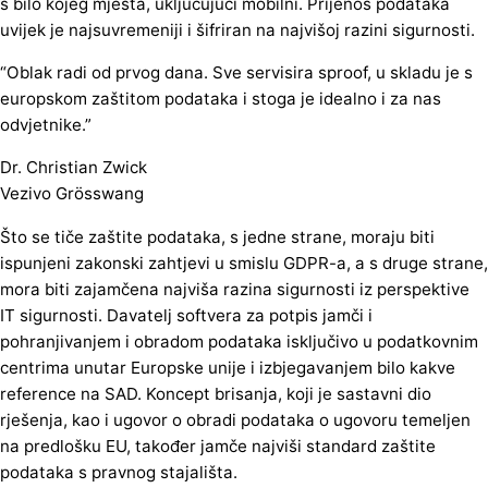
s bilo kojeg mjesta, uključujući mobilni. Prijenos podataka
uvijek je najsuvremeniji i šifriran na najvišoj razini sigurnosti.
“Oblak radi od prvog dana. Sve servisira sproof, u skladu je s
europskom zaštitom podataka i stoga je idealno i za nas
odvjetnike.”
Dr. Christian Zwick
Vezivo Grösswang
Što se tiče zaštite podataka, s jedne strane, moraju biti
ispunjeni zakonski zahtjevi u smislu GDPR-a, a s druge strane,
mora biti zajamčena najviša razina sigurnosti iz perspektive
IT sigurnosti. Davatelj softvera za potpis jamči i
pohranjivanjem i obradom podataka isključivo u podatkovnim
centrima unutar Europske unije i izbjegavanjem bilo kakve
reference na SAD. Koncept brisanja, koji je sastavni dio
rješenja, kao i ugovor o obradi podataka o ugovoru temeljen
na predlošku EU, također jamče najviši standard zaštite
podataka s pravnog stajališta.