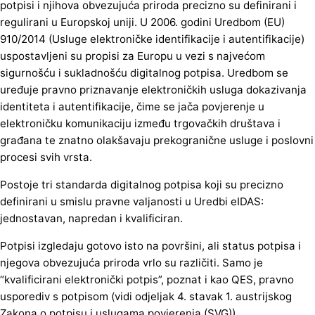
potpisi i njihova obvezujuća priroda precizno su definirani i
regulirani u Europskoj uniji. U 2006. godini Uredbom (EU)
910/2014 (Usluge elektroničke identifikacije i autentifikacije)
uspostavljeni su propisi za Europu u vezi s najvećom
sigurnošću i sukladnošću digitalnog potpisa. Uredbom se
uređuje pravno priznavanje elektroničkih usluga dokazivanja
identiteta i autentifikacije, čime se jača povjerenje u
elektroničku komunikaciju između trgovačkih društava i
građana te znatno olakšavaju prekogranične usluge i poslovni
procesi svih vrsta.
Postoje tri standarda digitalnog potpisa koji su precizno
definirani u smislu pravne valjanosti u Uredbi eIDAS:
jednostavan, napredan i kvalificiran.
Potpisi izgledaju gotovo isto na površini, ali status potpisa i
njegova obvezujuća priroda vrlo su različiti. Samo je
“kvalificirani elektronički potpis”, poznat i kao QES, pravno
usporediv s potpisom (vidi odjeljak 4. stavak 1. austrijskog
Zakona o potpisu i uslugama povjerenja (SVG)).