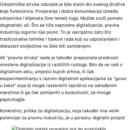
Odvjetnička struka oduvijek je bila stalni dio svakog društva
koje funkcionira. Povjerenje i dobra komunikacija između
odvjetnika i klijenata čine temelj toga. Možda zvuči pomalo
dogmatski; ali: Što se tiče napredne digitalizacije, pravna
industrija sigurno nije pionir. To je vjerojatno zato što
tradicionalne tehnike i tijekovi rada koji su uspostavljeni i
dokazani stoljećima ne žele biti zamijenjeni.
Ali “pravna struka” sada je također prepoznala prednosti
smislene digitalizacije iz različitih razloga. Bilo da se radi o
digitalnom aktu, umjesto bujnih arhiva, ili čak
eksperimentiranju s raznim digitalnim aplikacijama za “govor
u tekst” koje bi mogle rasteretiti tajništvo na određenim
mjestima ili ga čak zamijeniti u budućnosti, za mnoge
papirologije.
Konkretno, prilika za digitalizaciju, koja također ima veliki
potencijal za pravnu industriju, je u porastu: digitalni potpis!