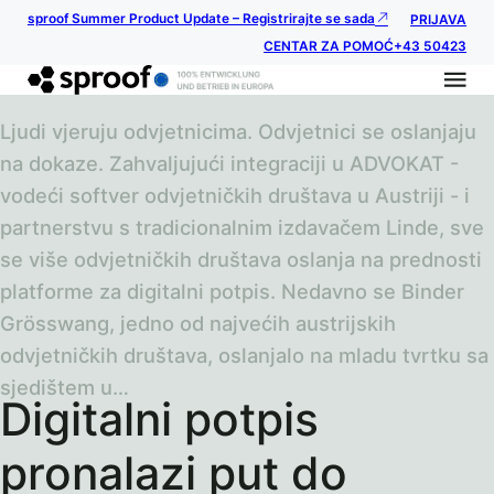
sproof Summer Product Update – Registrirajte se sada
PRIJAVA
CENTAR ZA POMOĆ
+43 50423
Ljudi vjeruju odvjetnicima. Odvjetnici se oslanjaju
na dokaze. Zahvaljujući integraciji u ADVOKAT -
vodeći softver odvjetničkih društava u Austriji - i
partnerstvu s tradicionalnim izdavačem Linde, sve
se više odvjetničkih društava oslanja na prednosti
platforme za digitalni potpis. Nedavno se Binder
Grösswang, jedno od najvećih austrijskih
odvjetničkih društava, oslanjalo na mladu tvrtku sa
sjedištem u…
Digitalni potpis
pronalazi put do