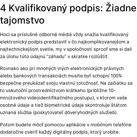
4 Kvalifikovaný podpis: Žiadne
tajomstvo
Hoci sa príslušné odborné médiá vždy snažia kvalifikovaný
elektronický podpis predstaviť v čo najkomplikovanejšom a
najtechnickejšom svetle, my v spoločnosti sproof sme si dali
za úlohu túto údajnú “záhadu” v skratke rozlúštiť.
Rovnako ako pri mnohých iných elektronických právnych
alebo bankových transakciách musíte byť schopní 100%
bezpečne preukázať svoju vlastnú totožnosť. Na začiatku sa
to uskutoční prostredníctvom krátkeho (približne 10-
minútového videoidentifikačného postupu), v ktorom vaše
osobné údaje a tiež biometrické údaje skontroluje štátom
uznaná služba (poskytovateľ dôveryhodných služieb).
Potom budete môcť pomocou aplikácie v mobilnom telefóne
dodatočne overiť každý digitálny podpis, ktorý urobíte.