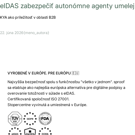
eIDAS zabezpečiť autonómne agenty umelej
KYA ako príležitosť v oblasti B2B
22. júna 2026
{meno_autora}
VYROBENÉ V EURÓPE. PRE EURÓPU 🇪🇺
Najvyššia bezpečnosť spolu s funkčnosťou "všetko v jednom". sproof
sa etabluje ako najlepšia európska alternatíva pre digitálne podpisy a
overovanie totožnosti v súlade s eIDAS.
Certifikovaná spoločnosť ISO 27001.
Stopercentne vyvinutá a umiestnená v Európe.