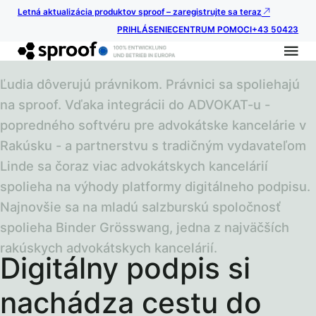
Letná aktualizácia produktov sproof – zaregistrujte sa teraz
PRIHLÁSENIE
CENTRUM POMOCI
+43 50423
Ľudia dôverujú právnikom. Právnici sa spoliehajú
na sproof. Vďaka integrácii do ADVOKAT-u -
popredného softvéru pre advokátske kancelárie v
Rakúsku - a partnerstvu s tradičným vydavateľom
Linde sa čoraz viac advokátskych kancelárií
spolieha na výhody platformy digitálneho podpisu.
Najnovšie sa na mladú salzburskú spoločnosť
spolieha Binder Grösswang, jedna z najväčších
rakúskych advokátskych kancelárií.
Digitálny podpis si
nachádza cestu do