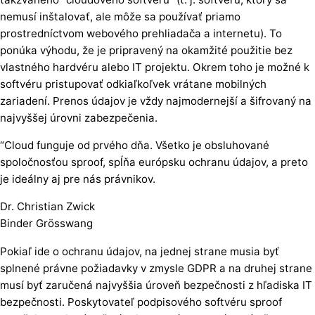
nemusí inštalovať, ale môže sa používať priamo
prostredníctvom webového prehliadača a internetu). To
ponúka výhodu, že je pripravený na okamžité použitie bez
vlastného hardvéru alebo IT projektu. Okrem toho je možné k
softvéru pristupovať odkiaľkoľvek vrátane mobilných
zariadení. Prenos údajov je vždy najmodernejší a šifrovaný na
najvyššej úrovni zabezpečenia.
“Cloud funguje od prvého dňa. Všetko je obsluhované
spoločnosťou sproof, spĺňa európsku ochranu údajov, a preto
je ideálny aj pre nás právnikov.
Dr. Christian Zwick
Binder Grösswang
Pokiaľ ide o ochranu údajov, na jednej strane musia byť
splnené právne požiadavky v zmysle GDPR a na druhej strane
musí byť zaručená najvyššia úroveň bezpečnosti z hľadiska IT
bezpečnosti. Poskytovateľ podpisového softvéru sproof