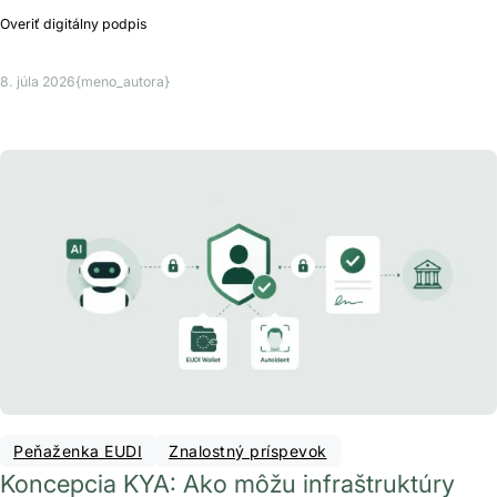
Overiť digitálny podpis
8. júla 2026
{meno_autora}
Peňaženka EUDI
Znalostný príspevok
Koncepcia KYA: Ako môžu infraštruktúry