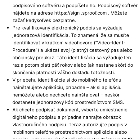
podpisového softvéru a podpíšete ho. Podpisový softvér
nájdete na
adrese https://sign
.sproof.com . Môžete
začať kedykoľvek bezplatne.
Pre kvalifikovaný elektronický podpis sa vyžaduje
jednorazová identifikácia. To znamená, že sa musíte
identifikovať v krátkom videohovore (“Video-Ident-
Procedure”) a ukázať svoj (platný) cestovný pas alebo
občiansky preukaz. Táto identifikácia sa vyžaduje len
raz a potom platí päť rokov alebo (ak nastane skôr) do
skončenia platnosti vášho dokladu totožnosti.
V priebehu identifikácie si do mobilného telefónu
nainštalujete aplikáciu, prípadne – ak si aplikáciu
nemôžete alebo nechcete nainštalovať – neskôr
dostanete jednorazový kód prostredníctvom SMS.
Ak chcete podpísať dokument, vyberte umiestnenie
digitálneho podpisu a prípadne nahrajte obrázok
vlastnoručného podpisu. Teraz autorizujte podpis v
mobilnom telefóne prostredníctvom aplikácie alebo