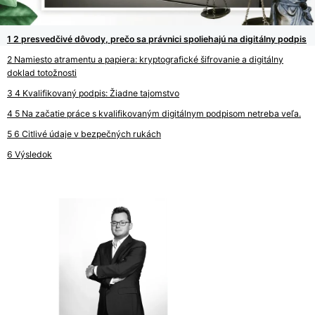
2 presvedčivé dôvody, prečo sa právnici spoliehajú na digitálny podpis
Namiesto atramentu a papiera: kryptografické šifrovanie a digitálny
doklad totožnosti
4 Kvalifikovaný podpis: Žiadne tajomstvo
5 Na začatie práce s kvalifikovaným digitálnym podpisom netreba veľa.
6 Citlivé údaje v bezpečných rukách
Výsledok