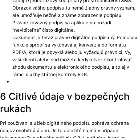
zadajte jednorazový kód prijatý prostredníctvom SMS.
Obrázok vášho podpisu tu nemá žiadny právny význam,
ale umožňuje bežné a známe zobrazenie podpisu.
Právne záväzný podpis sa aplikuje na pozadí
“neviditeľne” čisto digitálne.
Dokument je teraz právne digitálne podpísaný. Pomocou
funkcie sproof sa vykonáva aj konverzia do formátu
PDF/A, ktorá je obvyklá alebo ju vyžadujú právnici. Vy,
vaši klienti alebo súd môžete kedykoľvek skontrolovať
zhodu dokumentu a elektronického podpisu, a to aj v
rámci služby štátnej kontroly RTR.
6 Citlivé údaje v bezpečných
rukách
Pri používaní služieb digitálneho podpisu zohráva ochrana
údajov osobitnú úlohu. Je to dôležité najmä v prípade
takzvaného “cloudového softvéru” (t. j. softvéru, ktorý sa