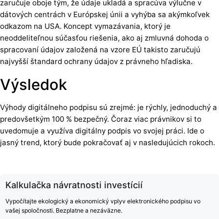
zaručuje oboje tým, že údaje ukladá a spracúva výlučne v
dátových centrách v Európskej únii a vyhýba sa akýmkoľvek
odkazom na USA. Koncept vymazávania, ktorý je
neoddeliteľnou súčasťou riešenia, ako aj zmluvná dohoda o
spracovaní údajov založená na vzore EÚ takisto zaručujú
najvyšší štandard ochrany údajov z právneho hľadiska.
Výsledok
Výhody digitálneho podpisu sú zrejmé: je rýchly, jednoduchý a
predovšetkým 100 % bezpečný. Čoraz viac právnikov si to
uvedomuje a využíva digitálny podpis vo svojej práci. Ide o
jasný trend, ktorý bude pokračovať aj v nasledujúcich rokoch.
Kalkulačka návratnosti investícií
Vypočítajte ekologický a ekonomický vplyv elektronického podpisu vo
vašej spoločnosti. Bezplatne a nezáväzne.