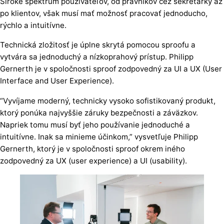
Široké spektrum používateľov, od právnikov cez sekretárky až
po klientov, však musí mať možnosť pracovať jednoducho,
rýchlo a intuitívne.
Technická zložitosť je úplne skrytá pomocou sproofu a
vytvára sa jednoduchý a nízkoprahový prístup. Philipp
Gernerth je v spoločnosti sproof zodpovedný za UI a UX (User
Interface and User Experience).
“Vyvíjame moderný, technicky vysoko sofistikovaný produkt,
ktorý ponúka najvyššie záruky bezpečnosti a záväzkov.
Napriek tomu musí byť jeho používanie jednoduché a
intuitívne. Inak sa minieme účinkom,” vysvetľuje Philipp
Gernerth, ktorý je v spoločnosti sproof okrem iného
zodpovedný za UX (user experience) a UI (usability).