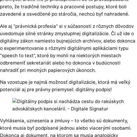
preto, že tradičné techniky a pracovné postupy, ktoré boli
zavedené a osvedčené po stáročia, nechcú byť nahradené.
Ale aj “právnická profesia” si v súčasnosti z rôznych dôvodov
uvedomuje silné stránky zmysluplnej digitalizácie. Či už ide o
digitálny zákon namiesto bujnejúcich archívov, alebo dokonca
o experimentovanie s rôznymi digitálnymi aplikáciami typu
“speech to text”, ktoré by mohli na niektorých miestach
odbremeniť sekretariát alebo ho dokonca v budúcnosti
nahradiť pri mnohých papierových úkonoch.
Na vzostupe je najmä možnosť digitalizácie, ktorá má veľký
potenciál aj pre právny priemysel: digitálny podpis!
Vyhlásenia, uznesenia a zmluvy – to všetko sú dokumenty,
ktoré musia byť podpísané jednou alebo viacerými osobami.
Dokonca aj dokument, na ktorom sa musia analogicky