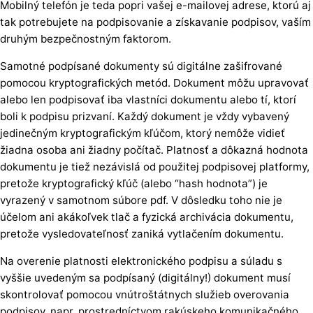
Mobilný telefón je teda popri vašej e-mailovej adrese, ktorú aj
tak potrebujete na podpisovanie a získavanie podpisov, vaším
druhým bezpečnostným faktorom.
Samotné podpísané dokumenty sú digitálne zašifrované
pomocou kryptografických metód. Dokument môžu upravovať
alebo len podpisovať iba vlastníci dokumentu alebo tí, ktorí
boli k podpisu prizvaní. Každý dokument je vždy vybavený
jedinečným kryptografickým kľúčom, ktorý nemôže vidieť
žiadna osoba ani žiadny počítač. Platnosť a dôkazná hodnota
dokumentu je tiež nezávislá od použitej podpisovej platformy,
pretože kryptografický kľúč (alebo “hash hodnota”) je
vyrazený v samotnom súbore pdf. V dôsledku toho nie je
účelom ani akákoľvek tlač a fyzická archivácia dokumentu,
pretože vysledovateľnosť zaniká vytlačením dokumentu.
Na overenie platnosti elektronického podpisu a súladu s
vyššie uvedeným sa podpísaný (digitálny!) dokument musí
skontrolovať pomocou vnútroštátnych služieb overovania
podpisov, napr. prostredníctvom rakúskeho komunikačného