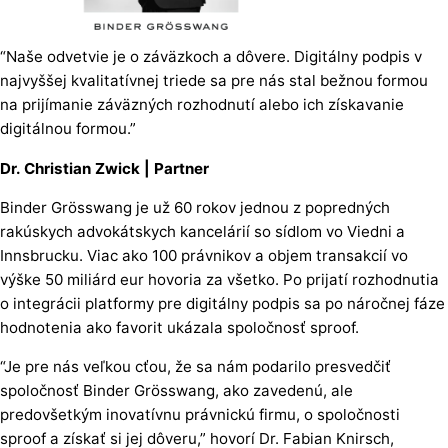
“Naše odvetvie je o záväzkoch a dôvere. Digitálny podpis v
najvyššej kvalitatívnej triede sa pre nás stal bežnou formou
na prijímanie záväzných rozhodnutí alebo ich získavanie
digitálnou formou.”
Dr. Christian Zwick | Partner
Binder Grösswang je už 60 rokov jednou z popredných
rakúskych advokátskych kancelárií so sídlom vo Viedni a
Innsbrucku. Viac ako 100 právnikov a objem transakcií vo
výške 50 miliárd eur hovoria za všetko. Po prijatí rozhodnutia
o integrácii platformy pre digitálny podpis sa po náročnej fáze
hodnotenia ako favorit ukázala spoločnosť sproof.
“Je pre nás veľkou cťou, že sa nám podarilo presvedčiť
spoločnosť Binder Grösswang, ako zavedenú, ale
predovšetkým inovatívnu právnickú firmu, o spoločnosti
sproof a získať si jej dôveru,” hovorí Dr. Fabian Knirsch,