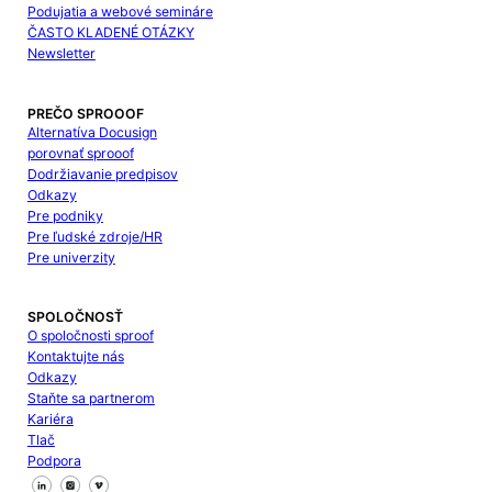
Podujatia a webové semináre
ČASTO KLADENÉ OTÁZKY
Newsletter
PREČO SPROOOF
Alternatíva Docusign
porovnať sprooof
Dodržiavanie predpisov
Odkazy
Pre podniky
Pre ľudské zdroje/HR
Pre univerzity
SPOLOČNOSŤ
O spoločnosti sproof
Kontaktujte nás
Odkazy
Staňte sa partnerom
Kariéra
Tlač
Podpora
Sledujte nás na Facebooku
Sledujte nás na X
Sledujte nás na LinkedIn