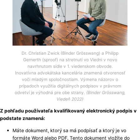
Dr. Christian Zwick (Binder Grösswang) a Philipp
Gernerth (sproof) na stretnutí vo Viedni v novo
navrhnutom sídle v 1. viedenskom obvode.
Inovatívna advokátska kancelária znamená otvorenosť
voči mladým spoločnostiam. Výmena názorov o
prípadoch využitia digitálnych podpisov v právnom
odvetví je výhodná pre obe strany.
(Binder Grösswang,
Viedeň 2022)
Z pohľadu používateľa kvalifikovaný elektronický podpis v
podstate znamená:
Máte dokument, ktorý sa má podpísať a ktorý je vo
formáte Word alebo PDF. Tento dokument vložíte do