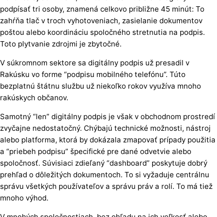
podpísať tri osoby, znamená celkovo približne 45 minút: To
zahŕňa tlač v troch vyhotoveniach, zasielanie dokumentov
poštou alebo koordináciu spoločného stretnutia na podpis.
Toto plytvanie zdrojmi je zbytočné.
V súkromnom sektore sa digitálny podpis už presadil v
Rakúsku vo forme “podpisu mobilného telefónu”. Túto
bezplatnú štátnu službu už niekoľko rokov využíva mnoho
rakúskych občanov.
Samotný “len” digitálny podpis je však v obchodnom prostredí
zvyčajne nedostatočný. Chýbajú technické možnosti, nástroj
alebo platforma, ktorá by dokázala zmapovať prípady použitia
a “priebeh podpisu” špecifické pre dané odvetvie alebo
spoločnosť. Súvisiaci zdieľaný “dashboard” poskytuje dobrý
prehľad o dôležitých dokumentoch. To si vyžaduje centrálnu
správu všetkých používateľov a správu práv a rolí. To má tiež
mnoho výhod.
V mnohých spoločnostiach, bez ohľadu na ich veľkosť alebo