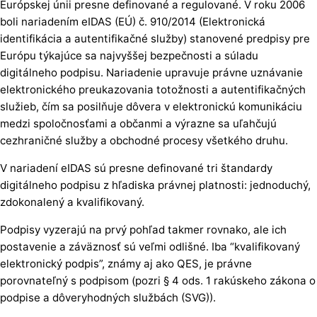
Európskej únii presne definované a regulované. V roku 2006
boli nariadením eIDAS (EÚ) č. 910/2014 (Elektronická
identifikácia a autentifikačné služby) stanovené predpisy pre
Európu týkajúce sa najvyššej bezpečnosti a súladu
digitálneho podpisu. Nariadenie upravuje právne uznávanie
elektronického preukazovania totožnosti a autentifikačných
služieb, čím sa posilňuje dôvera v elektronickú komunikáciu
medzi spoločnosťami a občanmi a výrazne sa uľahčujú
cezhraničné služby a obchodné procesy všetkého druhu.
V nariadení eIDAS sú presne definované tri štandardy
digitálneho podpisu z hľadiska právnej platnosti: jednoduchý,
zdokonalený a kvalifikovaný.
Podpisy vyzerajú na prvý pohľad takmer rovnako, ale ich
postavenie a záväznosť sú veľmi odlišné. Iba “kvalifikovaný
elektronický podpis”, známy aj ako QES, je právne
porovnateľný s podpisom (pozri § 4 ods. 1 rakúskeho zákona o
podpise a dôveryhodných službách (SVG)).