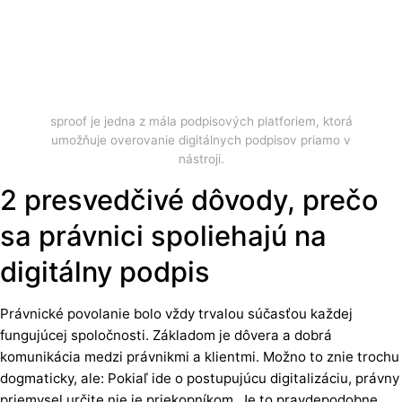
sproof je jedna z mála podpisových platforiem, ktorá
umožňuje overovanie digitálnych podpisov priamo v
nástroji.
2 presvedčivé dôvody, prečo
sa právnici spoliehajú na
digitálny podpis
Právnické povolanie bolo vždy trvalou súčasťou každej
fungujúcej spoločnosti. Základom je dôvera a dobrá
komunikácia medzi právnikmi a klientmi. Možno to znie trochu
dogmaticky, ale: Pokiaľ ide o postupujúcu digitalizáciu, právny
priemysel určite nie je priekopníkom. Je to pravdepodobne