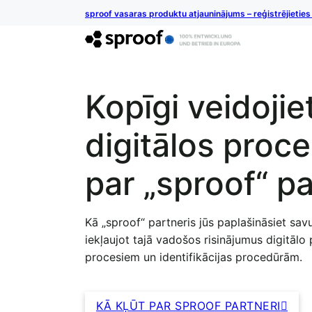
sproof vasaras produktu atjauninājums – reģistrējietie
Kopīgi veidoji
digitālos proce
par „sproof“ pa
Kā „sproof“ partneris jūs paplašināsiet sa
iekļaujot tajā vadošos risinājumus digitālo
procesiem un identifikācijas procedūrām.
KĀ KĻŪT PAR SPROOF PARTNERI