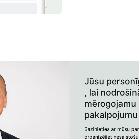
Jūsu personī
, lai nodroši
mērogojamu 
pakalpojumu 
Sazinieties ar mūsu pa
organizējiet nesaistošu