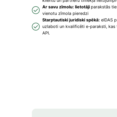
klientu un partneru tīmekļa lietojum
Ar savu zīmolu: lietotāji
parakstās tie
vienotu zīmola pieredzi
Starptautiski juridiski spēkā:
eIDAS pr
uzlaboti un kvalificēti e-paraksti, kas 
API.