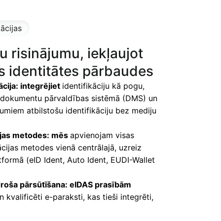
kācijas
u risinājumu, iekļaujot
ās identitātes pārbaudes
cija: integrējiet
identifikāciju kā pogu,
ā dokumentu pārvaldības sistēmā (DMS) un
kumiem atbilstošu identifikāciju bez mediju
cijas metodes: mēs
apvienojam visas
kācijas metodes vienā centrālajā, uzreiz
tformā (eID Ident, Auto Ident, EUDI-Wallet
 droša pārsūtīšana: eIDAS prasībām
n kvalificēti e-paraksti, kas tieši integrēti,