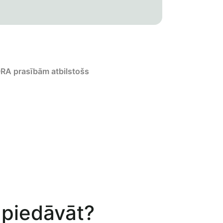
RA prasībām atbilstošs
t piedāvāt?