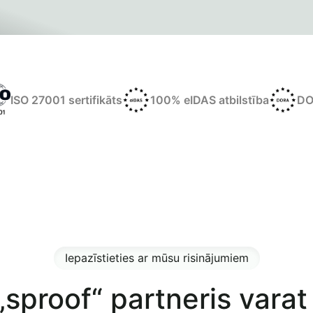
ISO 27001 sertifikāts
100% eIDAS atbilstība
DO
Iepazīstieties ar mūsu risinājumiem
„sproof“ partneris vara