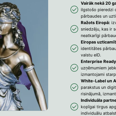
Vairāk nekā 20 g
ilgstošo pieredzi 
pārbaudes un uzt
Ražots Eiropā:
iz
sniedzēju, kas ir 
neatkarīgi pārbau
Eiropas uzticamī
identitātes pārba
valstu eID.
Enterprise Read
uzņēmumiem jebkur
izmantojami starp
White-Label un A
parakstus un digit
risinājumā, izman
Individuāla partn
kopīgai tirgus ap
individuālu atbal