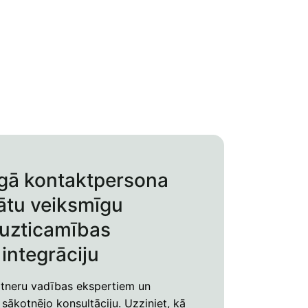
gā kontaktpersona
nātu veiksmīgu
uzticamības
integrāciju
rtneru vadības ekspertiem un
 sākotnējo konsultāciju. Uzziniet, kā