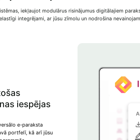
istēmas, iekļaujot modulārus risinājumus digitālajiem parak
elastīgi integrējami, ar jūsu zīmolu un nodrošina nevainojamu
stošas
nas iespējas
versālo e-paraksta
vā portfelī, kā arī jūsu