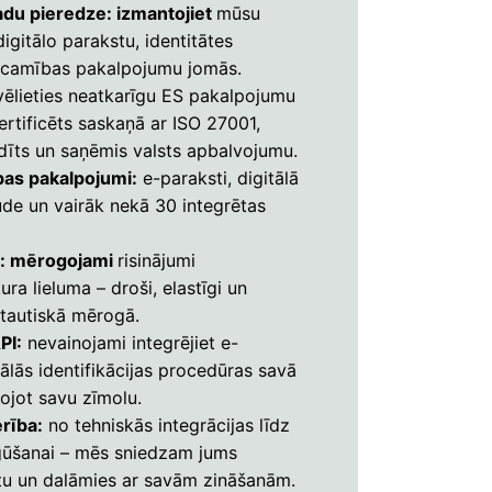
adu pieredze: izmantojiet
mūsu
digitālo parakstu, identitātes
icamības pakalpojumu jomās.
vēlieties neatkarīgu ES pakalpojumu
sertificēts saskaņā ar ISO 27001,
dīts un saņēmis valsts apbalvojumu.
bas pakalpojumi:
e-paraksti, digitālā
ude un vairāk nekā 30 integrētas
y: mērogojami
risinājumi
a lieluma – droši, elastīgi un
tautiskā mērogā.
PI:
nevainojami integrējiet e-
ālās identifikācijas procedūras savā
tojot savu zīmolu.
erība:
no tehniskās integrācijas līdz
gūšanai – mēs sniedzam jums
stu un dalāmies ar savām zināšanām.