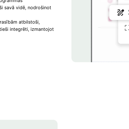
programmās
ši savā vidē, nodrošinot
asībām atbilstoši,
tieši integrēti, izmantojot