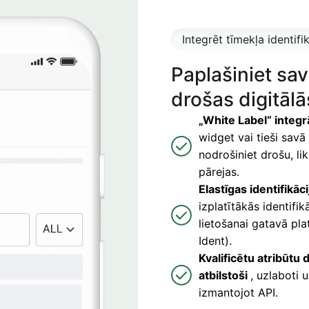
Integrēt tīmekļa identifi
Paplašiniet sav
drošas digitāl
„White Label“ integrā
widget vai tieši sav
nodrošiniet drošu, li
pārejas.
Elastīgas identifikā
izplatītākās identifi
lietošanai gatavā pla
Ident).
Kvalificētu atribūtu
atbilstoši
, uzlaboti u
izmantojot API.