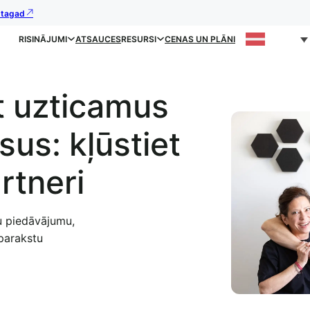
s tagad
RISINĀJUMI
ATSAUCES
RESURSI
CENAS UN PLĀNI
et uzticamus
sus: kļūstiet
rtneri
vu piedāvājumu,
 parakstu