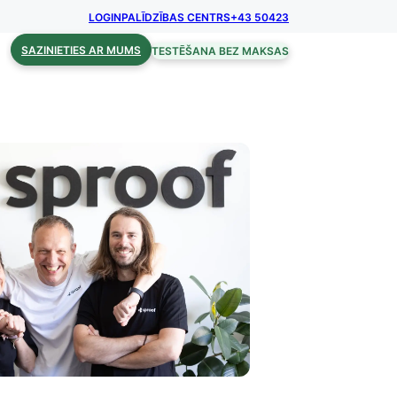
LOGIN
PALĪDZĪBAS CENTRS
+43 50423
SAZINIETIES AR MUMS
TESTĒŠANA BEZ MAKSAS