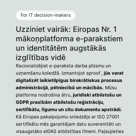
For IT decision-makers
Uzziniet vairāk: Eiropas Nr. 1
mākoņplatforma e-parakstiem
un identitātēm augstākās
izglītības vidē
Racionalizējiet e-paraksta darba plūsmu un
uzņemšanu koledžā. Izmantojot sproof ,
jūs varat
digitalizēt laikietilpīgus birokrātiskus procesus
administrācijā, pētniecībā un mācībās.
Mūsu
platforma nodrošina ātru,
juridiski atbilstošu un
GDPR prasībām atbilstošu reģistrāciju,
sertifikātu, līgumu un citu dokumentu apstrādi.
Kā Eiropas pakalpojumu sniedzējs ar ISO 27001
sertifikātu mēs garantējam datu suverenitāti un
visaugstāko eIDAS atbilstības līmeni. Paļaujieties