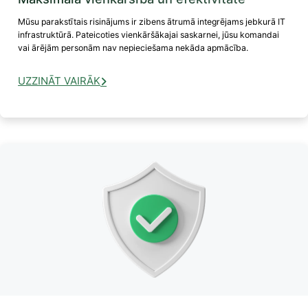
Mūsu parakstītais risinājums ir zibens ātrumā integrējams jebkurā IT
infrastruktūrā. Pateicoties vienkāršākajai saskarnei, jūsu komandai
vai ārējām personām nav nepieciešama nekāda apmācība.
UZZINĀT VAIRĀK