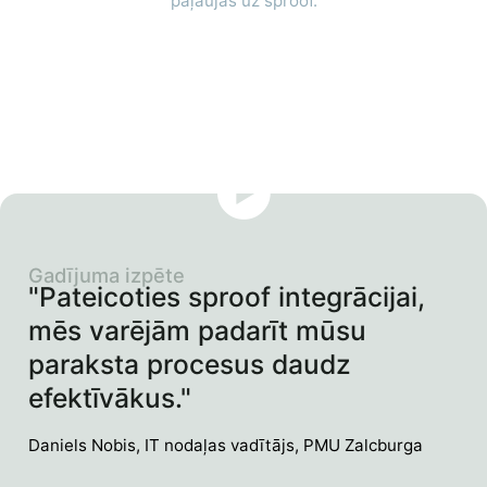
paļaujas uz sproof.
Gadījuma izpēte
"Pateicoties sproof integrācijai,
mēs varējām padarīt mūsu
paraksta procesus daudz
efektīvākus."
Daniels Nobis, IT nodaļas vadītājs, PMU Zalcburga