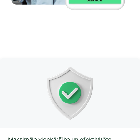
Maksimāla vienkāršība un efektivitāte