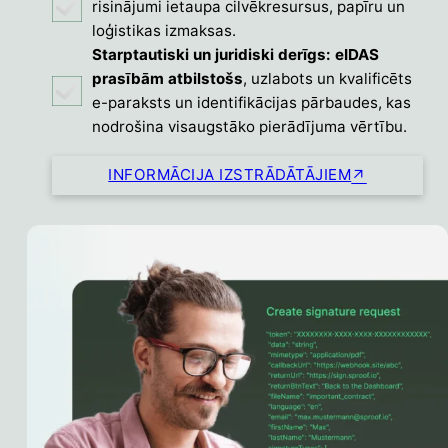
risinājumi ietaupa cilvēkresursus, papīru un
loģistikas izmaksas.
Starptautiski un juridiski derīgs: eIDAS
prasībām atbilstošs
, uzlabots un kvalificēts
e-paraksts un identifikācijas pārbaudes, kas
nodrošina visaugstāko pierādījuma vērtību.
INFORMĀCIJA IZSTRĀDĀTĀJIEM