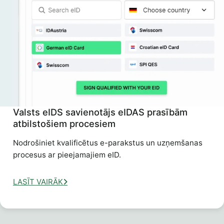
Valsts eIDS savienotājs eIDAS prasībām
atbilstošiem procesiem
Nodrošiniet kvalificētus e-parakstus un uzņemšanas
procesus ar pieejamajiem eID.
LASĪT VAIRĀK