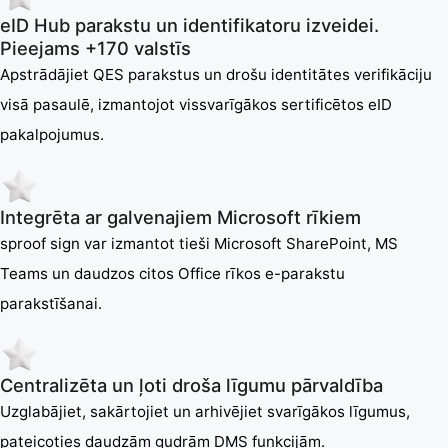
eID Hub parakstu un identifikatoru izveidei.
Pieejams +170 valstīs
Apstrādājiet QES parakstus un drošu identitātes verifikāciju
visā pasaulē, izmantojot vissvarīgākos sertificētos eID
pakalpojumus.
Integrēta ar galvenajiem Microsoft rīkiem
sproof sign var izmantot tieši Microsoft SharePoint, MS
Teams un daudzos citos Office rīkos e-parakstu
parakstīšanai.
Centralizēta un ļoti droša līgumu pārvaldība
Uzglabājiet, sakārtojiet un arhivējiet svarīgākos līgumus,
pateicoties daudzām gudrām DMS funkcijām.