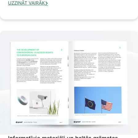
UZZINĀT VAIRĀK
Informatīvie materiāli un baltās grāmatas