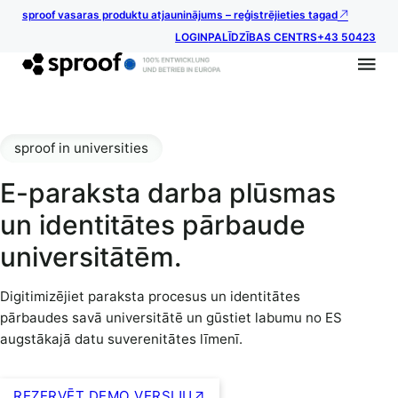
sproof vasaras produktu atjauninājums – reģistrējieties tagad
LOGIN
PALĪDZĪBAS CENTRS
+43 50423
sproof in universities
E-paraksta darba plūsmas
un identitātes pārbaude
universitātēm.
Digitimizējiet paraksta procesus un identitātes
pārbaudes savā universitātē un gūstiet labumu no ES
augstākajā datu suverenitātes līmenī.
REZERVĒT DEMO VERSIJU