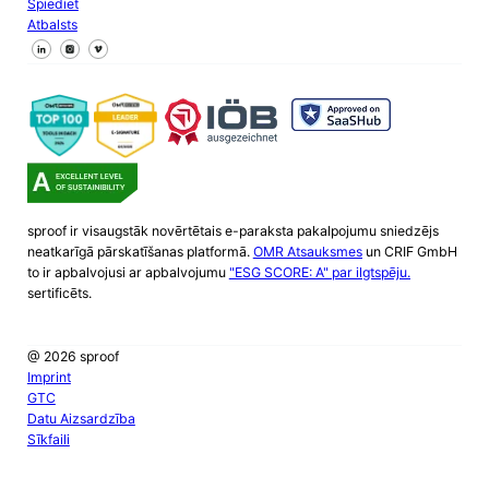
Spiediet
Atbalsts
Sekojiet mums Facebook
Sekojiet mums X
Sekojiet mums LinkedIn
sproof ir visaugstāk novērtētais e-paraksta pakalpojumu sniedzējs
neatkarīgā pārskatīšanas platformā.
OMR Atsauksmes
un CRIF GmbH
to ir apbalvojusi ar apbalvojumu
"ESG SCORE: A" par ilgtspēju.
sertificēts.
@ 2026 sproof
Imprint
GTC
Datu Aizsardzība
Sīkfaili