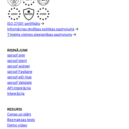
ISO 27001 sertifikāts
Informācijas drošības politikas paziņojums
Tīmekļa vietnes pieejamības paziņojums
RISINĀJUMI
sproof sign
sproof ident
sproof widget
sproof Fastlane
sproof eID Hub
sproof Validate
API integrācija
Integrācija
RESURSI
Cenas un plāni
Bezmaksas tests
Demo video