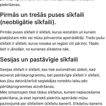
piekrišanas.
Pirmās un trešās puses sīkfaili
(neobligātie sīkfaili).
Pirmās puses sīkfaili ir sīkfaili, kurus iestatām un kuriem
piekļūstam mēs vai mūsu pilnvarotie apstrādātāji. Trešo pušu
sīkfaili ir sīkfaili, kurus nosaka un iegūst citi pārziņi. Tāpēc
šeit ir jānošķir, no kurienes sīkdatne nāk.
Sesijas un pastāvīgie sīkfaili
Sesijas sīkfaili ir sīkfaili, kas tiek automātiski dzēsti, kad
aizverat pārlūkprogrammu, bet pastāvīgie sīkfaili ir sīkfaili,
kas jūsu datorā/ierīcē saglabājas noteiktu laiku pēc
pārlūkprogrammas aizvēršanas.
Mēs izmantojam tikai tādus sīkfailus, kuriem nepieciešama
piekrišana, ja esat iepriekš piekritis apstrādei mūsu
paziņojumā par sīkfailiem (sīkfailu banerī). Sīkdatņu baneris