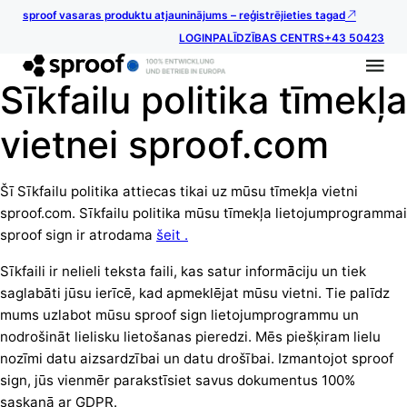
sproof vasaras produktu atjauninājums – reģistrējieties tagad
LOGIN
PALĪDZĪBAS CENTRS
+43 50423
Sīkfailu politika tīmekļa
vietnei sproof.com
Šī Sīkfailu politika attiecas tikai uz mūsu tīmekļa vietni
sproof.com. Sīkfailu politika mūsu tīmekļa lietojumprogrammai
sproof sign ir atrodama
šeit .
Sīkfaili ir nelieli teksta faili, kas satur informāciju un tiek
saglabāti jūsu ierīcē, kad apmeklējat mūsu vietni. Tie palīdz
mums uzlabot mūsu sproof sign lietojumprogrammu un
nodrošināt lielisku lietošanas pieredzi. Mēs piešķiram lielu
nozīmi datu aizsardzībai un datu drošībai. Izmantojot sproof
sign, jūs vienmēr parakstīsiet savus dokumentus 100%
saskaņā ar GDPR.