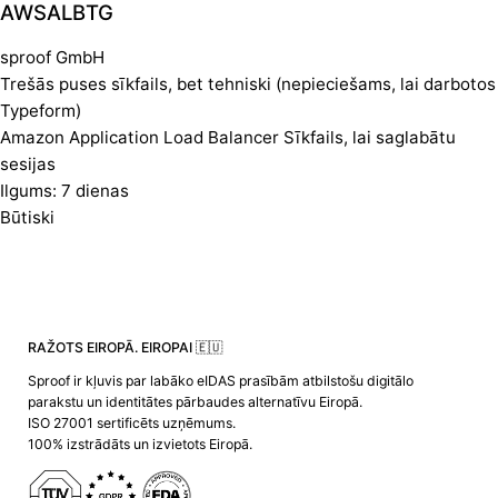
AWSALBTG
sproof GmbH
Trešās puses sīkfails, bet tehniski (nepieciešams, lai darbotos
Typeform)
Amazon Application Load Balancer Sīkfails, lai saglabātu
sesijas
Ilgums: 7 dienas
Būtiski
RAŽOTS EIROPĀ. EIROPAI 🇪🇺
Sproof ir kļuvis par labāko eIDAS prasībām atbilstošu digitālo
parakstu un identitātes pārbaudes alternatīvu Eiropā.
ISO 27001 sertificēts uzņēmums.
100% izstrādāts un izvietots Eiropā.