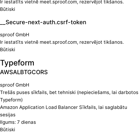
Ir iestatīts vietnē meet.sproof.com, rezervējot tikšanos.
Būtiski
__Secure-next-auth.csrf-token
sproof GmbH
Ir iestatīts vietnē meet.sproof.com, rezervējot tikšanos.
Būtiski
Typeform
AWSALBTGCORS
sproof GmbH
Trešās puses sīkfails, bet tehniski (nepieciešams, lai darbotos
Typeform)
Amazon Application Load Balancer Sīkfails, lai saglabātu
sesijas
Ilgums: 7 dienas
Būtiski