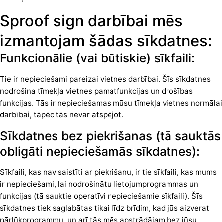
Sproof sign darbībai mēs
izmantojam šādas sīkdatnes:
Funkcionālie (vai būtiskie) sīkfaili:
Tie ir nepieciešami pareizai vietnes darbībai. Šīs sīkdatnes
nodrošina tīmekļa vietnes pamatfunkcijas un drošības
funkcijas. Tās ir nepieciešamas mūsu tīmekļa vietnes normālai
darbībai, tāpēc tās nevar atspējot.
Sīkdatnes bez piekrišanas (tā sauktās
obligāti nepieciešamās sīkdatnes):
Sīkfaili, kas nav saistīti ar piekrišanu, ir tie sīkfaili, kas mums
ir nepieciešami, lai nodrošinātu lietojumprogrammas un
funkcijas (tā sauktie operatīvi nepieciešamie sīkfaili). Šīs
sīkdatnes tiek saglabātas tikai līdz brīdim, kad jūs aizverat
pārlūkprogrammu, un arī tās mēs apstrādājam bez jūsu