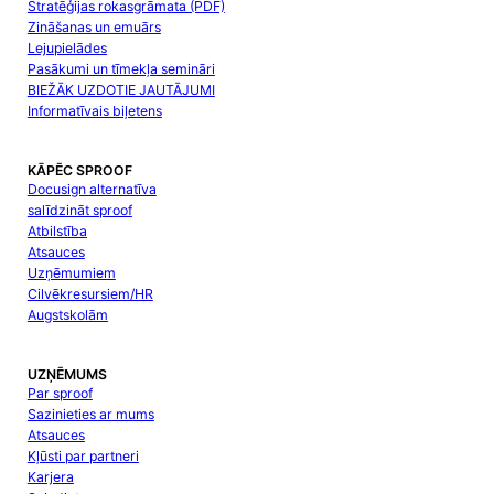
Stratēģijas rokasgrāmata (PDF)
Zināšanas un emuārs
Lejupielādes
Pasākumi un tīmekļa semināri
BIEŽĀK UZDOTIE JAUTĀJUMI
Informatīvais biļetens
KĀPĒC SPROOF
Docusign alternatīva
salīdzināt sproof
Atbilstība
Atsauces
Uzņēmumiem
Cilvēkresursiem/HR
Augstskolām
UZŅĒMUMS
Par sproof
Sazinieties ar mums
Atsauces
Kļūsti par partneri
Karjera