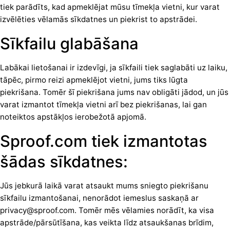
tiek parādīts, kad apmeklējat mūsu tīmekļa vietni, kur varat
izvēlēties vēlamās sīkdatnes un piekrist to apstrādei.
Sīkfailu glabāšana
Labākai lietošanai ir izdevīgi, ja sīkfaili tiek saglabāti uz laiku,
tāpēc, pirmo reizi apmeklējot vietni, jums tiks lūgta
piekrišana. Tomēr šī piekrišana jums nav obligāti jādod, un jūs
varat izmantot tīmekļa vietni arī bez piekrišanas, lai gan
noteiktos apstākļos ierobežotā apjomā.
Sproof.com tiek izmantotas
šādas sīkdatnes:
Jūs jebkurā laikā varat atsaukt mums sniegto piekrišanu
sīkfailu izmantošanai, nenorādot iemeslus saskaņā ar
privacy@sproof.com. Tomēr mēs vēlamies norādīt, ka visa
apstrāde/pārsūtīšana, kas veikta līdz atsaukšanas brīdim,