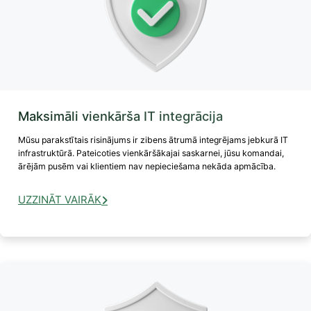
Maksimāli vienkārša IT integrācija
Mūsu parakstītais risinājums ir zibens ātrumā integrējams jebkurā IT
infrastruktūrā. Pateicoties vienkāršākajai saskarnei, jūsu komandai,
ārējām pusēm vai klientiem nav nepieciešama nekāda apmācība.
UZZINĀT VAIRĀK