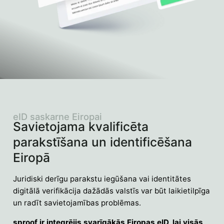
eID saskarne Eiropai
Savietojama kvalificēta
parakstīšana un identificēšana
Eiropā
Juridiski derīgu parakstu iegūšana vai identitātes
digitālā verifikācija dažādās valstīs var būt laikietilpīga
un radīt savietojamības problēmas.
sproof ir integrējis svarīgākās Eiropas eID, lai visās