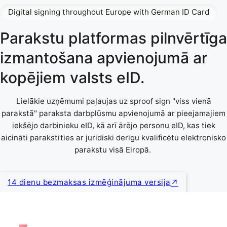
Digital signing throughout Europe with German ID Card
Parakstu platformas pilnvērtīga
izmantošana apvienojumā ar
kopējiem valsts eID.
Lielākie uzņēmumi paļaujas uz sproof sign "viss vienā
parakstā" paraksta darbplūsmu apvienojumā ar pieejamajiem
iekšējo darbinieku eID, kā arī ārējo personu eID, kas tiek
aicināti parakstīties ar juridiski derīgu kvalificētu elektronisko
parakstu visā Eiropā.
14 dienu bezmaksas izmēģinājuma versija