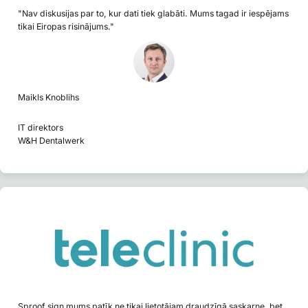
"Nav diskusijas par to, kur dati tiek glabāti. Mums tagad ir iespējams
tikai Eiropas risinājums."
Maikls Knoblihs
IT direktors
W&H Dentalwerk
Sproof sign mums patīk ne tikai lietotājam draudzīgā saskarne, bet