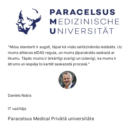
"Mūsu standarti ir augsti, tāpat kā visās salīdzināmās iestādēs. Uz
mums attiecas eIDAS regula, un mums jāparakstās saskaņā ar
likumu. Tāpēc mums ir ārkārtīgi svarīgi un izdevīgi, ka mums ir
ātrums un iespēja to kartēt saskaņotā procesā."
Daniels Nobis
IT vadītājs
Paracelsus Medical Privātā universitāte