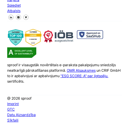
Spiediet
Atbalsts
Sekojiet mums Facebook
Sekojiet mums X
Sekojiet mums LinkedIn
sproof ir visaugstāk novērtētais e-paraksta pakalpojumu sniedzējs
neatkarīgā pārskatīšanas platformā.
OMR Atsauksmes
un CRIF GmbH
to ir apbalvojusi ar apbalvojumu
"ESG SCORE: A" par ilgtspēju.
sertificēts.
@ 2026 sproof
Imprint
GTC
Datu Aizsardzība
Sīkfaili