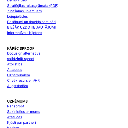
Demo video
Stratēģijas rokasgrāmata (PDF)
Zināšanas un emuārs
Lejupielādes
Pasākumi un tīmekļa semināri
BIEŽĀK UZDOTIE JAUTĀJUMI
Informatīvais biļetens
KĀPĒC SPROOF
Docusign alternatīva
salīdzināt sproof
Atbilstība
Atsauces
Uzņēmumiem
Cilvēkresursiem/HR
Augstskolām
UZŅĒMUMS
Par sproof
Sazinieties ar mums
Atsauces
Kļūsti par partneri
Karjera