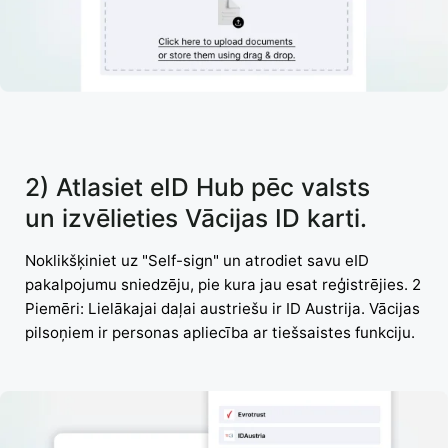
2) Atlasiet eID Hub pēc valsts
un izvēlieties Vācijas ID karti.
Noklikšķiniet uz "Self-sign" un atrodiet savu eID
pakalpojumu sniedzēju, pie kura jau esat reģistrējies. 2
Piemēri: Lielākajai daļai austriešu ir ID Austrija. Vācijas
pilsoņiem ir personas apliecība ar tiešsaistes funkciju.