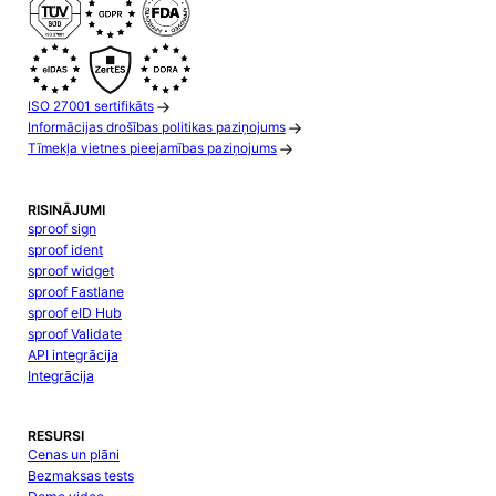
ISO 27001 sertifikāts
Informācijas drošības politikas paziņojums
Tīmekļa vietnes pieejamības paziņojums
RISINĀJUMI
sproof sign
sproof ident
sproof widget
sproof Fastlane
sproof eID Hub
sproof Validate
API integrācija
Integrācija
RESURSI
Cenas un plāni
Bezmaksas tests