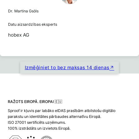
Dr. Martina Gsöls
Datu aizsardzības eksperts
hobex AG
Izmēģiniet to bez maksas 14 dienas
RAŽOTS EIROPĀ. EIROPAI 🇪🇺
Sproof ir kļuvis par labāko eIDAS prasībām atbilstošu digitālo
parakstu un identitātes pārbaudes alternatīvu Eiropā.
ISO 27001 sertificēts uzņēmums.
100% izstrādāts un izvietots Eiropā.