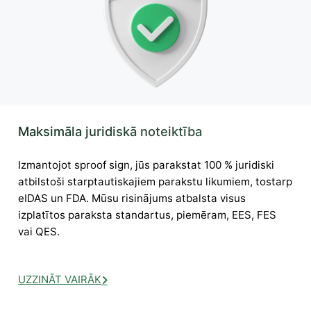
Maksimāla juridiskā noteiktība
Izmantojot sproof sign, jūs parakstat 100 % juridiski
atbilstoši starptautiskajiem parakstu likumiem, tostarp
eIDAS un FDA. Mūsu risinājums atbalsta visus
izplatītos paraksta standartus, piemēram, EES, FES
vai QES.
UZZINĀT VAIRĀK