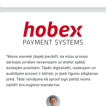
"Mums vienmēr jāspēj pierādīt, ka mūsu procesi
darbojas juridiski nevainojami un atbilst spēkā
esošajām prasībām. Tāpēc digitalizēti, izsekojami un
auditējami procesi ir būtiski, jo īpaši līgumu slēgšanas
jomā. Tāds risinājums kā sproof sign palīdz mums
izpildīt šos augstos standartus.