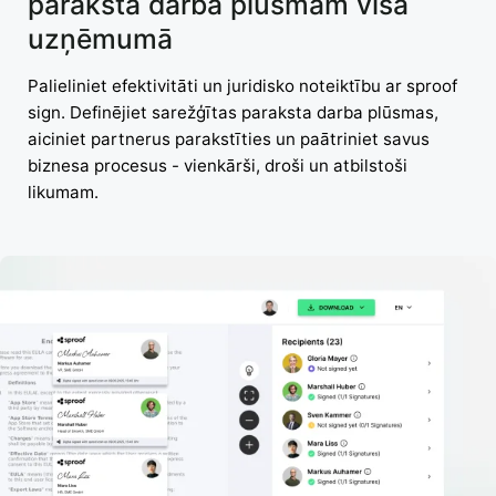
paraksta darba plūsmām visā
uzņēmumā
Palieliniet efektivitāti un juridisko noteiktību ar sproof
sign. Definējiet sarežģītas paraksta darba plūsmas,
aiciniet partnerus parakstīties un paātriniet savus
biznesa procesus - vienkārši, droši un atbilstoši
likumam.