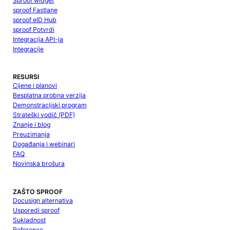
Sproof widget
sproof Fastlane
sproof eID Hub
sproof Potvrdi
Integracija API-ja
Integracije
RESURSI
Cijene i planovi
Besplatna probna verzija
Demonstracijski program
Strateški vodič (PDF)
Znanje i blog
Preuzimanja
Događanja i webinari
FAQ
Novinska brošura
ZAŠTO SPROOF
Docusign alternativa
Usporedi sproof
Sukladnost
Reference