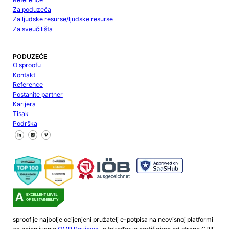
Za poduzeća
Za ljudske resurse/ljudske resurse
Za sveučilišta
PODUZEĆE
O sproofu
Kontakt
Reference
Postanite partner
Karijera
Tisak
Podrška
Pratite nas na Facebooku
Pratite nas na X
Pratite nas na LinkedInu
sproof je najbolje ocijenjeni pružatelj e-potpisa na neovisnoj platformi