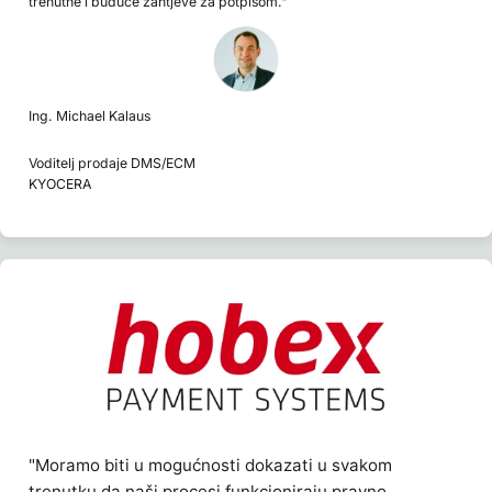
trenutne i buduće zahtjeve za potpisom."
Ing. Michael Kalaus
Voditelj prodaje DMS/ECM
KYOCERA
"Moramo biti u mogućnosti dokazati u svakom
trenutku da naši procesi funkcioniraju pravno