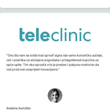
"Ono što nam se sviđa kod sproof signa nije samo korisničko sučelje,
već i podrška za slučajeve pogrešaka i prilagođenost kupcima za
opće upite. Tim oko sproofa vrlo je predan i potpuno motiviran da
vaš proizvod unaprijedi inovacijama."
Analena Aumüller