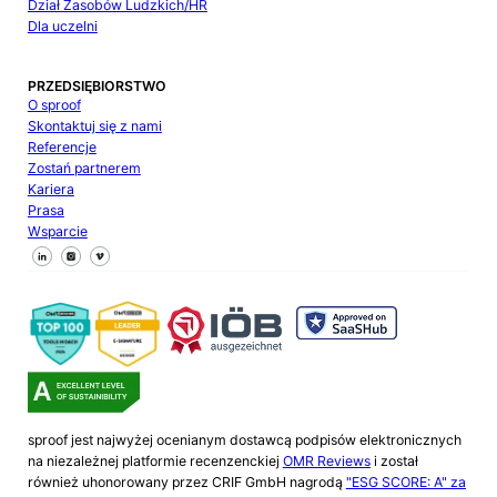
Dział Zasobów Ludzkich/HR
Dla uczelni
PRZEDSIĘBIORSTWO
O sproof
Skontaktuj się z nami
Referencje
Zostań partnerem
Kariera
Prasa
Wsparcie
Śledź nas na Facebooku
Śledź nas na X
Śledź nas na LinkedIn
sproof jest najwyżej ocenianym dostawcą podpisów elektronicznych
na niezależnej platformie recenzenckiej
OMR Reviews
i został
również uhonorowany przez CRIF GmbH nagrodą
"ESG SCORE: A" za