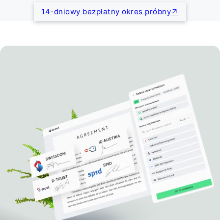
14-dniowy bezpłatny okres próbny