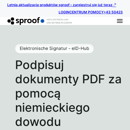
Letnia aktualizacja produktów sproof – zarejestruj się już teraz
LOGIN
CENTRUM POMOCY
+43 50423
Elektronische Signatur - eID-Hub
Podpisuj
dokumenty PDF za
pomocą
niemieckiego
dowodu