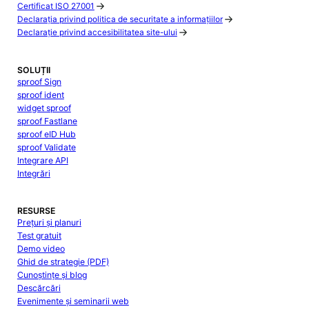
Certificat ISO 27001
Declarația privind politica de securitate a informațiilor
Declarație privind accesibilitatea site-ului
SOLUȚII
sproof Sign
sproof ident
widget sproof
sproof Fastlane
sproof eID Hub
sproof Validate
Integrare API
Integrări
RESURSE
Prețuri și planuri
Test gratuit
Demo video
Ghid de strategie (PDF)
Cunoștințe și blog
Descărcări
Evenimente și seminarii web