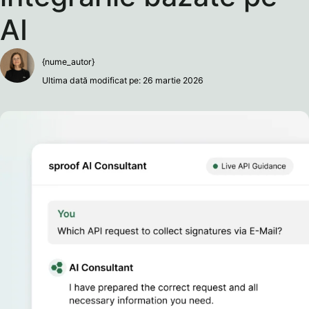
AI
{nume_autor}
Ultima dată modificat pe: 26 martie 2026