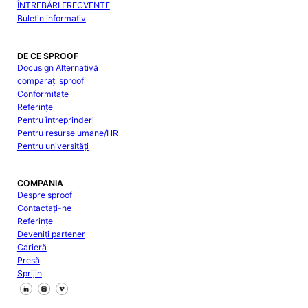
ÎNTREBĂRI FRECVENTE
Buletin informativ
DE CE SPROOF
Docusign Alternativă
comparați sproof
Conformitate
Referințe
Pentru întreprinderi
Pentru resurse umane/HR
Pentru universități
COMPANIA
Despre sproof
Contactați-ne
Referințe
Deveniți partener
Carieră
Presă
Sprijin
Urmăriți-ne pe Facebook
Urmăriți-ne pe X
Urmăriți-ne pe LinkedIn