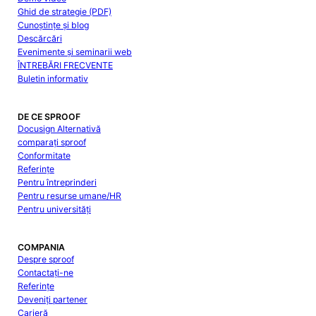
Ghid de strategie (PDF)
Cunoștințe și blog
Descărcări
Evenimente și seminarii web
ÎNTREBĂRI FRECVENTE
Buletin informativ
DE CE SPROOF
Docusign Alternativă
comparați sproof
Conformitate
Referințe
Pentru întreprinderi
Pentru resurse umane/HR
Pentru universități
COMPANIA
Despre sproof
Contactați-ne
Referințe
Deveniți partener
Carieră