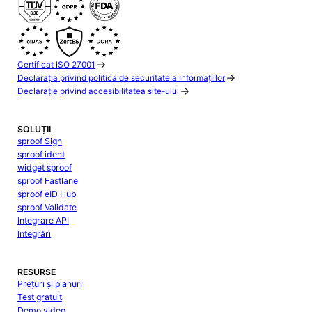
Certificat ISO 27001
Declarația privind politica de securitate a informațiilor
Declarație privind accesibilitatea site-ului
SOLUȚII
sproof Sign
sproof ident
widget sproof
sproof Fastlane
sproof eID Hub
sproof Validate
Integrare API
Integrări
RESURSE
Prețuri și planuri
Test gratuit
Demo video