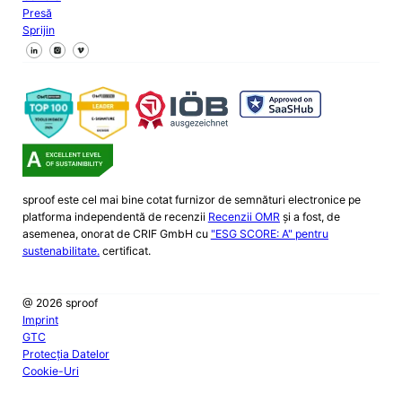
Presă
Sprijin
Urmăriți-ne pe Facebook
Urmăriți-ne pe X
Urmăriți-ne pe LinkedIn
sproof este cel mai bine cotat furnizor de semnături electronice pe
platforma independentă de recenzii
Recenzii OMR
și a fost, de
asemenea, onorat de CRIF GmbH cu
"ESG SCORE: A" pentru
sustenabilitate.
certificat.
@ 2026 sproof
Imprint
GTC
Protecția Datelor
Cookie-Uri