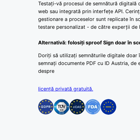
Testați-vă procesul de semnătură digitală c
web sau integrată prin interfețe API. Cerinț
gestionare a proceselor sunt replicate în s
testare personalizat - de către experții de 
Alternativă: folosiți sproof Sign doar în s
Doriți să utilizați semnăturile digitale doar 
semnați documente PDF cu ID Austria, de e
despre
licență privată gratuită.