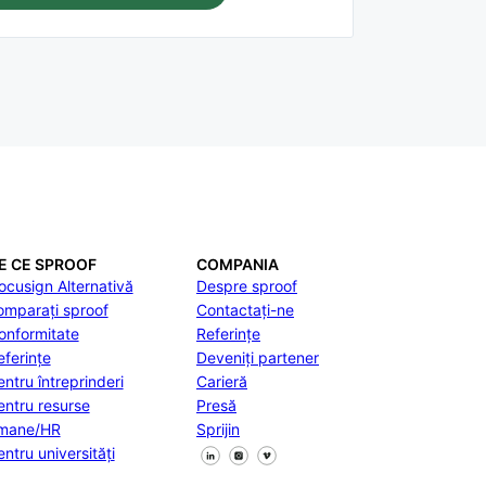
E CE SPROOF
COMPANIA
ocusign Alternativă
Despre sproof
omparați sproof
Contactați-ne
onformitate
Referințe
eferințe
Deveniți partener
entru întreprinderi
Carieră
entru resurse
Presă
mane/HR
Sprijin
Urmăriți-ne pe Facebook
Urmăriți-ne pe X
Urmăriți-ne pe LinkedIn
entru universități