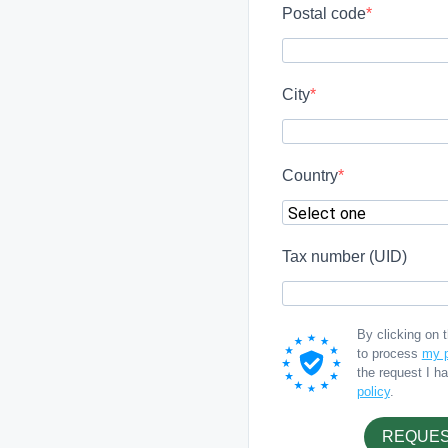
Postal code
City
Country
Tax number (UID)
By clicking on 
to process
my p
the request I h
policy
.
REQUES