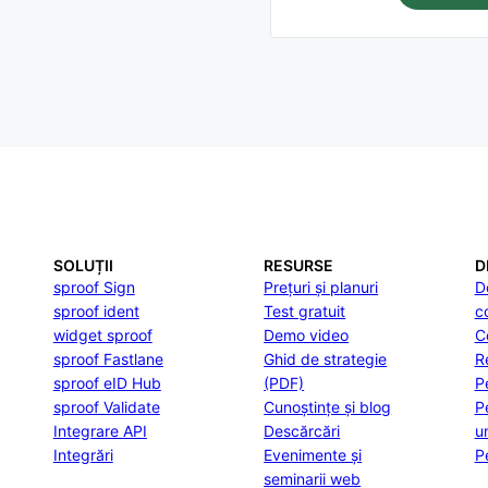
SOLUȚII
RESURSE
D
sproof Sign
Prețuri și planuri
D
sproof ident
Test gratuit
c
widget sproof
Demo video
C
sproof Fastlane
Ghid de strategie
R
sproof eID Hub
(PDF)
P
sproof Validate
Cunoștințe și blog
P
Integrare API
Descărcări
u
Integrări
Evenimente și
P
seminarii web