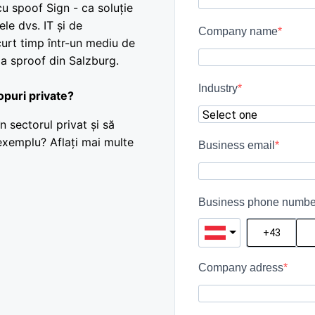
u spoof Sign - ca soluție
ele dvs. IT și de
Company name
curt timp într-un mediu de
la sproof din Salzburg.
Industry
copuri private?
în sectorul privat și să
xemplu? Aflați mai multe
Business email
Business phone numbe
Company adress