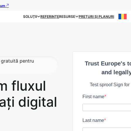
acum
SOLUȚII
REFERINȚE
RESURSE
PREȚURI ȘI PLANURI
 gratuită pentru
Trust Europe's t
and legally
m fluxul
Test sproof Sign for
ți digital
First name
Last name