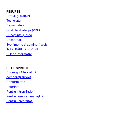
RESURSE
Prețuri și planuri
Test gratuit
Demo video
Ghid de strategie (PDF)
Cunoștințe și blog
Descărcări
Evenimente și seminarii web
ÎNTREBĂRI FRECVENTE
Buletin informativ
DE CE SPROOF
Docusign Alternativă
comparați sproof
Conformitate
Referințe
Pentru întreprinderi
Pentru resurse umane/HR
Pentru universități