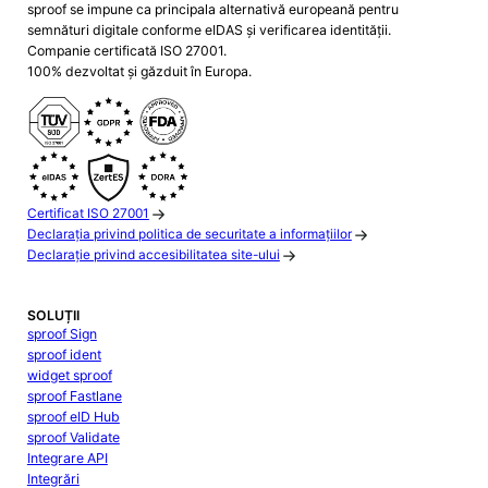
sproof se impune ca principala alternativă europeană pentru
semnături digitale conforme eIDAS și verificarea identității.
Companie certificată ISO 27001.
100% dezvoltat și găzduit în Europa.
Certificat ISO 27001
Declarația privind politica de securitate a informațiilor
Declarație privind accesibilitatea site-ului
SOLUȚII
sproof Sign
sproof ident
widget sproof
sproof Fastlane
sproof eID Hub
sproof Validate
Integrare API
Integrări