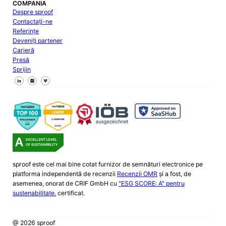
COMPANIA
Despre sproof
Contactați-ne
Referințe
Deveniți partener
Carieră
Presă
Sprijin
Urmăriți-ne pe Facebook
Urmăriți-ne pe X
Urmăriți-ne pe LinkedIn
sproof este cel mai bine cotat furnizor de semnături electronice pe
platforma independentă de recenzii
Recenzii OMR
și a fost, de
asemenea, onorat de CRIF GmbH cu
"ESG SCORE: A" pentru
sustenabilitate.
certificat.
@ 2026 sproof