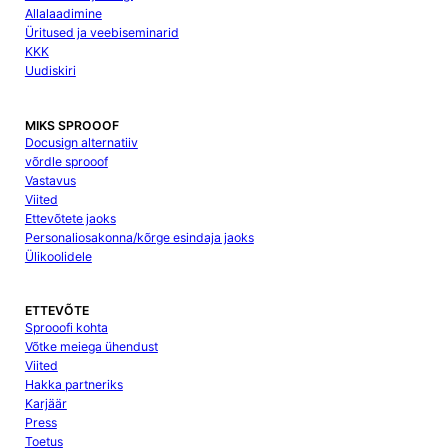
Allalaadimine
Üritused ja veebiseminarid
KKK
Uudiskiri
MIKS SPROOOF
Docusign alternatiiv
võrdle sprooof
Vastavus
Viited
Ettevõtete jaoks
Personaliosakonna/kõrge esindaja jaoks
Ülikoolidele
ETTEVÕTE
Sprooofi kohta
Võtke meiega ühendust
Viited
Hakka partneriks
Karjäär
Press
Toetus