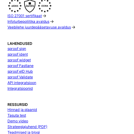
ISO 27001 sertifikaat
Infoturbepoliitika avaldus
Veebilehe juurdepääsetavuse avaldus
LAHENDUSED
sproof sign
sproof ident
sproof widget
sproof Fastlane
sproof eID Hub
sproof Validate
API integratsioon
Integratsioonid
RESSURSID
Hinnad ja plaanid
Tasuta test
Demo video
Strateegiajuhend (PDF)
Teadmised ja blogi