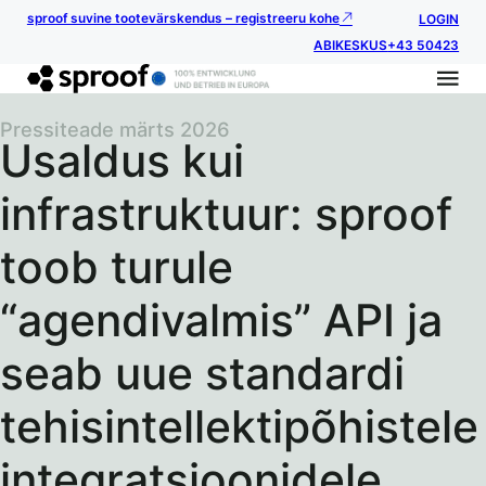
sproof suvine tootevärskendus – registreeru kohe
LOGIN
ABIKESKUS
+43 50423
Pressiteade märts 2026
Usaldus kui
infrastruktuur: sproof
toob turule
“agendivalmis” API ja
seab uue standardi
tehisintellektipõhistele
integratsioonidele