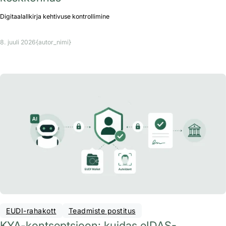
Digitaalallkirja kehtivuse kontrollimine
8. juuli 2026
{autor_nimi}
EUDI-rahakott
Teadmiste postitus
KYA-kontseptsioon: kuidas eIDAS-