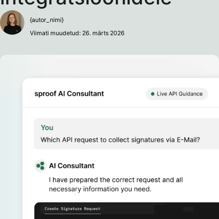
{autor_nimi}
Viimati muudetud: 26. märts 2026