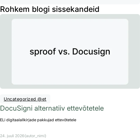
Rohkem blogi sissekandeid
Uncategorized @et
DocuSigni alternatiiv ettevõtetele
ELi digitaalallkirjade pakkujad ettevõtetele
24. juuli 2026
{autor_nimi}