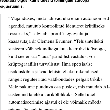
teostada õiguslikult siduvaid toiminguid Euroopa
õigusruumis.
“Majanduses, mida juhivad üha enam autonoomsed
agendid, muutub kontrollitud identiteet kriitiliseks
ressursiks,” selgitab sproof’i tegevjuht ja
kaasasutaja dr Clemens Brunner. “Tehisintellekti
süsteem võib sekunditega luua keerulisi töövooge,
kuid see ei saa “luua” juriidilist vastutust või
krüptograafilist turvalisust. Ilma spetsiaalse
usalduskihita jäävad tehisintellekti rakendused
rangelt reguleeritud valdkondades pelgalt trikiks.
Meie pakume puuduva osa puslest, mis muudab AI-
süsteemid täielikult ärikõlblikuks. Sellel uuel
automatiseerimise ajastul ei ole võimalik mööda
minna sügavalt integreeritud