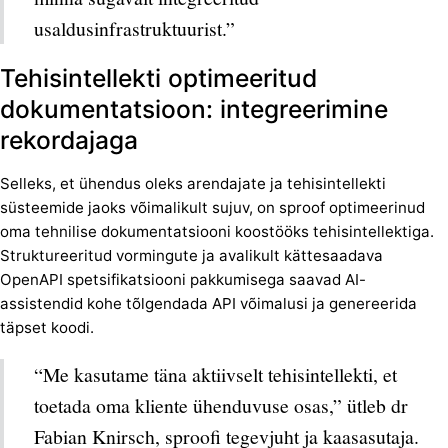
usaldusinfrastruktuurist.”
Tehisintellekti optimeeritud
dokumentatsioon: integreerimine
rekordajaga
Selleks, et ühendus oleks arendajate ja tehisintellekti
süsteemide jaoks võimalikult sujuv, on sproof optimeerinud
oma tehnilise dokumentatsiooni koostööks tehisintellektiga.
Struktureeritud vormingute ja avalikult kättesaadava
OpenAPI spetsifikatsiooni pakkumisega saavad AI-
assistendid kohe tõlgendada API võimalusi ja genereerida
täpset koodi.
“Me kasutame täna aktiivselt tehisintellekti, et
toetada oma kliente ühenduvuse osas,” ütleb dr
Fabian Knirsch, sproofi tegevjuht ja kaasasutaja.