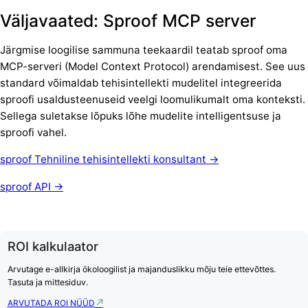
Väljavaated: Sproof MCP server
Järgmise loogilise sammuna teekaardil teatab sproof oma
MCP-serveri (Model Context Protocol) arendamisest. See uus
standard võimaldab tehisintellekti mudelitel integreerida
sproofi usaldusteenuseid veelgi loomulikumalt oma konteksti.
Sellega suletakse lõpuks lõhe mudelite intelligentsuse ja
sproofi vahel.
sproof Tehniline tehisintellekti konsultant →
sproof API →
ROI kalkulaator
Arvutage e-allkirja ökoloogilist ja majanduslikku mõju teie ettevõttes.
Tasuta ja mittesiduv.
ARVUTADA ROI NÜÜD