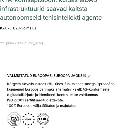
infrastruktuurid saavad kaitsta
autonoomseid tehisintellekti agente
KYA kui B2B-võimalus
22. juuni 2026
{autor_nimi}
VALMISTATUD EUROOPAS. EUROOPA JAOKS 🇪🇺
Kõrgeim turvalisus koos kõik-ühes-funktsionaalsusega. sprooof on
kujunenud Euroopa parimaks alternatiiviks eIDAS-konformsete
digitaalallkirjade ja identiteedi kontrollimise valdkonnas.
ISO 27001 sertifitseeritud ettevõte.
100% Euroopas välja töötatud ja majutatud.