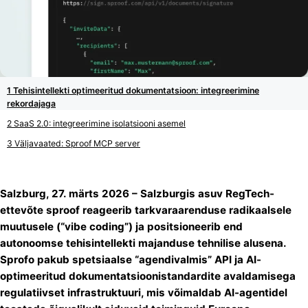
Tehisintellekti optimeeritud dokumentatsioon: integreerimine
rekordajaga
SaaS 2.0: integreerimine isolatsiooni asemel
Väljavaated: Sproof MCP server
Salzburg, 27. märts 2026 – Salzburgis asuv RegTech-
ettevõte sproof reageerib tarkvaraarenduse radikaalsele
muutusele (“vibe coding”) ja positsioneerib end
autonoomse tehisintellekti majanduse tehnilise alusena.
Sprofo pakub spetsiaalse “agendivalmis” API ja AI-
optimeeritud dokumentatsioonistandardite avaldamisega
regulatiivset infrastruktuuri, mis võimaldab AI-agentidel