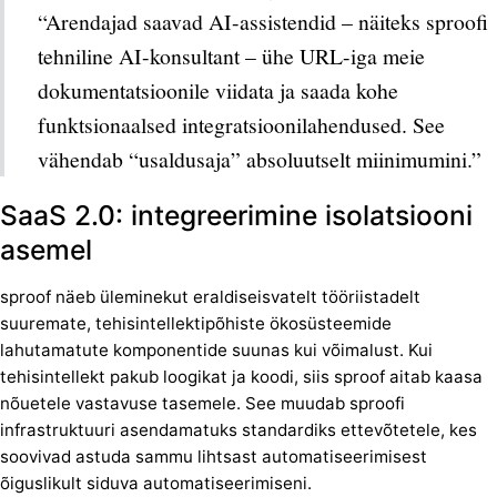
“Arendajad saavad AI-assistendid – näiteks sproofi
tehniline AI-konsultant – ühe URL-iga meie
dokumentatsioonile viidata ja saada kohe
funktsionaalsed integratsioonilahendused. See
vähendab “usaldusaja” absoluutselt miinimumini.”
SaaS 2.0: integreerimine isolatsiooni
asemel
sproof näeb üleminekut eraldiseisvatelt tööriistadelt
suuremate, tehisintellektipõhiste ökosüsteemide
lahutamatute komponentide suunas kui võimalust. Kui
tehisintellekt pakub loogikat ja koodi, siis sproof aitab kaasa
nõuetele vastavuse tasemele. See muudab sproofi
infrastruktuuri asendamatuks standardiks ettevõtetele, kes
soovivad astuda sammu lihtsast automatiseerimisest
õiguslikult siduva automatiseerimiseni.