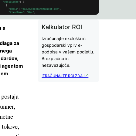
Kalkulator ROI
a s
Izračunajte ekološki in
dlaga za
gospodarski vpliv e-
anega
podpisa v vašem podjetju.
ndardov,
Brezplačno in
nezavezujoče.
ki agentom
vnem
IZRAČUNAJTE ROI ZDAJ
 postaja
runner,
umetne
 tokove,