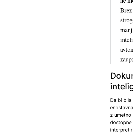
ne mo
Brez 
strog
manjk
intel
avtom
zaupa
Dokum
intel
Da bi bila
enostavna
z umetno 
dostopne 
interpreti