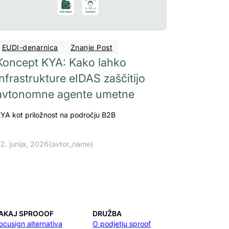
EUDI-denarnica
Znanje Post
Koncept KYA: Kako lahko
infrastrukture eIDAS zaščitijo
avtonomne agente umetne
YA kot priložnost na področju B2B
2. junija, 2026
{avtor_name}
AKAJ SPROOOF
DRUŽBA
ocusign alternativa
O podjetju sproof