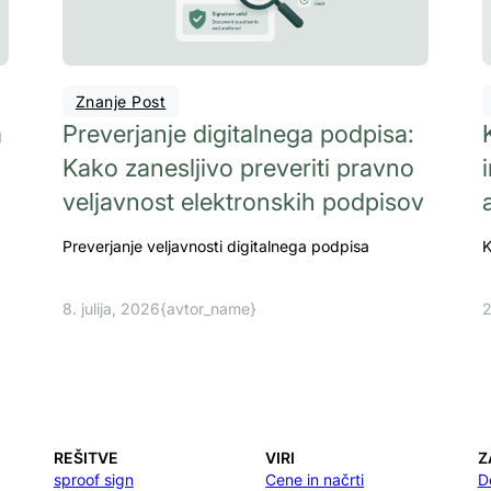
Znanje Post
a
Preverjanje digitalnega podpisa:
Kako zanesljivo preveriti pravno
veljavnost elektronskih podpisov
Preverjanje veljavnosti digitalnega podpisa
K
8. julija, 2026
{avtor_name}
2
REŠITVE
VIRI
Z
sproof sign
Cene in načrti
D