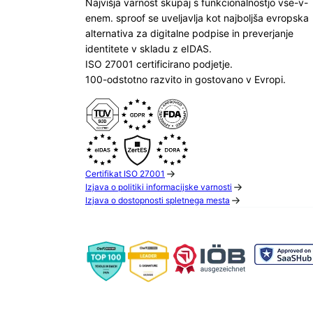
Najvišja varnost skupaj s funkcionalnostjo vse-v-
enem. sproof se uveljavlja kot najboljša evropska
alternativa za digitalne podpise in preverjanje
identitete v skladu z eIDAS.
ISO 27001 certificirano podjetje.
100-odstotno razvito in gostovano v Evropi.
Certifikat ISO 27001
Izjava o politiki informacijske varnosti
Izjava o dostopnosti spletnega mesta