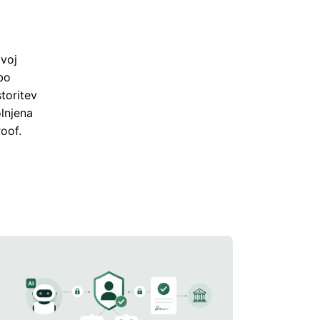
zvoj
bo
toritev
lnjena
oof.