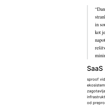
“Dan
stran
in so
kot 
napot
rešit
mini
SaaS 
sproof vid
ekosistem
zagotavlja
infrastruk
od prepro