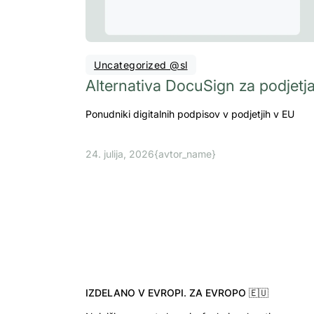
Uncategorized @sl
Alternativa DocuSign za podjetj
Ponudniki digitalnih podpisov v podjetjih v EU
24. julija, 2026
{avtor_name}
IZDELANO V EVROPI. ZA EVROPO 🇪🇺