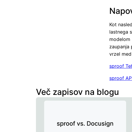
Napov
Kot nasle
lastnega 
modelom u
zaupanja 
vrzel med
sproof Te
sproof AP
Več zapisov na blogu