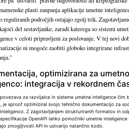
re pa ‘ustvariti’ pravne odgovornosti ali kriptografske 
namenske plasti zaupanja aplikacije umetne inteligenc
o reguliranih področjih ostajajo zgolj trik. Zagotavljam
ajoči del sestavljanke, zaradi katerega so sistemi ume
igence v celoti pripravljeni za poslovanje. V tej novi do
atizacije ni mogoče zaobiti globoko integrirane infras
nja.”
entacija, optimizirana za umetn
igenco: integracija v rekordnem ča
 povezava za razvijalce in sisteme umetne inteligence čim b
, je sproof optimiziral svojo tehnično dokumentacijo za so
inteligenco. Z zagotavljanjem strukturiranih formatov in od
specifikacije OpenAPI lahko pomočniki umetne inteligence 
rajo zmogljivosti API in ustvarijo natančno kodo.