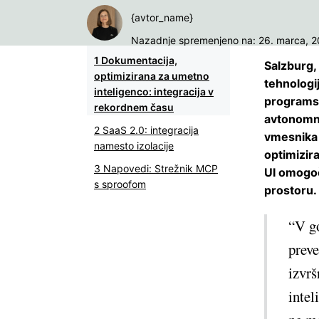
{avtor_name}
Nazadnje spremenjeno na: 26. marca, 
Dokumentacija,
Salzburg,
optimizirana za umetno
tehnologi
inteligenco: integracija v
programsk
rekordnem času
avtonomno
SaaS 2.0: integracija
vmesnika 
namesto izolacije
optimizira
Napovedi: Strežnik MCP
UI omogoč
s sproofom
prostoru.
“V go
preve
izvrš
intel