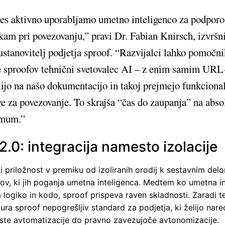
es aktivno uporabljamo umetno inteligenco za podpor
kam pri povezovanju,” pravi Dr. Fabian Knirsch, izvršni
ustanovitelj podjetja sproof. “Razvijalci lahko pomočn
je sproofov tehnični svetovalec AI – z enim samim UR
ijo na našo dokumentacijo in takoj prejmejo funkciona
ve za povezovanje. To skrajša “čas do zaupanja” na abso
mum.”
2.0: integracija namesto izolacije
i priložnost v premiku od izoliranih orodij k sestavnim del
ov, ki jih poganja umetna inteligenca. Medtem ko umetna i
 logiko in kodo, sproof prispeva raven skladnosti. Zaradi t
tura sproof nepogrešljiv standard za podjetja, ki želijo nare
ste avtomatizacije do pravno zavezujoče avtonomizacije.