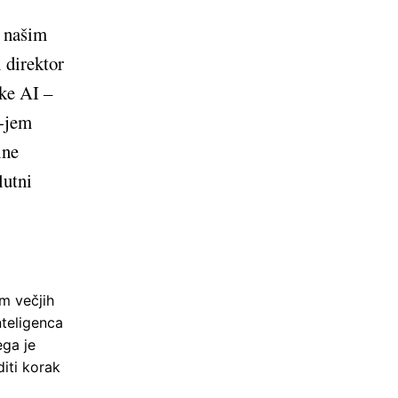
o našim
 direktor
ike AI –
L-jem
lne
lutni
om večjih
nteligenca
ega je
diti korak