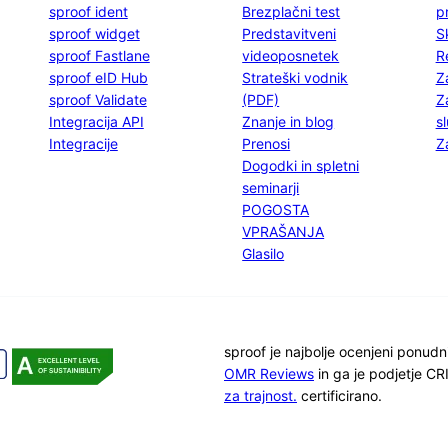
sproof ident
Brezplačni test
p
sproof widget
Predstavitveni
S
sproof Fastlane
videoposnetek
R
sproof eID Hub
Strateški vodnik
Z
sproof Validate
(PDF)
Z
Integracija API
Znanje in blog
s
Integracije
Prenosi
Z
Dogodki in spletni
seminarji
POGOSTA
VPRAŠANJA
Glasilo
sproof je najbolje ocenjeni ponudn
OMR Reviews
in ga je podjetje C
za trajnost.
certificirano.