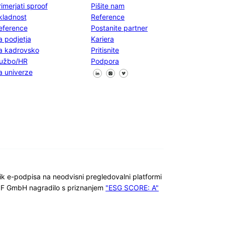
rimerjati sproof
Pišite nam
kladnost
Reference
eference
Postanite partner
a podjetja
Kariera
a kadrovsko
Pritisnite
lužbo/HR
Podpora
Sledite nam na Facebooku
Sledite nam na X
Sledite nam na LinkedInu
a univerze
ik e-podpisa na neodvisni pregledovalni platformi
RIF GmbH nagradilo s priznanjem
"ESG SCORE: A"