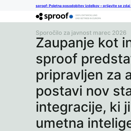
sproof: Poletna posodobitev izdelkov – prijavite se zdaj
Sporočilo za javnost marec 2026
Zaupanje kot in
sproof predsta
pripravljen za 
postavi nov st
integracije, ki 
umetna intelig