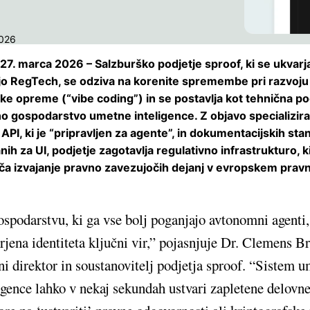
2026
 27. marca 2026 – Salzburško podjetje sproof, ki se ukvarj
jo RegTech, se odziva na korenite spremembe pri razvoju
e opreme (“vibe coding”) in se postavlja kot tehnična po
 gospodarstvo umetne inteligence. Z objavo specializir
API, ki je “pripravljen za agente”, in dokumentacijskih sta
nih za UI, podjetje zagotavlja regulativno infrastrukturo, 
a izvajanje pravno zavezujočih dejanj v evropskem pra
spodarstvu, ki ga vse bolj poganjajo avtonomni agenti,
rjena identiteta ključni vir,” pojasnjuje Dr. Clemens B
ni direktor in soustanovitelj podjetja sproof. “Sistem 
igence lahko v nekaj sekundah ustvari zapletene delovne