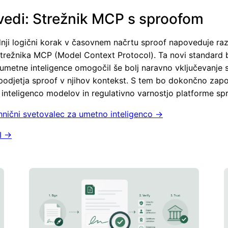
edi: Strežnik MCP s sproofom
dnji logični korak v časovnem načrtu sproof napoveduje ra
strežnika MCP (Model Context Protocol). Ta novi standard 
metne inteligence omogočil še bolj naravno vključevanje s
podjetja sproof v njihov kontekst. S tem bo dokončno zapo
 inteligenco modelov in regulativno varnostjo platforme spr
hnični svetovalec za umetno inteligenco →
I →