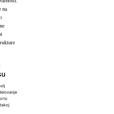
varnosti.
e na
o
tne
bi
trukture
o
su
olj
delovanje
prto
takoj