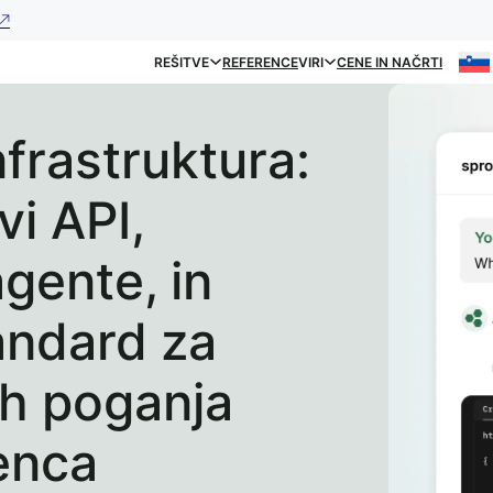
REŠITVE
REFERENCE
VIRI
CENE IN NAČRTI
frastruktura:
vi API,
agente, in
andard za
jih poganja
enca