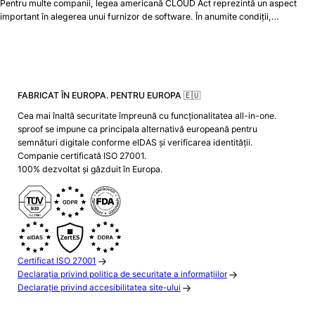
Pentru multe companii, legea americană CLOUD Act reprezintă un aspect
important în alegerea unui furnizor de software. În anumite condiții,…
FABRICAT ÎN EUROPA. PENTRU EUROPA 🇪🇺
Cea mai înaltă securitate împreună cu funcționalitatea all-in-one.
sproof se impune ca principala alternativă europeană pentru
semnături digitale conforme eIDAS și verificarea identității.
Companie certificată ISO 27001.
100% dezvoltat și găzduit în Europa.
Certificat ISO 27001
Declarația privind politica de securitate a informațiilor
Declarație privind accesibilitatea site-ului