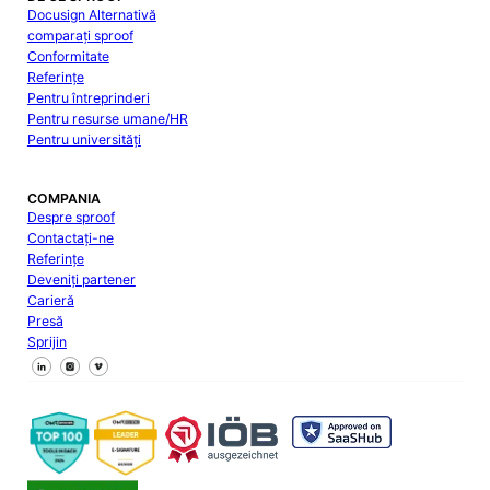
Docusign Alternativă
comparați sproof
Conformitate
Referințe
Pentru întreprinderi
Pentru resurse umane/HR
Pentru universități
COMPANIA
Despre sproof
Contactați-ne
Referințe
Deveniți partener
Carieră
Presă
Sprijin
Urmăriți-ne pe Facebook
Urmăriți-ne pe X
Urmăriți-ne pe LinkedIn