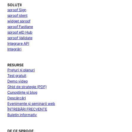
SOLUȚII
sproof Sign
sproof ident
widget sproof
sproof Fastlane
sproof eID Hub
sproof Validate
Integrare API
Integrări
RESURSE
Prețuri și planuri
Test gratuit
Demo video
Ghid de strategie (PDF)
Cunoștințe și blog
Descărcări
Evenimente și seminarii web
ÎNTREBĂRI FRECVENTE
Buletin informativ
DE CE SPROOF