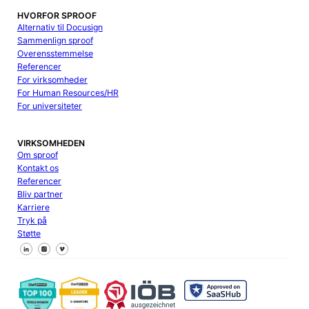
HVORFOR SPROOF
Alternativ til Docusign
Sammenlign sproof
Overensstemmelse
Referencer
For virksomheder
For Human Resources/HR
For universiteter
VIRKSOMHEDEN
Om sproof
Kontakt os
Referencer
Bliv partner
Karriere
Tryk på
Støtte
Følg os på Facebook
Følg os på X
Følg os på LinkedIn