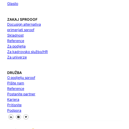
Glasilo
ZAKAJ SPROOOF
Docusign alternativa
primerjati sproof
Skladnost
Reference
Za podjetja
Za kadrovsko službo/HR
Za univerze
DRUŽBA
O podjetju sproof
Pišite nam
Reference
Postanite partner
Kariera
Pritisnite
Podpora
Sledite nam na Facebooku
Sledite nam na X
Sledite nam na LinkedInu