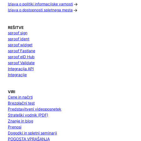
Izjava o politiki informacijske varnosti
Izjava o dostopnosti spletnega mesta
REŠITVE
sproof sign
sproof ident
sproof widget
sproof Fastlane
sproof eID Hub
sproof Validate
Integracija API
Integracije
VIRI
Cene in načrti
Brezplačni test
Predstavitveni videoposnetek
Strateški vodnik (PDF)
Znanje in blog
Prenosi
Dogodki in spletni seminarji
POGOSTA VPRAŠANJA