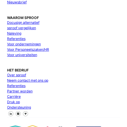
Nieuwsbrief
WAAROM SPROOF
Docusign alternatief
sproof vergelijken
Naleving
Referenties
Voor ondernemingen
Voor Personeelszaken/HR
Voor universiteiten
HET BEDRIJF
Over sproof
Neem contact met ons op
Referenties
Partner worden
Carrière
Druk op
Ondersteuning
Volg ons op Facebook
Volg ons op X
Volg ons op LinkedIn