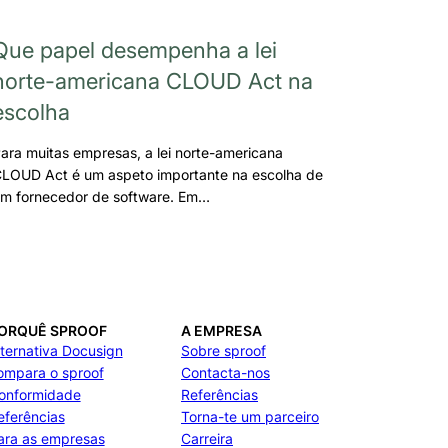
Que papel desempenha a lei
norte-americana CLOUD Act na
escolha
ara muitas empresas, a lei norte-americana
LOUD Act é um aspeto importante na escolha de
m fornecedor de software. Em…
ORQUÊ SPROOF
A EMPRESA
lternativa Docusign
Sobre sproof
ompara o sproof
Contacta-nos
onformidade
Referências
eferências
Torna-te um parceiro
ara as empresas
Carreira