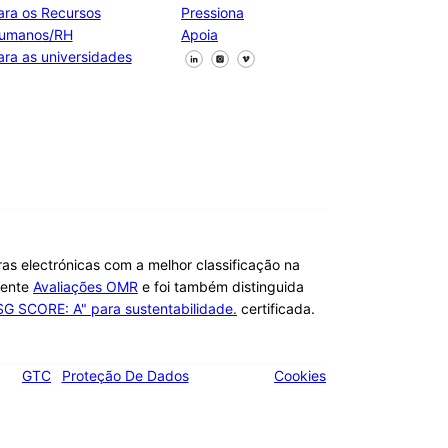
ara os Recursos
Pressiona
umanos/RH
Apoia
Segue-nos no Facebook
Segue-nos no X
Segue-nos no LinkedIn
ara as universidades
ras electrónicas com a melhor classificação na
dente
Avaliações OMR
e foi também distinguida
SG SCORE: A" para sustentabilidade.
certificada.
GTC
Proteção De Dados
Cookies