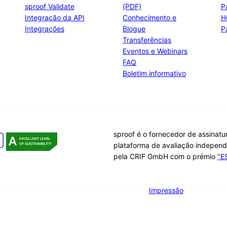
sproof Validate
(PDF)
P
Integração da API
Conhecimento e
H
Integrações
Blogue
P
Transferências
Eventos e Webinars
FAQ
Boletim informativo
sproof é o fornecedor de assinatu
plataforma de avaliação indepen
pela CRIF GmbH com o prémio
"E
Impressão