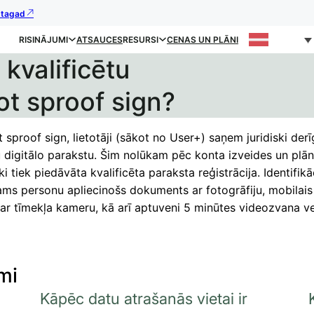
s tagad
RISINĀJUMI
ATSAUCES
RESURSI
CENAS UN PLĀNI
kvalificētu
ot sproof sign?
 sproof sign, lietotāji (sākot no User+) saņem juridiski derī
u digitālo parakstu. Šim nolūkam pēc konta izveides un plā
i tiek piedāvāta kvalificēta paraksta reģistrācija. Identifikāc
ms personu apliecinošs dokuments ar fotogrāfiju, mobilais 
ar tīmekļa kameru, kā arī aptuveni 5 minūtes videozvana ve
mi
Kāpēc datu atrašanās vietai ir