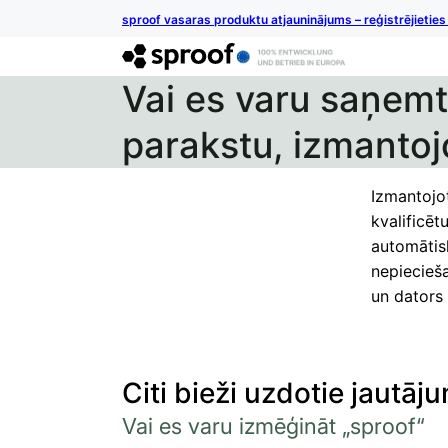
sproof vasaras produktu atjauninājums – reģistrējietie
Vai es varu saņemt 
parakstu, izmantoj
Izmantojot
kvalificēt
automātisk
nepiecieša
un dators 
Citi bieži uzdotie jautāju
Vai es varu izmēģināt „sproof“