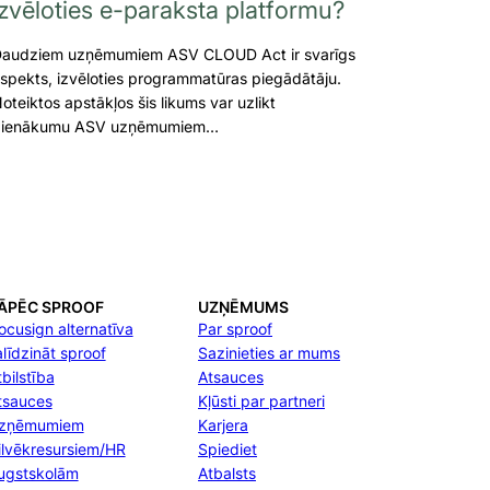
izvēloties e-paraksta platformu?
audziem uzņēmumiem ASV CLOUD Act ir svarīgs
spekts, izvēloties programmatūras piegādātāju.
oteiktos apstākļos šis likums var uzlikt
ienākumu ASV uzņēmumiem…
ĀPĒC SPROOF
UZŅĒMUMS
ocusign alternatīva
Par sproof
alīdzināt sproof
Sazinieties ar mums
bilstība
Atsauces
tsauces
Kļūsti par partneri
zņēmumiem
Karjera
ilvēkresursiem/HR
Spiediet
ugstskolām
Atbalsts