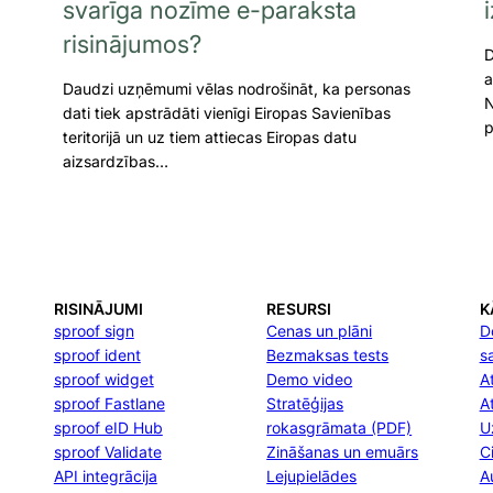
svarīga nozīme e-paraksta
risinājumos?
D
a
Daudzi uzņēmumi vēlas nodrošināt, ka personas
N
dati tiek apstrādāti vienīgi Eiropas Savienības
p
teritorijā un uz tiem attiecas Eiropas datu
aizsardzības…
RISINĀJUMI
RESURSI
K
sproof sign
Cenas un plāni
D
sproof ident
Bezmaksas tests
s
sproof widget
Demo video
At
sproof Fastlane
Stratēģijas
A
sproof eID Hub
rokasgrāmata (PDF)
U
sproof Validate
Zināšanas un emuārs
C
API integrācija
Lejupielādes
A