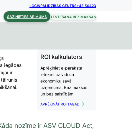
LOGIN
PALĪDZĪBAS CENTRS
+43 50423
SAZINIETIES AR MUMS
TESTĒŠANA BEZ MAKSAS
ROI kalkulators
gu,
na iegādes
Aprēķiniet e-paraksta
ijai ir
ietekmi uz vidi un
tālrunis
ekonomiku savā
ikšanai.
uzņēmumā. Bez maksas
un bez saistībām.
APRĒĶINĀT ROI TAGAD
Kāda nozīme ir ASV CLOUD Act,