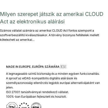
Milyen szerepet játszik az amerikai CLOUD
Act az elektronikus aláírási
Számos vállalat számára az amerikai CLOUD Act fontos szempont a
szoftverbeszállító kiválasztásakor. A törvény bizonyos feltételek mellett
kötelezheti az amerikai…
MADE IN EUROPE. EURÓPA SZÁMÁRA 🇪🇺
A legmagasabb szintű biztonság és a minden egyben funkcionalitás.
A sproof az eIDAS-kompatibilis digitális aláírások és
személyazonosság-ellenőrzés legjobb európai alternatívájaként van
jelen.
ISO 27001 tanúsítvánnyal rendelkező vállalat.
100%-ban Európában fejlesztett és hosztolt.