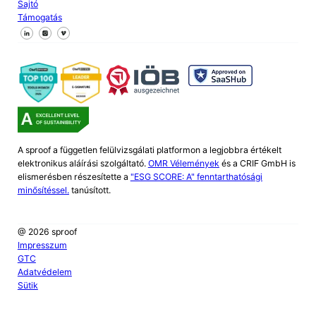
Sajtó
Támogatás
Kövessen minket a Facebookon
Kövessen minket az X-en
Kövessen minket a LinkedIn-en
A sproof a független felülvizsgálati platformon a legjobbra értékelt
elektronikus aláírási szolgáltató.
OMR Vélemények
és a CRIF GmbH is
elismerésben részesítette a
"ESG SCORE: A" fenntarthatósági
minősítéssel.
tanúsított.
@ 2026 sproof
Impresszum
GTC
Adatvédelem
Sütik