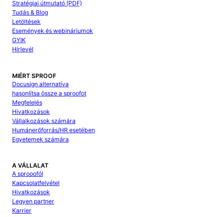
Stratégiai útmutató (PDF)
Tudás & Blog
Letöltések
Események és webináriumok
GYIK
Hírlevél
MIÉRT SPROOF
Docusign alternatíva
hasonlítsa össze a sproofot
Megfelelés
Hivatkozások
Vállalkozások számára
Humánerőforrás/HR esetében
Egyetemek számára
A VÁLLALAT
A sprooofól
Kapcsolatfelvétel
Hivatkozások
Legyen partner
Karrier