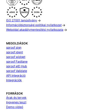
ISO 27001 tanúsítvány
Információbiztonsági politikai nyilatkozat
Weboldal akadálymentesítési nyilatkozata
MEGOLDÁSOK
sproof sign
sproof ident
sproof widget
sproof Fastlane
sproof eID Hub
sproof Validate
API integráció
Integrációk
FORRÁSOK
Árak és tervek
Ingyenes teszt
Demo videó