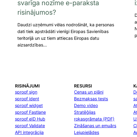
svarīga nozīme e-paraksta
risinājumos?
D
a
Daudzi uzņēmumi vēlas nodrošināt, ka personas
N
dati tiek apstrādāti vienīgi Eiropas Savienības
p
teritorijā un uz tiem attiecas Eiropas datu
aizsardzības…
RISINĀJUMI
RESURSI
K
sproof sign
Cenas un plāni
D
sproof ident
Bezmaksas tests
s
sproof widget
Demo video
At
sproof Fastlane
Stratēģijas
A
sproof eID Hub
rokasgrāmata (PDF)
U
sproof Validate
Zināšanas un emuārs
C
API integrācija
Lejupielādes
A