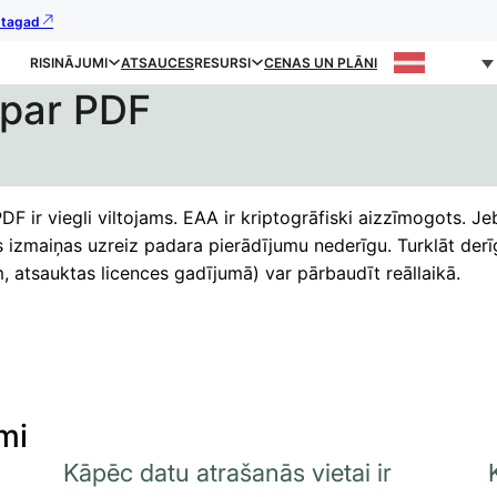
s tagad
RISINĀJUMI
ATSAUCES
RESURSI
CENAS UN PLĀNI
 par PDF
PDF ir viegli viltojams. EAA ir kriptogrāfiski aizzīmogots. J
 izmaiņas uzreiz padara pierādījumu nederīgu. Turklāt der
 atsauktas licences gadījumā) var pārbaudīt reāllaikā.
mi
Kāpēc datu atrašanās vietai ir