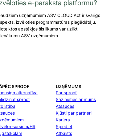
izvēloties e-paraksta platformu?
audziem uzņēmumiem ASV CLOUD Act ir svarīgs
spekts, izvēloties programmatūras piegādātāju.
oteiktos apstākļos šis likums var uzlikt
ienākumu ASV uzņēmumiem…
ĀPĒC SPROOF
UZŅĒMUMS
ocusign alternatīva
Par sproof
alīdzināt sproof
Sazinieties ar mums
bilstība
Atsauces
tsauces
Kļūsti par partneri
zņēmumiem
Karjera
ilvēkresursiem/HR
Spiediet
ugstskolām
Atbalsts