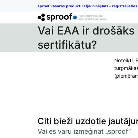
sproof vasaras produktu atjauninājums – reģistrējietie
Vai EAA ir drošāks
sertifikātu?
Noteikti. 
turpmākas
(piemēram,
Citi bieži uzdotie jautāju
Vai es varu izmēģināt „sproof“