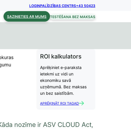
LOGIN
PALĪDZĪBAS CENTRS
+43 50423
SAZINIETIES AR MUMS
TESTĒŠANA BEZ MAKSAS
ROI kalkulators
ebkuras
īgumu
Aprēķiniet e-paraksta
ietekmi uz vidi un
ekonomiku savā
uzņēmumā. Bez maksas
un bez saistībām.
APRĒĶINĀT ROI TAGAD
Kāda nozīme ir ASV CLOUD Act,