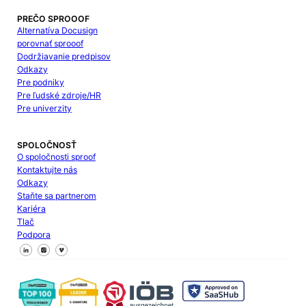
PREČO SPROOOF
Alternatíva Docusign
porovnať sprooof
Dodržiavanie predpisov
Odkazy
Pre podniky
Pre ľudské zdroje/HR
Pre univerzity
SPOLOČNOSŤ
O spoločnosti sproof
Kontaktujte nás
Odkazy
Staňte sa partnerom
Kariéra
Tlač
Podpora
Sledujte nás na Facebooku
Sledujte nás na X
Sledujte nás na LinkedIn