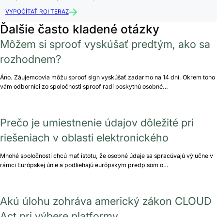
VYPOČÍTAŤ ROI TERAZ
Ďalšie často kladené otázky
Môžem si sproof vyskúšať predtým, ako sa
rozhodnem?
Áno. Záujemcovia môžu sproof sign vyskúšať zadarmo na 14 dní. Okrem toho
vám odborníci zo spoločnosti sproof radi poskytnú osobné…
Prečo je umiestnenie údajov dôležité pri
riešeniach v oblasti elektronického
Mnohé spoločnosti chcú mať istotu, že osobné údaje sa spracúvajú výlučne v
rámci Európskej únie a podliehajú európskym predpisom o…
Akú úlohu zohráva americký zákon CLOUD
Act pri výbere platformy