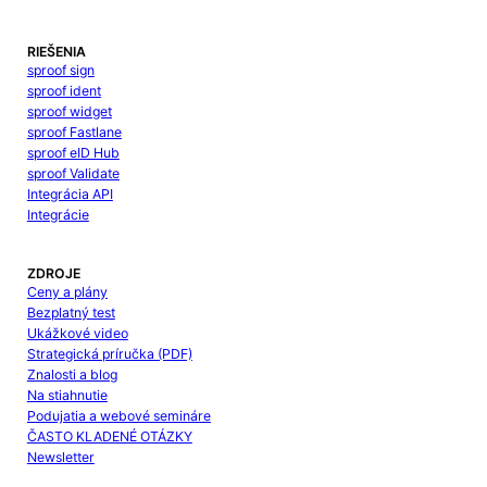
RIEŠENIA
sproof sign
sproof ident
sproof widget
sproof Fastlane
sproof eID Hub
sproof Validate
Integrácia API
Integrácie
ZDROJE
Ceny a plány
Bezplatný test
Ukážkové video
Strategická príručka (PDF)
Znalosti a blog
Na stiahnutie
Podujatia a webové semináre
ČASTO KLADENÉ OTÁZKY
Newsletter