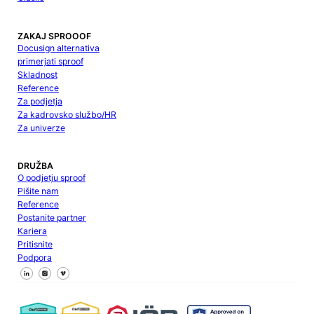
ZAKAJ SPROOOF
Docusign alternativa
primerjati sproof
Skladnost
Reference
Za podjetja
Za kadrovsko službo/HR
Za univerze
DRUŽBA
O podjetju sproof
Pišite nam
Reference
Postanite partner
Kariera
Pritisnite
Podpora
Sledite nam na Facebooku
Sledite nam na X
Sledite nam na LinkedInu