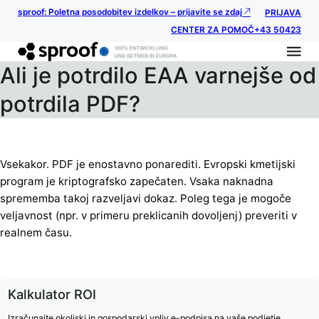
sproof: Poletna posodobitev izdelkov – prijavite se zdaj
PRIJAVA
CENTER ZA POMOČ
+43 50423
Ali je potrdilo EAA varnejše od
potrdila PDF?
Vsekakor. PDF je enostavno ponarediti. Evropski kmetijski
program je kriptografsko zapečaten. Vsaka naknadna
sprememba takoj razveljavi dokaz. Poleg tega je mogoče
veljavnost (npr. v primeru preklicanih dovoljenj) preveriti v
realnem času.
Kalkulator ROI
Izračunajte okoljski in gospodarski vpliv e-podpisa na vaše podjetje.