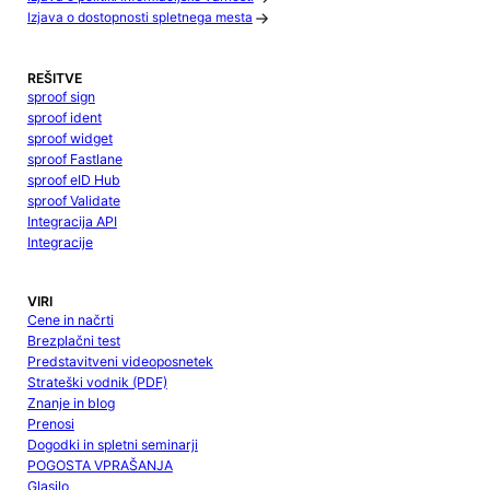
Izjava o dostopnosti spletnega mesta
REŠITVE
sproof sign
sproof ident
sproof widget
sproof Fastlane
sproof eID Hub
sproof Validate
Integracija API
Integracije
VIRI
Cene in načrti
Brezplačni test
Predstavitveni videoposnetek
Strateški vodnik (PDF)
Znanje in blog
Prenosi
Dogodki in spletni seminarji
POGOSTA VPRAŠANJA
Glasilo