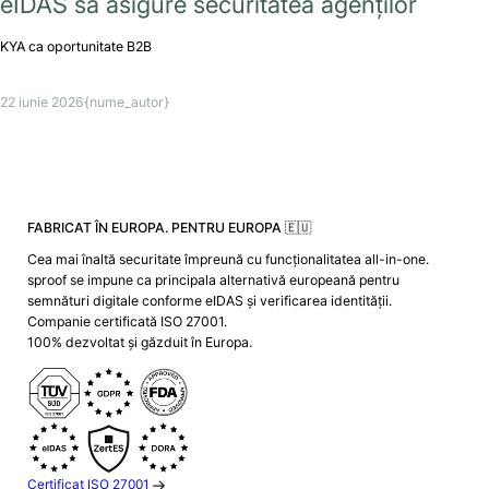
eIDAS să asigure securitatea agenților
KYA ca oportunitate B2B
22 iunie 2026
{nume_autor}
FABRICAT ÎN EUROPA. PENTRU EUROPA 🇪🇺
Cea mai înaltă securitate împreună cu funcționalitatea all-in-one.
sproof se impune ca principala alternativă europeană pentru
semnături digitale conforme eIDAS și verificarea identității.
Companie certificată ISO 27001.
100% dezvoltat și găzduit în Europa.
Certificat ISO 27001