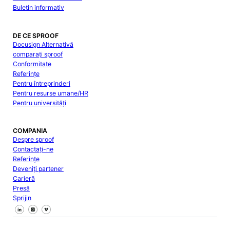
Buletin informativ
DE CE SPROOF
Docusign Alternativă
comparați sproof
Conformitate
Referințe
Pentru întreprinderi
Pentru resurse umane/HR
Pentru universități
COMPANIA
Despre sproof
Contactați-ne
Referințe
Deveniți partener
Carieră
Presă
Sprijin
Urmăriți-ne pe Facebook
Urmăriți-ne pe X
Urmăriți-ne pe LinkedIn