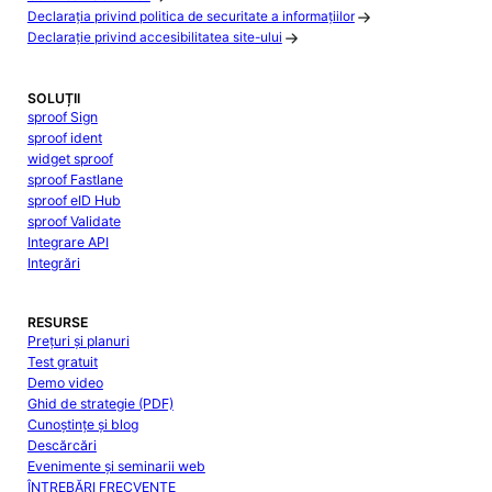
Declarația privind politica de securitate a informațiilor
Declarație privind accesibilitatea site-ului
SOLUȚII
sproof Sign
sproof ident
widget sproof
sproof Fastlane
sproof eID Hub
sproof Validate
Integrare API
Integrări
RESURSE
Prețuri și planuri
Test gratuit
Demo video
Ghid de strategie (PDF)
Cunoștințe și blog
Descărcări
Evenimente și seminarii web
ÎNTREBĂRI FRECVENTE