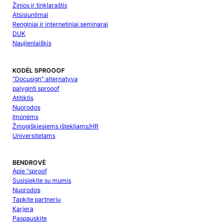
Žinios ir tinklaraštis
Atsisiuntimai
Renginiai ir internetiniai seminarai
DUK
Naujienlaiškis
KODĖL SPROOOF
"Docusign" alternatyva
palyginti sprooof
Atitiktis
Nuorodos
Įmonėms
Žmogiškiesiems ištekliams/HR
Universitetams
BENDROVĖ
Apie "sproof
Susisiekite su mumis
Nuorodos
Tapkite partneriu
Karjera
Paspauskite