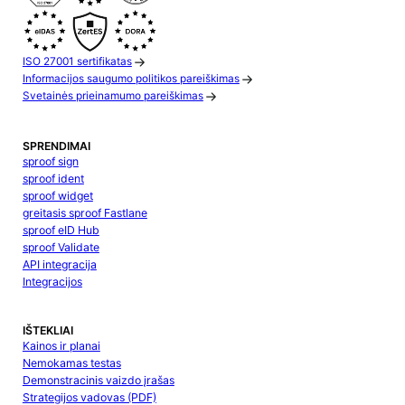
ISO 27001 sertifikatas
Informacijos saugumo politikos pareiškimas
Svetainės prieinamumo pareiškimas
SPRENDIMAI
sproof sign
sproof ident
sproof widget
greitasis sproof Fastlane
sproof eID Hub
sproof Validate
API integracija
Integracijos
IŠTEKLIAI
Kainos ir planai
Nemokamas testas
Demonstracinis vaizdo įrašas
Strategijos vadovas (PDF)