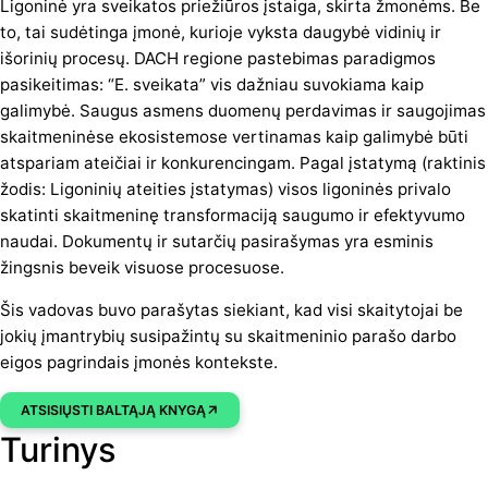
Ligoninė yra sveikatos priežiūros įstaiga, skirta žmonėms. Be
to, tai sudėtinga įmonė, kurioje vyksta daugybė vidinių ir
išorinių procesų. DACH regione pastebimas paradigmos
pasikeitimas: “E. sveikata” vis dažniau suvokiama kaip
galimybė. Saugus asmens duomenų perdavimas ir saugojimas
skaitmeninėse ekosistemose vertinamas kaip galimybė būti
atspariam ateičiai ir konkurencingam. Pagal įstatymą (raktinis
žodis: Ligoninių ateities įstatymas) visos ligoninės privalo
skatinti skaitmeninę transformaciją saugumo ir efektyvumo
naudai. Dokumentų ir sutarčių pasirašymas yra esminis
žingsnis beveik visuose procesuose.
Šis vadovas buvo parašytas siekiant, kad visi skaitytojai be
jokių įmantrybių susipažintų su skaitmeninio parašo darbo
eigos pagrindais įmonės kontekste.
ATSISIŲSTI BALTĄJĄ KNYGĄ
Turinys