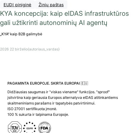
EUDI piniginė
Žinių paštas
KYA koncepcija: kaip eIDAS infrastruktūros
gali užtikrinti autonominių AI agentų
„KYA“ kaip B2B galimybė
2026 22 birželio
{autoriaus_vardas}
PAGAMINTA EUROPOJE. SKIRTA EUROPAI 🇪🇺
Didžiausias saugumas ir "viskas viename" funkcijos. "sproof"
įsitvirtina kaip geriausia Europos alternatyva eIDAS atitinkantiems
skaitmeniniams parašams ir tapatybės patvirtinimui.
ISO 27001 sertifikuota įmonė.
100 % sukurta ir talpinama Europoje.