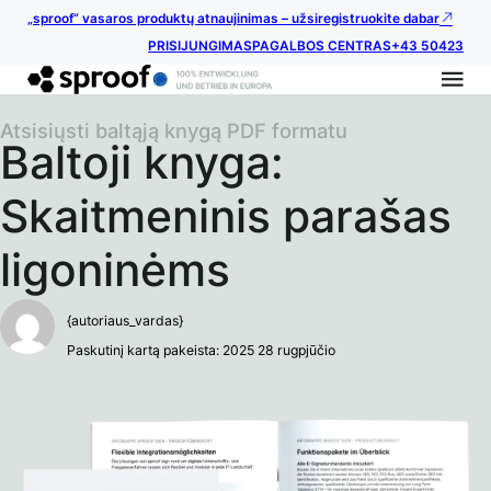
„sproof“ vasaros produktų atnaujinimas – užsiregistruokite dabar
PRISIJUNGIMAS
PAGALBOS CENTRAS
+43 50423
Atsisiųsti baltąją knygą PDF formatu
Baltoji knyga:
Skaitmeninis parašas
ligoninėms
{autoriaus_vardas}
Paskutinį kartą pakeista: 2025 28 rugpjūčio