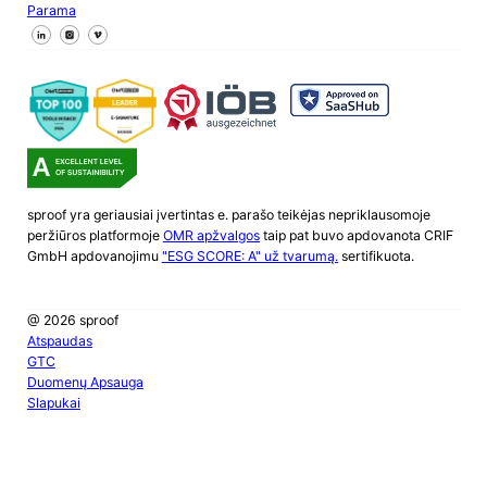
Parama
Sekite mus "Facebook
Sekite mus X
Sekite mus "LinkedIn
sproof yra geriausiai įvertintas e. parašo teikėjas nepriklausomoje
peržiūros platformoje
OMR apžvalgos
taip pat buvo apdovanota CRIF
GmbH apdovanojimu
"ESG SCORE: A" už tvarumą.
sertifikuota.
@ 2026 sproof
Atspaudas
GTC
Duomenų Apsauga
Slapukai