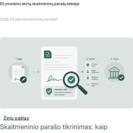
ES įmonėms skirtų skaitmeninių parašų teikėjai
2026 24 liepos
{autoriaus_vardas}
Žinių paštas
Skaitmeninio parašo tikrinimas: kaip