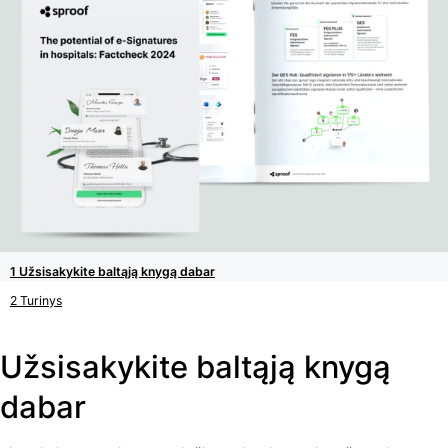
Užsisakykite baltąją knygą dabar
Turinys
Užsisakykite baltąją knygą
dabar