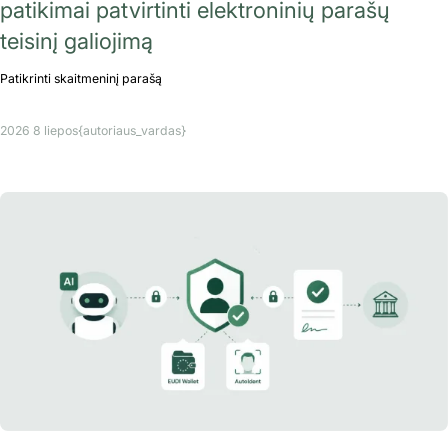
patikimai patvirtinti elektroninių parašų
teisinį galiojimą
Patikrinti skaitmeninį parašą
2026 8 liepos
{autoriaus_vardas}