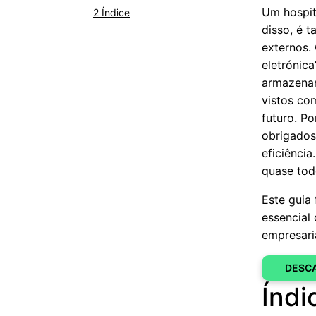
Um hospit
Índice
disso, é 
externos.
eletrónic
armazenam
vistos co
futuro. Po
obrigados
eficiênci
quase tod
Este guia
essencial 
empresari
DESCA
Índi