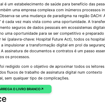
al é um estabelecimento de saúde para benefício das pess
também uma empresa complexa com inúmeros processos in
 Observa-se uma mudança de paradigma na região DACH: 
a” é cada vez mais vista como uma oportunidade. A transfe
ento seguros de dados pessoais em ecossistemas digitai
mo uma oportunidade para se ser competitivo e preparado
r lei (palavra-chave: Hospital Future Act), todos os hospita
 a impulsionar a transformação digital em prol da seguran
a. A assinatura de documentos e contratos é um passo esse
os os processos.
 foi redigido com o objetivo de aproximar todos os leitores
dos fluxos de trabalho de assinatura digital num contexto
al, sem qualquer tipo de complicações.
RREGA O LIVRO BRANCO
ce