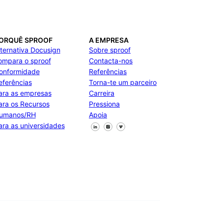
ORQUÊ SPROOF
A EMPRESA
lternativa Docusign
Sobre sproof
ompara o sproof
Contacta-nos
onformidade
Referências
eferências
Torna-te um parceiro
ara as empresas
Carreira
ara os Recursos
Pressiona
umanos/RH
Apoia
Segue-nos no Facebook
Segue-nos no X
Segue-nos no LinkedIn
ara as universidades