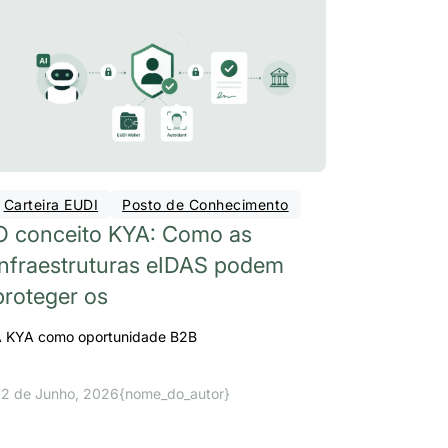
Carteira EUDI
Posto de Conhecimento
O conceito KYA: Como as
infraestruturas eIDAS podem
proteger os
 KYA como oportunidade B2B
2 de Junho, 2026
{nome_do_autor}