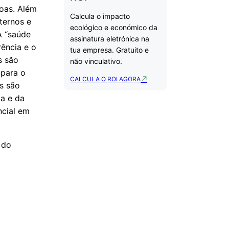
oas. Além
Calcula o impacto
ternos e
ecológico e económico da
A “saúde
assinatura eletrónica na
rência e o
tua empresa. Gratuito e
s são
não vinculativo.
 para o
CALCULA O ROI AGORA
is são
ça e da
ncial em
 do