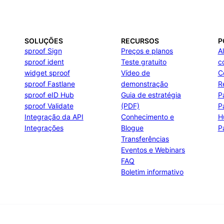
SOLUÇÕES
RECURSOS
P
sproof Sign
Preços e planos
A
sproof ident
Teste gratuito
c
widget sproof
Vídeo de
C
sproof Fastlane
demonstração
R
sproof eID Hub
Guia de estratégia
P
sproof Validate
(PDF)
P
Integração da API
Conhecimento e
H
Integrações
Blogue
P
Transferências
Eventos e Webinars
FAQ
Boletim informativo