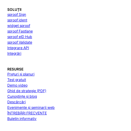
SOLUȚII
sproof Sign
sproof ident
widget sproof
sproof Fastlane
sproof eID Hub
sproof Validate
Integrare API
Integrări
RESURSE
Prețuri și planuri
Test gratuit
Demo video
Ghid de strategie (PDF)
Cunoștințe și blog
Descărcări
Evenimente și seminarii web
ÎNTREBĂRI FRECVENTE
Buletin informativ