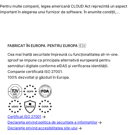
Pentru multe companii, legea americană CLOUD Act reprezintă un aspect
important în alegerea unui furnizor de software. În anumite condiții,…
FABRICAT ÎN EUROPA. PENTRU EUROPA 🇪🇺
Cea mai înaltă securitate împreună cu funcționalitatea all-in-one.
sproof se impune ca principala alternativă europeană pentru
semnături digitale conforme eIDAS și verificarea identității.
Companie certificată ISO 27001.
100% dezvoltat și găzduit în Europa.
Certificat ISO 27001
Declarația privind politica de securitate a informațiilor
Declarație privind accesibilitatea site-ului