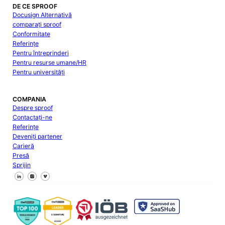
DE CE SPROOF
Docusign Alternativă
comparați sproof
Conformitate
Referințe
Pentru întreprinderi
Pentru resurse umane/HR
Pentru universități
COMPANIA
Despre sproof
Contactați-ne
Referințe
Deveniți partener
Carieră
Presă
Sprijin
Urmăriți-ne pe Facebook
Urmăriți-ne pe X
Urmăriți-ne pe LinkedIn