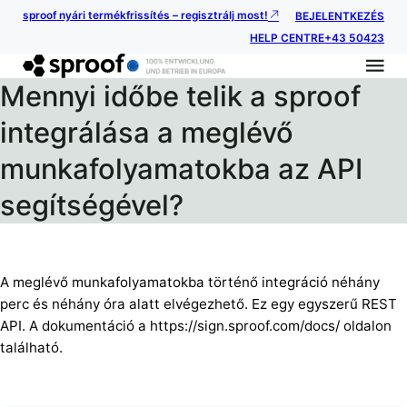
sproof nyári termékfrissítés – regisztrálj most!
BEJELENTKEZÉS
HELP CENTRE
+43 50423
Mennyi időbe telik a sproof
integrálása a meglévő
munkafolyamatokba az API
segítségével?
A meglévő munkafolyamatokba történő integráció néhány
perc és néhány óra alatt elvégezhető. Ez egy egyszerű REST
API. A dokumentáció a https://sign.sproof.com/docs/ oldalon
található.