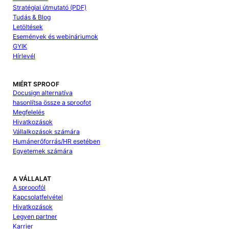
Stratégiai útmutató (PDF)
Tudás & Blog
Letöltések
Események és webináriumok
GYIK
Hírlevél
MIÉRT SPROOF
Docusign alternatíva
hasonlítsa össze a sproofot
Megfelelés
Hivatkozások
Vállalkozások számára
Humánerőforrás/HR esetében
Egyetemek számára
A VÁLLALAT
A sprooofól
Kapcsolatfelvétel
Hivatkozások
Legyen partner
Karrier