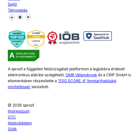
Sajtó
Támogatás
Kövessen minket a Facebookon
Kövessen minket az X-en
Kövessen minket a LinkedIn-en
A sproof a független felülvizsgálati platformon a legjobbra értékelt
elektronikus aláírási szolgáltató.
OMR Vélemények
és a CRIF GmbH is
elismerésben részesítette a
"ESG SCORE: A" fenntarthatósági
minősítéssel.
tanúsított.
@ 2026 sproof
Impresszum
GTC
Adatvédelem
Sütik