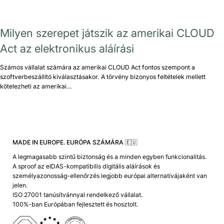
Milyen szerepet játszik az amerikai CLOUD
Act az elektronikus aláírási
Számos vállalat számára az amerikai CLOUD Act fontos szempont a
szoftverbeszállító kiválasztásakor. A törvény bizonyos feltételek mellett
kötelezheti az amerikai…
MADE IN EUROPE. EURÓPA SZÁMÁRA 🇪🇺
A legmagasabb szintű biztonság és a minden egyben funkcionalitás.
A sproof az eIDAS-kompatibilis digitális aláírások és
személyazonosság-ellenőrzés legjobb európai alternatívájaként van
jelen.
ISO 27001 tanúsítvánnyal rendelkező vállalat.
100%-ban Európában fejlesztett és hosztolt.