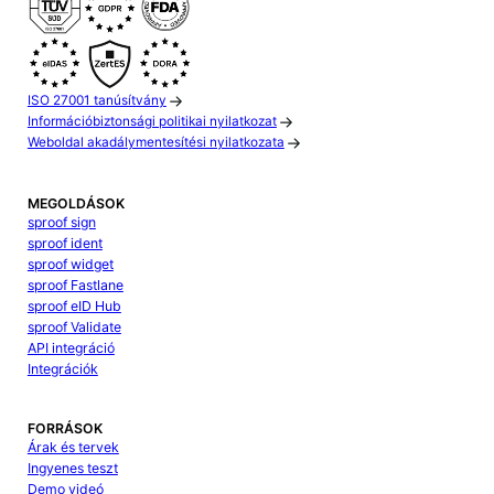
ISO 27001 tanúsítvány
Információbiztonsági politikai nyilatkozat
Weboldal akadálymentesítési nyilatkozata
MEGOLDÁSOK
sproof sign
sproof ident
sproof widget
sproof Fastlane
sproof eID Hub
sproof Validate
API integráció
Integrációk
FORRÁSOK
Árak és tervek
Ingyenes teszt
Demo videó