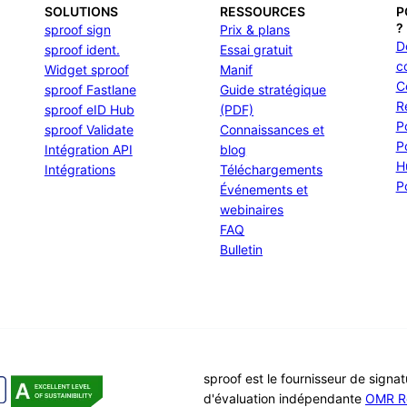
SOLUTIONS
RESSOURCES
P
?
sproof sign
Prix & plans
D
sproof ident.
Essai gratuit
c
Widget sproof
Manif
C
sproof Fastlane
Guide stratégique
R
sproof eID Hub
(PDF)
P
sproof Validate
Connaissances et
P
Intégration API
blog
H
Intégrations
Téléchargements
P
Événements et
webinaires
FAQ
Bulletin
sproof est le fournisseur de signa
d'évaluation indépendante
OMR R