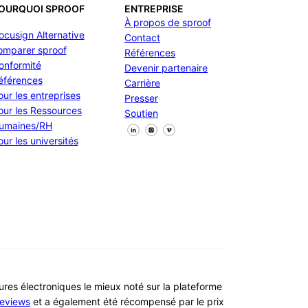
OURQUOI SPROOF
ENTREPRISE
À propos de sproof
ocusign Alternative
Contact
omparer sproof
Références
onformité
Devenir partenaire
éférences
Carrière
our les entreprises
Presser
our les Ressources
Soutien
umaines/RH
Suivez-nous sur Facebook
Suivez-nous sur X
Suivez-nous sur LinkedIn
our les universités
tures électroniques le mieux noté sur la plateforme
eviews
et a également été récompensé par le prix