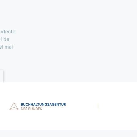
endente
i de
el mai