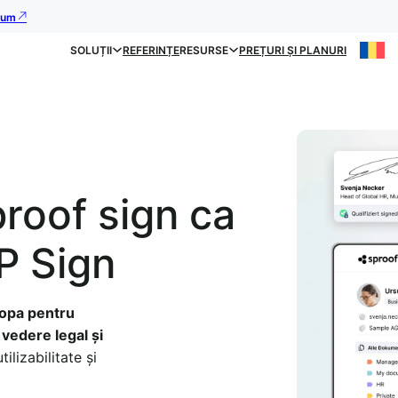
acum
SOLUȚII
REFERINȚE
RESURSE
PREȚURI ȘI PLANURI
roof sign ca
FP Sign
ropa pentru
vedere legal și
ilizabilitate și