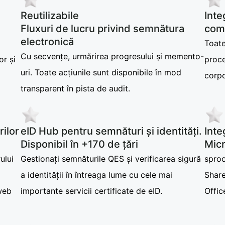
Reutilizabile
Inte
Fluxuri de lucru privind semnătura
com
electronică
Toate
Cu secvențe, urmărirea progresului și memento-
or și
proce
uri. Toate acțiunile sunt disponibile în mod
corpo
transparent în pista de audit.
rilor
eID Hub pentru semnături și identități.
Inte
Disponibil în +170 de țări
Micr
ului
Gestionați semnăturile QES și verificarea sigură
sproo
a identității în întreaga lume cu cele mai
Share
web
importante servicii certificate de eID.
Offic