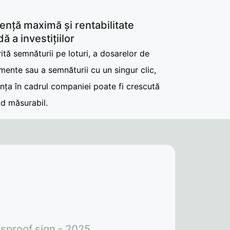
iență maximă și rentabilitate
dă a investițiilor
ită semnăturii pe loturi, a dosarelor de
ente sau a semnăturii cu un singur clic,
ența în cadrul companiei poate fi crescută
od măsurabil.
 sproof sign - 2025