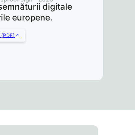
semnăturii digitale
rile europene.
(PDF)