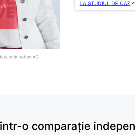
LA STUDIUL DE CAZ
 datelor la hobex AG
 într-o comparație indepe