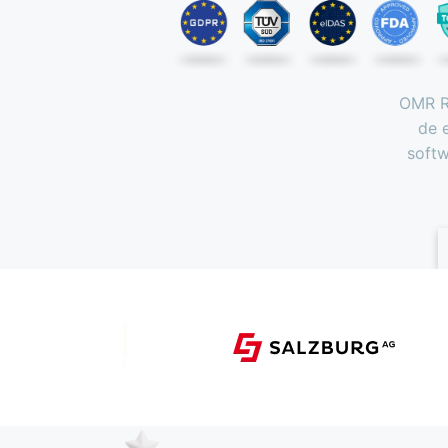
OMR Re
de 
softw