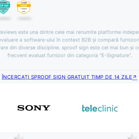
views este una dintre cele mai renumite platforme indep
evaluare a software-ului în context B2B și compară furnizori
are din diverse discipline. sproof sign este cel mai bun și c
frecvent evaluat furnizor din categoria "E-Signature".
ÎNCERCAȚI SPROOF SIGN GRATUIT TIMP DE 14 ZILE