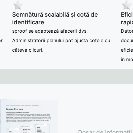
Semnătură scalabilă și cotă de
Efic
identificare
rapi
sproof se adaptează afacerii dvs.
Dator
or
Administratorii planului pot ajusta cotele cu
docum
câteva clicuri.
efici
în m
Dosar de informații