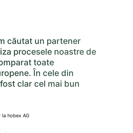
m căutat un partener
liza procesele noastre de
omparat toate
uropene. În cele din
fost clar cel mai bun
or la hobex AG