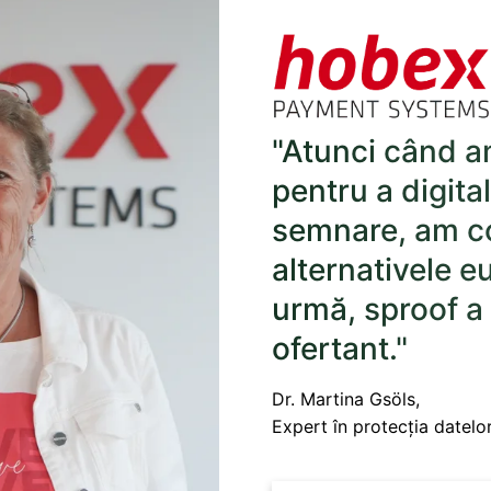
"Atunci când a
pentru a digita
semnare, am c
alternativele e
urmă, sproof a 
ofertant."
Dr. Martina Gsöls,
Expert în protecția datel