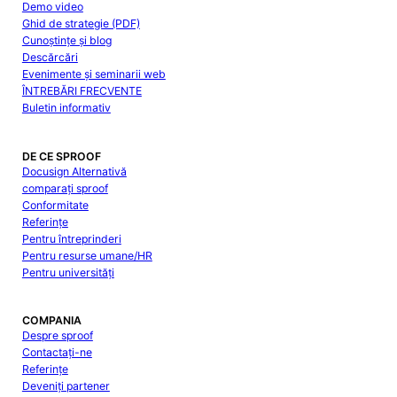
Demo video
Ghid de strategie (PDF)
Cunoștințe și blog
Descărcări
Evenimente și seminarii web
ÎNTREBĂRI FRECVENTE
Buletin informativ
DE CE SPROOF
Docusign Alternativă
comparați sproof
Conformitate
Referințe
Pentru întreprinderi
Pentru resurse umane/HR
Pentru universități
COMPANIA
Despre sproof
Contactați-ne
Referințe
Deveniți partener