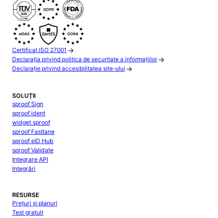
Certificat ISO 27001
Declarația privind politica de securitate a informațiilor
Declarație privind accesibilitatea site-ului
SOLUȚII
sproof Sign
sproof ident
widget sproof
sproof Fastlane
sproof eID Hub
sproof Validate
Integrare API
Integrări
RESURSE
Prețuri și planuri
Test gratuit