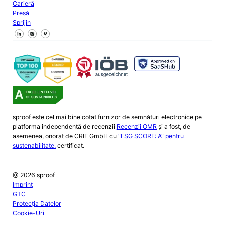
Carieră
Presă
Sprijin
Urmăriți-ne pe Facebook
Urmăriți-ne pe X
Urmăriți-ne pe LinkedIn
sproof este cel mai bine cotat furnizor de semnături electronice pe
platforma independentă de recenzii
Recenzii OMR
și a fost, de
asemenea, onorat de CRIF GmbH cu
"ESG SCORE: A" pentru
sustenabilitate.
certificat.
@ 2026 sproof
Imprint
GTC
Protecția Datelor
Cookie-Uri