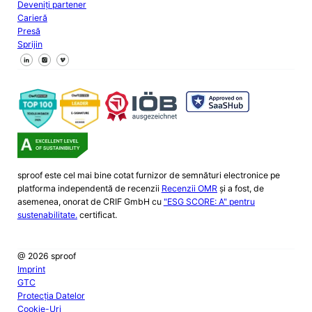
Deveniți partener
Carieră
Presă
Sprijin
Urmăriți-ne pe Facebook
Urmăriți-ne pe X
Urmăriți-ne pe LinkedIn
sproof este cel mai bine cotat furnizor de semnături electronice pe
platforma independentă de recenzii
Recenzii OMR
și a fost, de
asemenea, onorat de CRIF GmbH cu
"ESG SCORE: A" pentru
sustenabilitate.
certificat.
@ 2026 sproof
Imprint
GTC
Protecția Datelor
Cookie-Uri