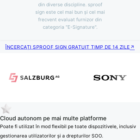
din diverse discipline. sproof
sign este cel mai bun și cel mai
frecvent evaluat furnizor din
categoria "E-Signature".
ÎNCERCAȚI SPROOF SIGN GRATUIT TIMP DE 14 ZILE
Cloud autonom pe mai multe platforme
Poate fi utilizat în mod flexibil pe toate dispozitivele, inclusiv
gestionarea utilizatorilor și a drepturilor SOO.