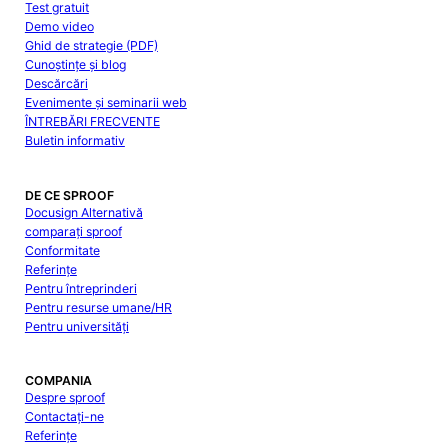
Test gratuit
Demo video
Ghid de strategie (PDF)
Cunoștințe și blog
Descărcări
Evenimente și seminarii web
ÎNTREBĂRI FRECVENTE
Buletin informativ
DE CE SPROOF
Docusign Alternativă
comparați sproof
Conformitate
Referințe
Pentru întreprinderi
Pentru resurse umane/HR
Pentru universități
COMPANIA
Despre sproof
Contactați-ne
Referințe