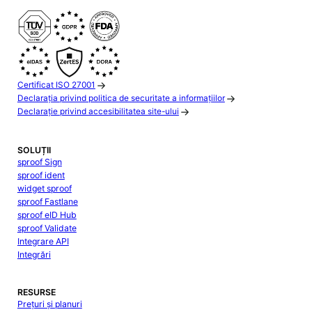
Certificat ISO 27001
Declarația privind politica de securitate a informațiilor
Declarație privind accesibilitatea site-ului
SOLUȚII
sproof Sign
sproof ident
widget sproof
sproof Fastlane
sproof eID Hub
sproof Validate
Integrare API
Integrări
RESURSE
Prețuri și planuri