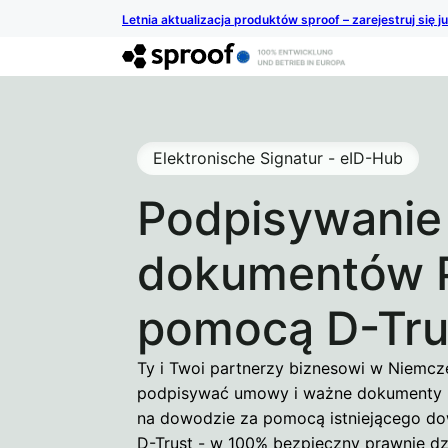
Letnia aktualizacja produktów sproof – zarejestruj się j
Elektronische Signatur - eID-Hub
Podpisywanie
dokumentów 
pomocą D-Tru
Ty i Twoi partnerzy biznesowi w Niemc
podpisywać umowy i ważne dokumenty 
na dowodzie za pomocą istniejącego d
D-Trust - w 100% bezpieczny prawnie dz