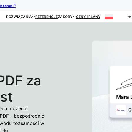
uż teraz
ROZWIĄZANIA
REFERENCJE
ZASOBY
CENY I PLANY
PDF za
st
zech możecie
PDF - bezpośrednio
owodu tożsamości w
ięki