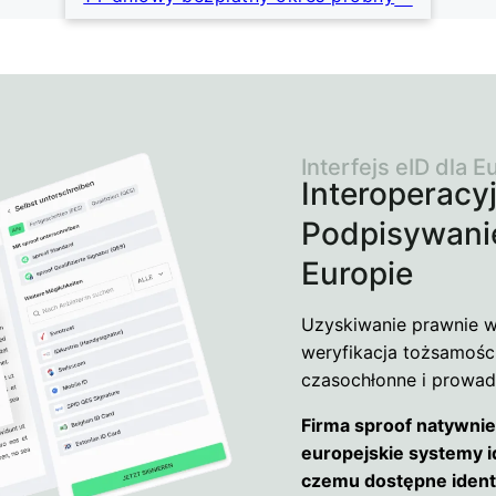
Interfejs eID dla E
Interoperacy
Podpisywanie
Europie
Uzyskiwanie prawnie 
weryfikacja tożsamośc
czasochłonne i prowad
Firma sproof natywnie
europejskie systemy id
czemu dostępne identy