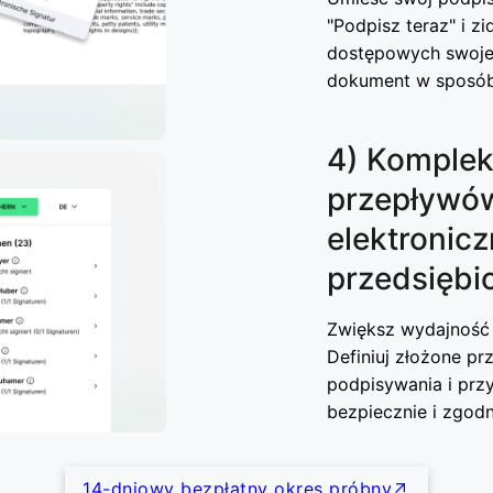
"Podpisz teraz" i z
dostępowych swojeg
dokument w sposób
4) Komplek
przepływó
elektronic
przedsiębi
Zwiększ wydajność 
Definiuj złożone p
podpisywania i przy
bezpiecznie i zgod
14-dniowy bezpłatny okres próbny