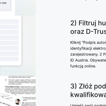
2) Filtruj 
oraz D-Tru
Kliknij "Podpis aut
identyfikacji elektr
zarejestrowany. 2 
ID Austria. Obywat
funkcją online.
3) Złóż pod
kwalifikow
Umieść swój podpis