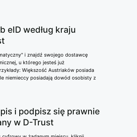
hub eID według kraju
st
omatyczny" i znajdź swojego dostawcę
onicznej, u którego jesteś już
Przykłady: Większość Austriaków posiada
ele niemieccy posiadają dowód osobisty z
pis i podpisz się prawnie
any w D-Trust
 cyfrowy w żądanym miejscu, kliknij