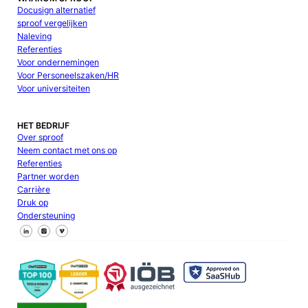
Docusign alternatief
sproof vergelijken
Naleving
Referenties
Voor ondernemingen
Voor Personeelszaken/HR
Voor universiteiten
HET BEDRIJF
Over sproof
Neem contact met ons op
Referenties
Partner worden
Carrière
Druk op
Ondersteuning
Volg ons op Facebook
Volg ons op X
Volg ons op LinkedIn