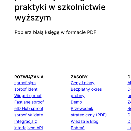
praktyki w szkolnictwie
wyższym
Pobierz białą księgę w formacie PDF
ROZWIĄZANIA
ZASOBY
D
sproof sign
Ceny i plany
A
sproof ident
Bezpłatny okres
D
Widget sproof
próbny
p
Fastlane sproof
Demo
Z
eID Hub sproof
Przewodnik
R
sproof Validate
strategiczny (PDF)
D
Integracja z
Wiedza & Blog
D
interfejsem API
Pobrań
L