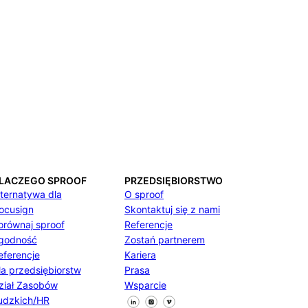
LACZEGO SPROOF
PRZEDSIĘBIORSTWO
lternatywa dla
O sproof
ocusign
Skontaktuj się z nami
orównaj sproof
Referencje
godność
Zostań partnerem
eferencje
Kariera
la przedsiębiorstw
Prasa
ział Zasobów
Wsparcie
Śledź nas na Facebooku
Śledź nas na X
Śledź nas na LinkedIn
udzkich/HR