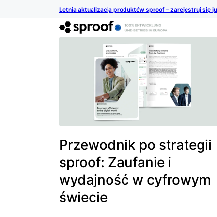
Letnia aktualizacja produktów sproof – zarejestruj się j
Przewodnik po strategii
sproof: Zaufanie i
wydajność w cyfrowym
świecie