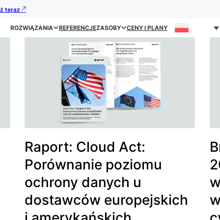
uż teraz
ROZWIĄZANIA
REFERENCJE
ZASOBY
CENY I PLANY
Raport: Cloud Act:
B
Porównanie poziomu
2
ochrony danych u
w
dostawców europejskich
w
i amerykańskich
c