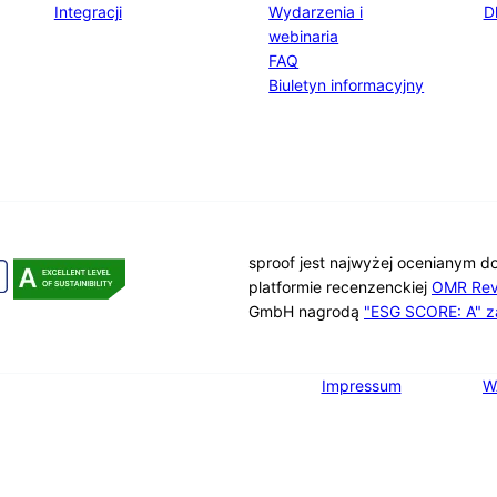
Integracji
Wydarzenia i
D
webinaria
FAQ
Biuletyn informacyjny
sproof jest najwyżej ocenianym d
platformie recenzenckiej
OMR Rev
GmbH nagrodą
"ESG SCORE: A" z
Impressum
W