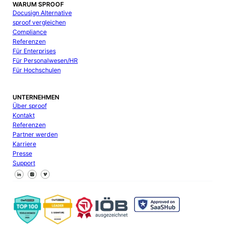
WARUM SPROOF
Docusign Alternative
sproof vergleichen
Compliance
Referenzen
Für Enterprises
Für Personalwesen/HR
Für Hochschulen
UNTERNEHMEN
Über sproof
Kontakt
Referenzen
Partner werden
Karriere
Presse
Support
Follow us on Facebook
Follow us on X
Follow us on LinkedIn