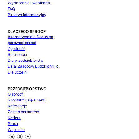
Wydarzenia i webinaria
FAQ
Biuletyn informacyjny
DLACZEGO SPROOF
Alternatywa dla Docusign
porównaj sproof
Zgodność
Referencje
Dla przedsiębiorstw
Dział Zasobów Ludzkich/HR
Dla uczelni
PRZEDSIĘBIORSTWO
O sproof
Skontaktuj się z nami
Referencje
Zostań partnerem
Kariera
Prasa
Wsparcie
Śledź nas na Facebooku
Śledź nas na X
Śledź nas na LinkedIn