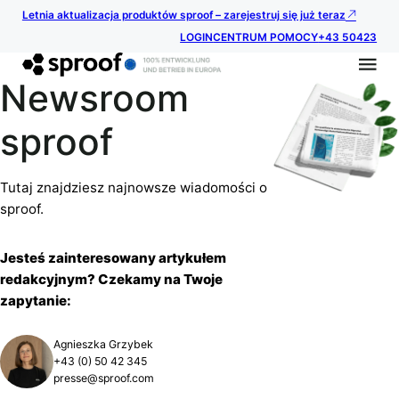
Letnia aktualizacja produktów sproof – zarejestruj się już teraz
LOGIN
CENTRUM POMOCY
+43 50423
Newsroom
sproof
Tutaj znajdziesz najnowsze wiadomości o
sproof.
Jesteś zainteresowany artykułem
redakcyjnym? Czekamy na Twoje
zapytanie:
Agnieszka Grzybek
+43 (0) 50 42 345
presse@sproof.com