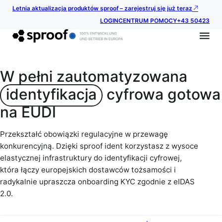
Letnia aktualizacja produktów sproof – zarejestruj się już teraz
LOGIN
CENTRUM POMOCY
+43 50423
W pełni zautomatyzowana
identyfikacja
cyfrowa gotowa
na EUDI
Przekształć obowiązki regulacyjne w przewagę
konkurencyjną. Dzięki sproof ident korzystasz z wysoce
elastycznej infrastruktury do identyfikacji cyfrowej,
która łączy europejskich dostawców tożsamości i
radykalnie upraszcza onboarding KYC zgodnie z eIDAS
2.0.