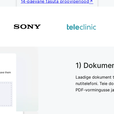
14-päevane tasuta prooviperiood
1) Dokumen
Laadige dokument ta
nutitelefoni. Teie 
PDF-vormingusse ja