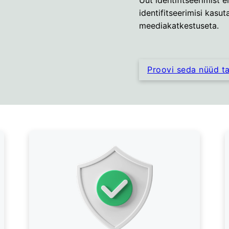
identifitseerimisi kasut
meediakatkestuseta.
Proovi seda nüüd t