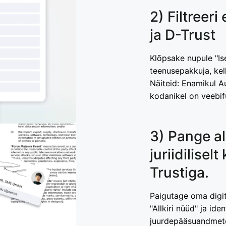
2) Filtreeri 
ja D-Trust
Klõpsake nupule "Ise
teenusepakkuja, kell
Näiteid: Enamikul A
kodanikel on veebif
3) Pange all
juriidiliselt
Trustiga.
Paigutage oma digit
"Allkiri nüüd" ja id
juurdepääsuandmete