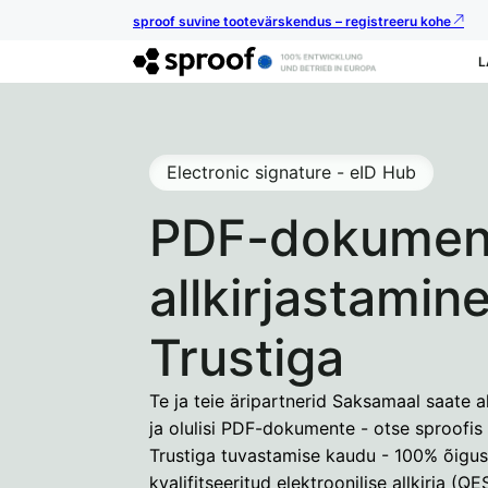
sproof suvine tootevärskendus – registreeru kohe
L
Electronic signature - eID Hub
PDF-dokumen
allkirjastamin
Trustiga
Te ja teie äripartnerid Saksamaal saate al
ja olulisi PDF-dokumente - otse sproofi
Trustiga tuvastamise kaudu - 100% õigus
kvalifitseeritud elektroonilise allkirja (QES