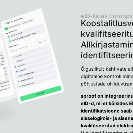
eID-liides Euroopa
Koostalitlusv
kvalifitseerit
Allkirjastami
identifitseer
Õiguslikult kehtivate al
digitaalne kontrollimine
põhjustada ühilduvusp
sproof on integreerin
eID-d, nii et kõikides 
identifikatsioone saab
sisselogimis- ja sise
kvalifitseeritud elektro
Uut identifitseerimist e