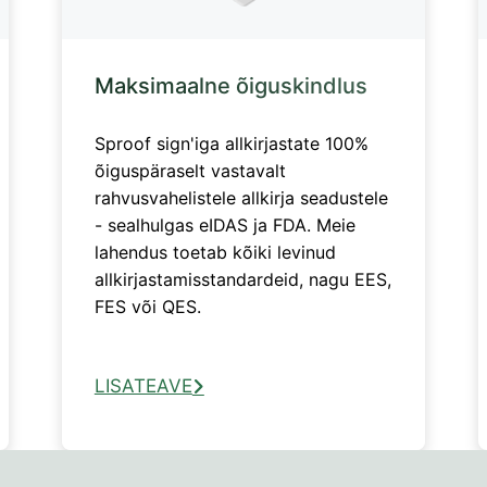
Maksimaalne õiguskindlus
Sproof sign'iga allkirjastate 100%
õiguspäraselt vastavalt
rahvusvahelistele allkirja seadustele
- sealhulgas eIDAS ja FDA. Meie
lahendus toetab kõiki levinud
allkirjastamisstandardeid, nagu EES,
FES või QES.
LISATEAVE