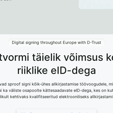
Digital signing throughout Europe with D-Trust
atvormi täielik võimsus 
riiklike eID-dega
vad sproof signi kõik-ühes allkirjastamise töövoogudele, mi
kui ka väliste osapoolte kättesaadavate eID-dega, kes on k
likult kehtivaks kvalifitseeritud elektrooniliseks allkirjastam