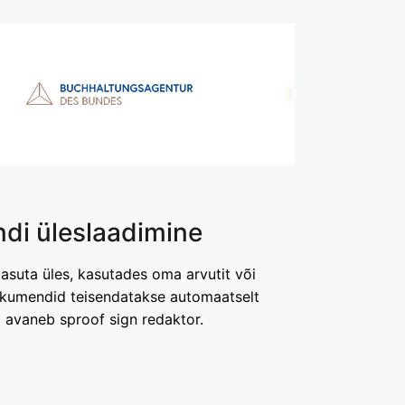
di üleslaadimine
suta üles, kasutades oma arvutit või
dokumendid teisendatakse automaatselt
 avaneb sproof sign redaktor.