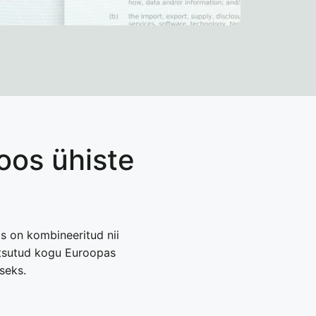
koos ühiste
s on kombineeritud nii
utsutud kogu Euroopas
iseks.