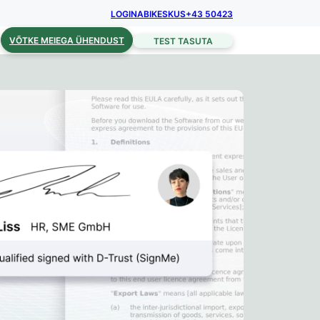
LOGIN
ABIKESKUS
+43 50423
VÕTKE MEIEGA ÜHENDUST
TEST TASUTA