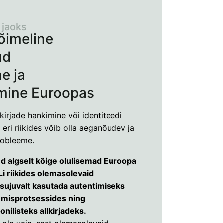
 jaoks
õimeline
ud
ne ja
imine Euroopas
lkirjade hankimine või identiteedi
 eri riikides võib olla aeganõudev ja
robleeme.
ud algselt kõige olulisemad Euroopa
ELi riikides olemasolevaid
 sujuvalt kasutada autentimiseks
nemisprotsessides ning
onilisteks allkirjadeks.
i ole vaja, sest olemasolevaid