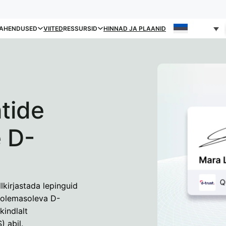
AHENDUSED
VIITED
RESSURSID
HINNAD JA PLAANID
tide
e D-
lkirjastada lepinguid
s olemasoleva D-
kindlalt
) abil.