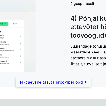
õiguspäraselt.
4) Põhjalik
ettevõtet h
töövoogude
Suurendage tõhusust
Määratlege keerulis
partnereid allkirjas
lihtsalt, turvaliselt
14-päevane tasuta prooviperiood