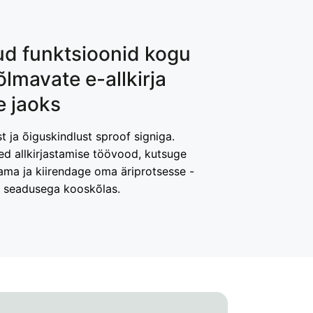
ud funktsioonid kogu
õlmavate e-allkirja
 jaoks
 ja õiguskindlust sproof signiga.
ed allkirjastamise töövood, kutsuge
tama ja kiirendage oma äriprotsesse -
 ja seadusega kooskõlas.