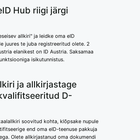
eID Hub riigi järgi
seisev allkiri" ja leidke oma eID
e juures te juba registreeritud olete. 2
ustria elanikest on ID Austria. Saksamaa
unktsiooniga isikutunnistus.
kiri ja allkirjastage
 kvalifitseeritud D-
aalallkiri soovitud kohta, klõpsake nupule
entifitseerige end oma eID-teenuse pakkuja
ga. Olete allkirjastanud oma dokumendi