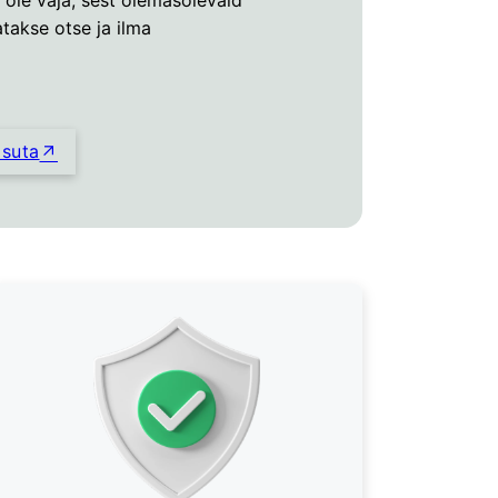
atakse otse ja ilma
asuta